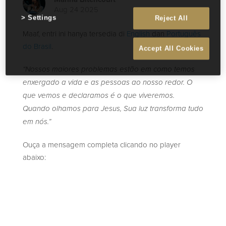
Aug 24 2025
Settings
Reject All
Maaf, entri ini hanya tersedia di
English
dan
Português
do Brasil
.
Accept All Cookies
“Nossos maiores problemas estão em como temos
enxergado a vida e as pessoas ao nosso redor. O
que vemos e declaramos é o que viveremos.
Quando olhamos para Jesus, Sua luz transforma tudo
em nós.”
Ouça a mensagem completa clicando no player
abaixo: