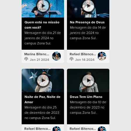
Quem está na missão
Na Presença de Deus
com você?
Mensagem do dia 14 de
Mensagem do dia 21 de
janeiro de 2024 no
janeiro de 2024 no
campus Zona Sul.
campus Zona Sul.
Marina Bitencourt
Rafael Bitencourt
Jan 21 2024
Jan 14 2024
Noite de Paz, Noite de
Deus Tem Um Plano
Amor
Mensagem do dia 10 de
Mensagem do dia 25
dezembro de 2023 no
de dezembro de 2023
campus Zona Sul.
no campus Zona Sul.
Rafael Bitencourt
Rafael Bitencourt