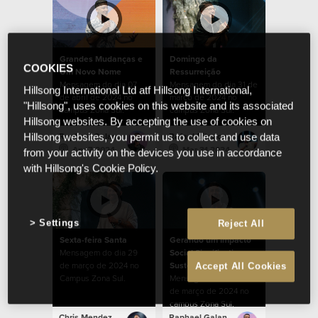
Grandes Mudanças e
Domingo da
COOKIES
Um Novo Nome
Ressurreição
Mensagem do dia 07
Mensagem do dia 31 de
Hillsong International Ltd atf Hillsong International,
de abril de 2024 no
março de 2024 no
"Hillsong", uses cookies on this website and its associated
campus Zona Sul.
campus Zona Sul.
Hillsong websites. By accepting the use of cookies on
Raphael Galante
Rafael Bitencourt
Hillsong websites, you permit us to collect and use data
Apr 7 2024
Mar 31 2024
from your activity on the devices you use in accordance
with Hillsong's Cookie Policy.
Settings
Reject All
Sexta-feira Santa
Gerando um Impacto
Mensagem do dia 29
Social Significativo e
de março de 2024 no
Sustentável
Accept All Cookies
Campus Zona Sul.
Mensagem do dia 24
de março de 2024 no
campus Zona Sul.
Chris Mendez
Raphael Galante