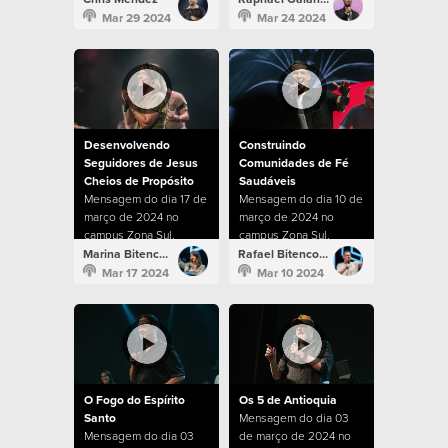
Mar 29 2024
Mar 24 2024
Desenvolvendo
Construindo
Seguidores de Jesus
Comunidades de Fé
Cheios de Propósito
Saudáveis
Mensagem do dia 17 de
Mensagem do dia 10 de
março de 2024 no
março de 2024 no
campus Zona Sul.
campus Zona Sul.
Marina Bitencourt
Rafael Bitencourt
Mar 17 2024
Mar 10 2024
O Fogo do Espírito
Os 5 de Antioquia
Santo
Mensagem do dia 03
Mensagem do dia 03
de março de 2024 no