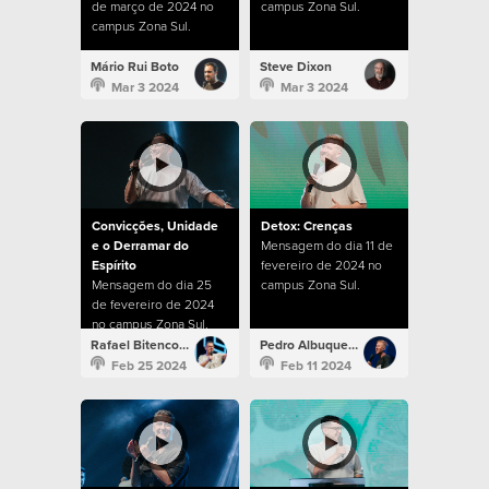
de março de 2024 no
campus Zona Sul.
campus Zona Sul.
Mário Rui Boto
Steve Dixon
Mar 3 2024
Mar 3 2024
Convicções, Unidade
Detox: Crenças
e o Derramar do
Mensagem do dia 11 de
Espírito
fevereiro de 2024 no
Mensagem do dia 25
campus Zona Sul.
de fevereiro de 2024
no campus Zona Sul.
Rafael Bitencourt
Pedro Albuquerque
Feb 25 2024
Feb 11 2024