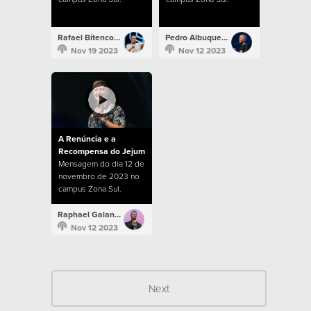
Rafael Bitencourt
Pedro Albuquerque
Nov 19 2023
Nov 12 2023
A Renúncia e a
Recompensa do Jejum
Mensagem do dia 12 de
novembro de 2023 no
campus Zona Sul.
Raphael Galante
Nov 12 2023
Next