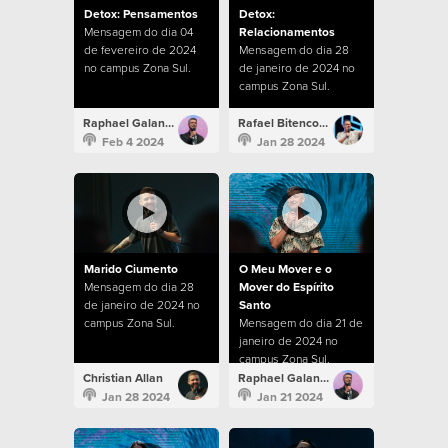
Detox: Pensamentos
Detox:
Mensagem do dia 04
Relacionamentos
de fevereiro de 2024
Mensagem do dia 28
no campus Zona Sul.
de janeiro de 2024 no
campus Zona Sul.
Raphael Galante
Rafael Bitencourt
Feb 4 2024
Jan 28 2024
Marido Ciumento
O Meu Mover e o
Mensagem do dia 28
Mover do Espírito
de janeiro de 2024 no
Santo
campus Zona Sul.
Mensagem do dia 21 de
janeiro de 2024 no
campus Zona Sul.
Christian Allan
Raphael Galante
Jan 28 2024
Jan 21 2024