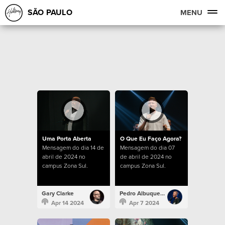
SÃO PAULO
MENU
Uma Porta Aberta
O Que Eu Faço Agora?
Mensagem do dia 14 de
Mensagem do dia 07
abril de 2024 no
de abril de 2024 no
campus Zona Sul.
campus Zona Sul.
Gary Clarke
Pedro Albuquerque
Apr 14 2024
Apr 7 2024