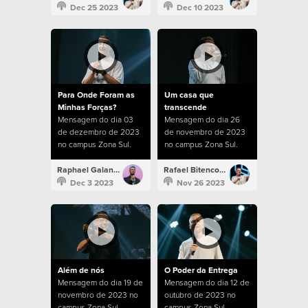
Dec 25 2023
Dec 10 2023
Para Onde Foram as
Um casa que
Minhas Forças?
transcende
Mensagem do dia 03
Mensagem do dia 26
de dezembro de 2023
de novembro de 2023
no campus Zona Sul.
no campus Zona Sul.
Raphael Galante
Rafael Bitencourt
Dec 3 2023
Nov 26 2023
Além de nós
O Poder da Entrega
Mensagem do dia 19 de
Mensagem do dia 12 de
novembro de 2023 no
outubro de 2023 no
campus Zona Sul.
campus Zona Sul.