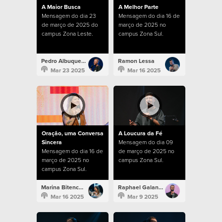
A Maior Busca
A Melhor Parte
Mensagem do dia 23
Mensagem do dia 16 de
de março de 2025 do
março de 2025 no
campus Zona Leste.
campus Zona Sul.
Pedro Albuquerque
Ramon Lessa
Mar 23 2025
Mar 16 2025
Oração, uma Conversa
A Loucura da Fé
Sincera
Mensagem do dia 09
Mensagem do dia 16 de
de março de 2025 no
março de 2025 no
campus Zona Sul.
campus Zona Sul.
Marina Bitencourt
Raphael Galante
Mar 16 2025
Mar 9 2025