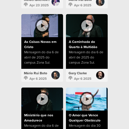
Apr 23 2025
Apr 6 2025
As Coisas Novas em
A Caminhada do
Cristo
Quarto à Multidão
Mensagem do dia 6 de
Mensagem do dia 6 de
abril de 2025 do
abril de 2025 do
campus Zona Sul.
campus Zona Sul.
Mário Rui Boto
Gary Clarke
Apr 6 2025
Apr 6 2025
Ministério que nos
O Amor que Vence
Amadurece
Qualquer Obstáculo
Mensagem do dia 6 de
Mensagem do dia 30