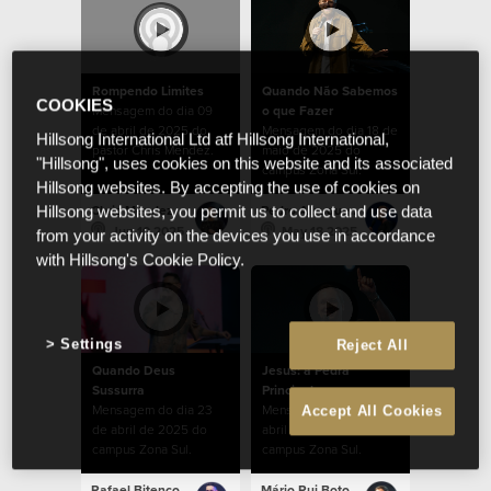
Rompendo Limites
Quando Não Sabemos
COOKIES
Mensagem do dia 09
o que Fazer
de abril de 2025 do
Mensagem do dia 18 de
Hillsong International Ltd atf Hillsong International,
pastor Chris Mendez.
maio de 2025 do
"Hillsong", uses cookies on this website and its associated
campus Zona Sul.
Hillsong websites. By accepting the use of cookies on
Chris Mendez
Pedro Albuquerque
Hillsong websites, you permit us to collect and use data
Jun 10 2025
May 18 2025
from your activity on the devices you use in accordance
with Hillsong's Cookie Policy.
Settings
Reject All
Quando Deus
Jesus: a Pedra
Sussurra
Principal
Mensagem do dia 23
Mensagem do dia 6 de
Accept All Cookies
de abril de 2025 do
abril de 2025 do
campus Zona Sul.
campus Zona Sul.
Rafael Bitencourt
Mário Rui Boto