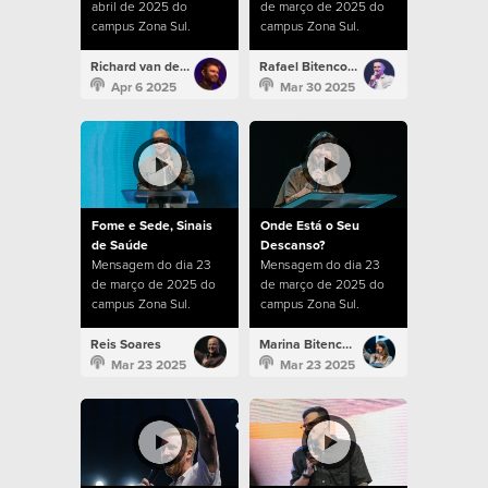
abril de 2025 do
de março de 2025 do
campus Zona Sul.
campus Zona Sul.
Richard van der Kolk
Rafael Bitencourt
Apr 6 2025
Mar 30 2025
Fome e Sede, Sinais
Onde Está o Seu
de Saúde
Descanso?
Mensagem do dia 23
Mensagem do dia 23
de março de 2025 do
de março de 2025 do
campus Zona Sul.
campus Zona Sul.
Reis Soares
Marina Bitencourt
Mar 23 2025
Mar 23 2025