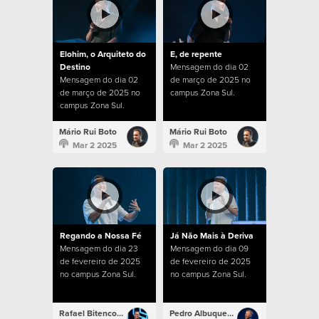
Elohim, o Arquiteto do
E, de repente
Destino
Mensagem do dia 02
Mensagem do dia 02
de março de 2025 no
de março de 2025 no
campus Zona Sul.
campus Zona Sul.
Mário Rui Boto
Mário Rui Boto
Mar 2 2025
Mar 2 2025
Regando a Nossa Fé
Já Não Mais à Deriva
Mensagem do dia 23
Mensagem do dia 09
de fevereiro de 2025
de fevereiro de 2025
no campus Zona Sul.
no campus Zona Sul.
Rafael Bitencourt
Pedro Albuquerque