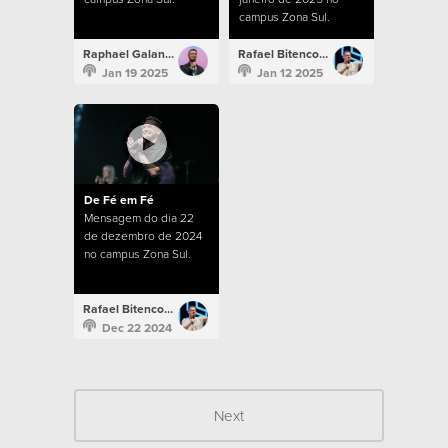
campus Zona Sul.
Raphael Galante
Rafael Bitencourt
Jan 19 2025
Jan 12 2025
De Fé em Fé
Mensagem do dia 22
de dezembro de 2024
no campus Zona Sul.
Rafael Bitencourt
Dec 22 2024
Next