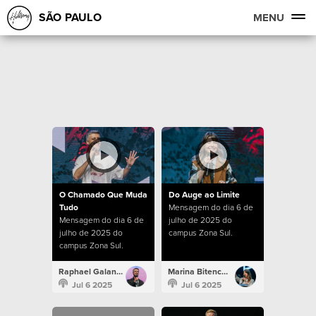
SÃO PAULO
MENU
O Chamado Que Muda
Do Auge ao Limite
Tudo
Mensagem do dia 6 de
Mensagem do dia 6 de
julho de 2025 do
julho de 2025 do
campus Zona Sul.
campus Zona Sul.
Raphael Galante
Marina Bitencourt
Jul 6 2025
Jul 6 2025