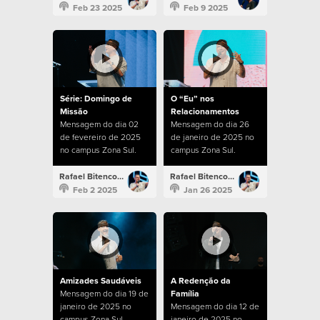
Feb 23 2025
Feb 9 2025
Série: Domingo de
O “Eu” nos
Missão
Relacionamentos
Mensagem do dia 02
Mensagem do dia 26
de fevereiro de 2025
de janeiro de 2025 no
no campus Zona Sul.
campus Zona Sul.
Rafael Bitencourt
Rafael Bitencourt
Feb 2 2025
Jan 26 2025
Amizades Saudáveis
A Redenção da
Mensagem do dia 19 de
Família
janeiro de 2025 no
Mensagem do dia 12 de
campus Zona Sul.
janeiro de 2025 no