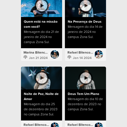
Quem está na missão
Na Presença de Deus
com você?
Mensagem do dia 14 de
Mensagem do dia 21 de
janeiro de 2024 no
janeiro de 2024 no
campus Zona Sul.
campus Zona Sul.
Marina Bitencourt
Rafael Bitencourt
Jan 21 2024
Jan 14 2024
Noite de Paz, Noite de
Deus Tem Um Plano
Amor
Mensagem do dia 10 de
Mensagem do dia 25
dezembro de 2023 no
de dezembro de 2023
campus Zona Sul.
no campus Zona Sul.
Rafael Bitencourt
Rafael Bitencourt