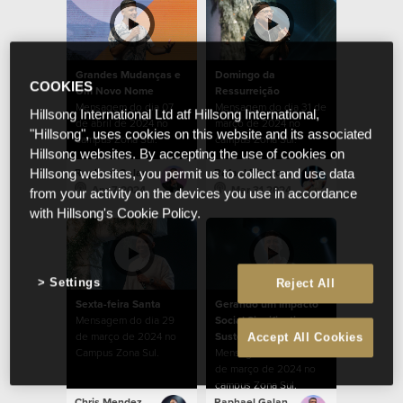
Grandes Mudanças e
Domingo da
COOKIES
Um Novo Nome
Ressurreição
Mensagem do dia 07
Mensagem do dia 31 de
Hillsong International Ltd atf Hillsong International,
de abril de 2024 no
março de 2024 no
"Hillsong", uses cookies on this website and its associated
campus Zona Sul.
campus Zona Sul.
Hillsong websites. By accepting the use of cookies on
Raphael Galante
Rafael Bitencourt
Hillsong websites, you permit us to collect and use data
Apr 7 2024
Mar 31 2024
from your activity on the devices you use in accordance
with Hillsong's Cookie Policy.
Settings
Reject All
Sexta-feira Santa
Gerando um Impacto
Mensagem do dia 29
Social Significativo e
de março de 2024 no
Sustentável
Accept All Cookies
Campus Zona Sul.
Mensagem do dia 24
de março de 2024 no
campus Zona Sul.
Chris Mendez
Raphael Galante