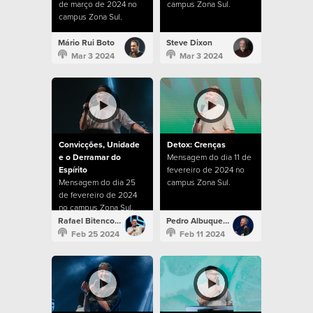
de março de 2024 no
campus Zona Sul.
campus Zona Sul.
Mário Rui Boto
Steve Dixon
Mar 3 2024
Mar 3 2024
Convicções, Unidade
Detox: Crenças
e o Derramar do
Mensagem do dia 11 de
Espírito
fevereiro de 2024 no
Mensagem do dia 25
campus Zona Sul.
de fevereiro de 2024
no campus Zona Sul.
Rafael Bitencourt
Pedro Albuquerque
Feb 25 2024
Feb 11 2024