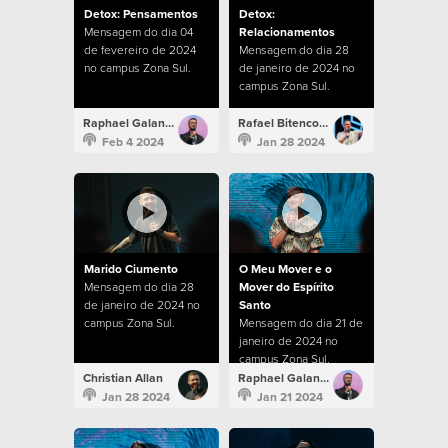
Detox: Pensamentos
Detox:
Mensagem do dia 04
Relacionamentos
de fevereiro de 2024
Mensagem do dia 28
no campus Zona Sul.
de janeiro de 2024 no
campus Zona Sul.
Raphael Galante
Rafael Bitencourt
Feb 4 2024
Jan 28 2024
Marido Ciumento
O Meu Mover e o
Mensagem do dia 28
Mover do Espírito
de janeiro de 2024 no
Santo
campus Zona Sul.
Mensagem do dia 21 de
janeiro de 2024 no
campus Zona Sul.
Christian Allan
Raphael Galante
Jan 28 2024
Jan 21 2024