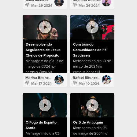
Mar 29 2024
Mar 24 2024
Desenvolvendo
Construindo
Seguidores de Jesus
Comunidades de Fé
Cheios de Propósito
Saudáveis
Mensagem do dia 17 de
Mensagem do dia 10 de
março de 2024 no
março de 2024 no
campus Zona Sul.
campus Zona Sul.
Marina Bitencourt
Rafael Bitencourt
Mar 17 2024
Mar 10 2024
O Fogo do Espírito
Os 5 de Antioquia
Santo
Mensagem do dia 03
Mensagem do dia 03
de março de 2024 no