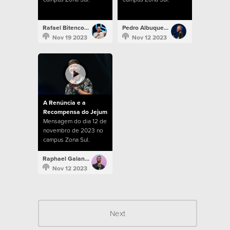
Rafael Bitencourt
Pedro Albuquerque
Nov 19 2023
Nov 12 2023
A Renúncia e a
Recompensa do Jejum
Mensagem do dia 12 de
novembro de 2023 no
campus Zona Sul.
Raphael Galante
Nov 12 2023
Next