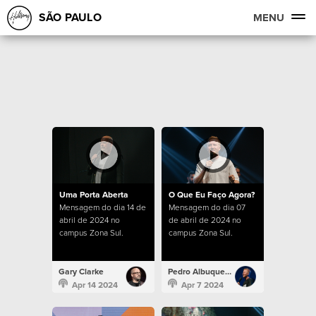
SÃO PAULO
MENU
Uma Porta Aberta
O Que Eu Faço Agora?
Mensagem do dia 14 de
Mensagem do dia 07
abril de 2024 no
de abril de 2024 no
campus Zona Sul.
campus Zona Sul.
Gary Clarke
Pedro Albuquerque
Apr 14 2024
Apr 7 2024