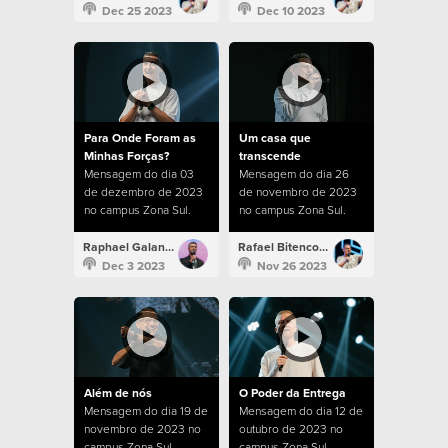
Dec 25 2023
Dec 10 2023
Para Onde Foram as
Um casa que
Minhas Forças?
transcende
Mensagem do dia 03
Mensagem do dia 26
de dezembro de 2023
de novembro de 2023
no campus Zona Sul.
no campus Zona Sul.
Raphael Galante
Rafael Bitencourt
Dec 3 2023
Nov 26 2023
Além de nós
O Poder da Entrega
Mensagem do dia 19 de
Mensagem do dia 12 de
novembro de 2023 no
outubro de 2023 no
campus Zona Sul.
campus Zona Sul.