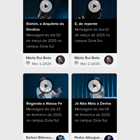
Elohim, o Arquiteto do
E, de repente
Destino
Mensagem do dia 02
Mensagem do dia 02
de março de 2025 no
de março de 2025 no
campus Zona Sul.
campus Zona Sul.
Mário Rui Boto
Mário Rui Boto
Mar 2 2025
Mar 2 2025
Regando a Nossa Fé
Já Não Mais à Deriva
Mensagem do dia 23
Mensagem do dia 09
de fevereiro de 2025
de fevereiro de 2025
no campus Zona Sul.
no campus Zona Sul.
Rafael Bitencourt
Pedro Albuquerque