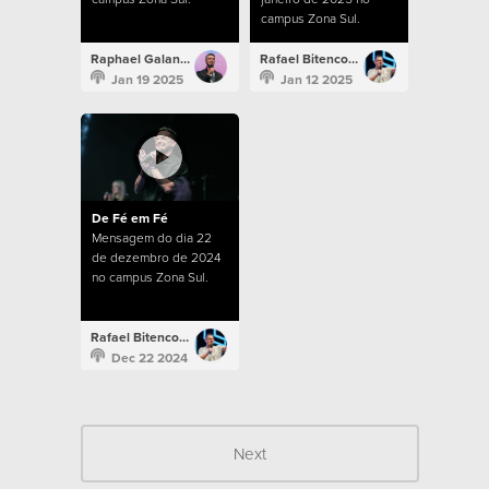
campus Zona Sul.
Raphael Galante
Rafael Bitencourt
Jan 19 2025
Jan 12 2025
De Fé em Fé
Mensagem do dia 22
de dezembro de 2024
no campus Zona Sul.
Rafael Bitencourt
Dec 22 2024
Next