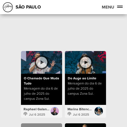
SÃO PAULO
MENU
O Chamado Que Muda
Do Auge ao Limite
Tudo
Mensagem do dia 6 de
Mensagem do dia 6 de
julho de 2025 do
julho de 2025 do
campus Zona Sul.
campus Zona Sul.
Raphael Galante
Marina Bitencourt
Jul 6 2025
Jul 6 2025