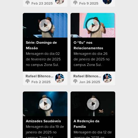
Feb 23 2025
Feb 9 2025
Série: Domingo de
O “Eu” nos
Missão
Relacionamentos
Mensagem do dia 02
Mensagem do dia 26
de fevereiro de 2025
de janeiro de 2025 no
no campus Zona Sul.
campus Zona Sul.
Rafael Bitencourt
Rafael Bitencourt
Feb 2 2025
Jan 26 2025
Amizades Saudáveis
A Redenção da
Mensagem do dia 19 de
Família
janeiro de 2025 no
Mensagem do dia 12 de
campus Zona Sul.
janeiro de 2025 no