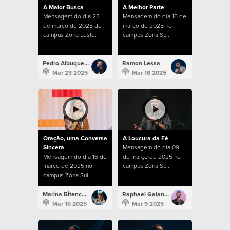
A Maior Busca
A Melhor Parte
Mensagem do dia 23
Mensagem do dia 16 de
de março de 2025 do
março de 2025 no
campus Zona Leste.
campus Zona Sul.
Pedro Albuquerque
Ramon Lessa
Mar 23 2025
Mar 16 2025
Oração, uma Conversa
A Loucura da Fé
Sincera
Mensagem do dia 09
Mensagem do dia 16 de
de março de 2025 no
março de 2025 no
campus Zona Sul.
campus Zona Sul.
Marina Bitencourt
Raphael Galante
Mar 16 2025
Mar 9 2025