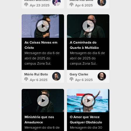
Apr 23 2025
Apr 6 2025
As Coisas Novas em
A Caminhada do
Cristo
Quarto à Multidão
Mensagem do dia 6 de
Mensagem do dia 6 de
abril de 2025 do
abril de 2025 do
campus Zona Sul.
campus Zona Sul.
Mário Rui Boto
Gary Clarke
Apr 6 2025
Apr 6 2025
Ministério que nos
O Amor que Vence
Amadurece
Qualquer Obstáculo
Mensagem do dia 6 de
Mensagem do dia 30