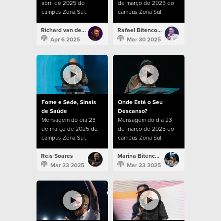
abril de 2025 do
de março de 2025 do
campus Zona Sul.
campus Zona Sul.
Richard van der Kolk
Rafael Bitencourt
Apr 6 2025
Mar 30 2025
Fome e Sede, Sinais
Onde Está o Seu
de Saúde
Descanso?
Mensagem do dia 23
Mensagem do dia 23
de março de 2025 do
de março de 2025 do
campus Zona Sul.
campus Zona Sul.
Reis Soares
Marina Bitencourt
Mar 23 2025
Mar 23 2025