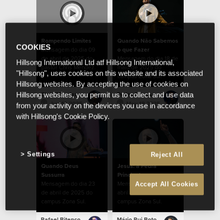
Rompendo Limites
Quando Não Sabemos
COOKIES
Mensagem do dia 09
o que Fazer
de abril de 2025 do
Mensagem do dia 18 de
Hillsong International Ltd atf Hillsong International,
pastor Chris Mendez.
maio de 2025 do
"Hillsong", uses cookies on this website and its associated
campus Zona Sul.
Hillsong websites. By accepting the use of cookies on
Chris Mendez
Pedro Albuquerque
Hillsong websites, you permit us to collect and use data
Jun 10 2025
May 18 2025
from your activity on the devices you use in accordance
with Hillsong's Cookie Policy.
Settings
Reject All
Quando Deus
Jesus: a Pedra
Sussurra
Principal
Mensagem do dia 23
Mensagem do dia 6 de
Accept All Cookies
de abril de 2025 do
abril de 2025 do
campus Zona Sul.
campus Zona Sul.
Rafael Bitencourt
Mário Rui Boto