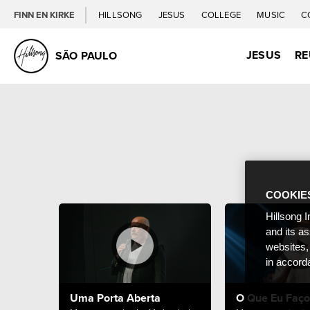
FINN EN KIRKE
HILLSONG
JESUS
COLLEGE
MUSIC
C
JESUS
RE
SÃO PAULO
COOKIE
Hillsong I
and its a
websites,
in accord
Uma Porta Aberta
O Que Eu Faço