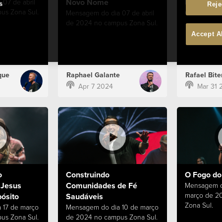
Novo Nome
07 de abril
Mensagem d
s
Reje
us Zona Sul.
de 2024 no 
Mensagem do dia 07 de abril
de 2024 no campus Zona Sul.
Accept A
que
Raphael Galante
Rafael Bite
Apr 7 2024
Mar 31 
o
Construindo
O Fogo do 
 Jesus
Comunidades de Fé
Mensagem d
março de 2
ósito
Saudáveis
Zona Sul.
 17 de março
Mensagem do dia 10 de março
us Zona Sul.
de 2024 no campus Zona Sul.