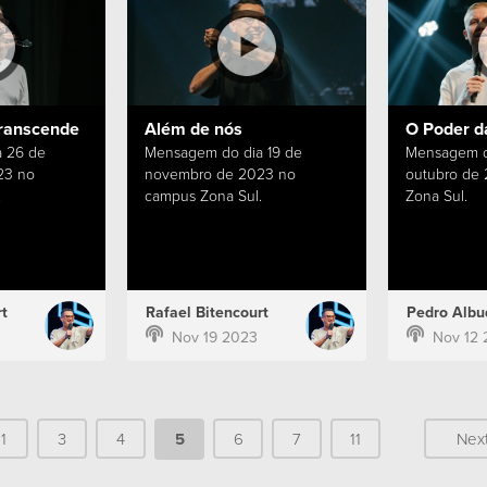
ranscende
Além de nós
O Poder d
 26 de
Mensagem do dia 19 de
Mensagem d
23 no
novembro de 2023 no
outubro de
.
campus Zona Sul.
Zona Sul.
t
Rafael Bitencourt
Pedro Albu
Nov 19 2023
Nov 12 
1
3
4
5
6
7
11
Nex