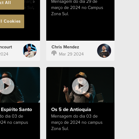
o dia 31 de março
Mensagem do dia 29 de
ct All
campus Zona Sul.
março de 2024 no Campus
Zona Sul.
ll Cookies
ncourt
Chris Mendez
2024
Mar 29 2024
Espírito Santo
Os 5 de Antioquia
o dia 03 de
Mensagem do dia 03 de
024 no campus
março de 2024 no campus
Zona Sul.