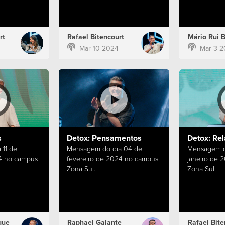
rt
Rafael Bitencourt
Mário Rui 
Mar 10 2024
Mar 3 2
s
Detox: Pensamentos
Detox: Re
11 de
Mensagem do dia 04 de
Mensagem d
24 no campus
fevereiro de 2024 no campus
janeiro de 
Zona Sul.
Zona Sul.
que
Raphael Galante
Rafael Bite