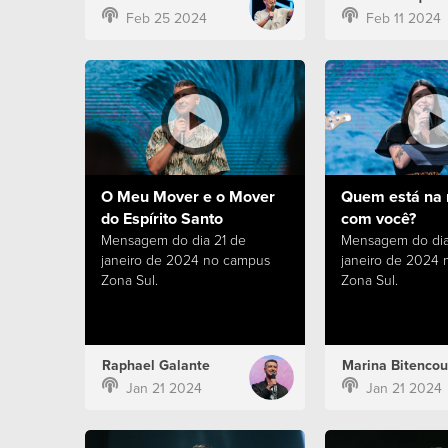
Feb 25 2024
Feb 11 2024
O Meu Mover e o Mover
Quem está na 
do Espírito Santo
com você?
Mensagem do dia 21 de
Mensagem do dia
janeiro de 2024 no campus
janeiro de 2024
Zona Sul.
Zona Sul.
Raphael Galante
Marina Bitencou
Jan 21 2024
Jan 21 2024