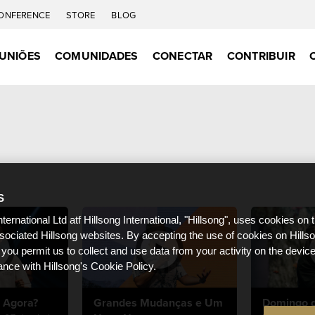
ONFERENCE
STORE
BLOG
UNIÕES
COMUNIDADES
CONECTAR
CONTRIBUIR
S
nternational Ltd atf Hillsong International, "Hillsong", uses cookies on 
ssociated Hillsong websites. By accepting the use of cookies on Hills
 you permit us to collect and use data from your activity on the devi
ance with Hillsong's Cookie Policy.
 Agora?
Grandes Mudanças e Um
Domingo d