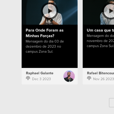
Para Onde Foram as
Um casa que t
Minhas Forças?
Mensagem do dia
novembro de 20
Mensagem do dia 03 de
campus Zona Sul
dezembro de 2023 no
campus Zona Sul.
Raphael Galante
Rafael Bitencour
Dec 3 2023
Nov 26 2023