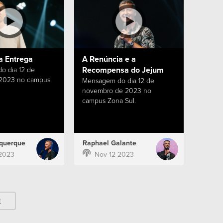
a Entrega
A Renúncia e a
Recompensa do Jejum
o dia 12 de
 2023 no campus
Mensagem do dia 12 de
novembro de 2023 no
campus Zona Sul.
querque
Raphael Galante
2023
Nov 12 2023
t