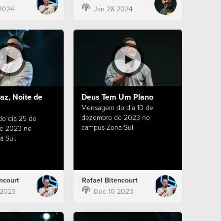
2024
Jan 28 2024
az, Noite de
Deus Tem Um Plano
Mensagem do dia 10 de
dezembro de 2023 no
o dia 25 de
campus Zona Sul.
e 2023 no
 Sul.
ncourt
Rafael Bitencourt
 2023
Dec 10 2023