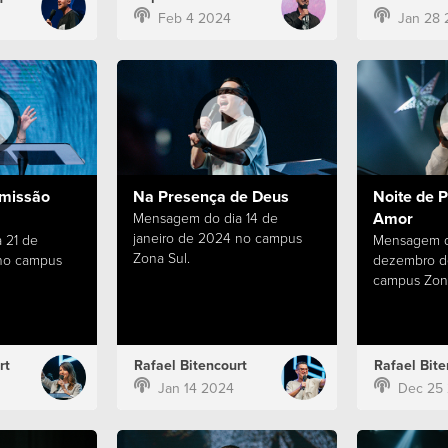
Feb 4 2024
Jan 28 
missão
Na Presença de Deus
Noite de P
Amor
Mensagem do dia 14 de
janeiro de 2024 no campus
 21 de
Mensagem d
Zona Sul.
 no campus
dezembro d
campus Zona
rt
Rafael Bitencourt
Rafael Bite
Jan 14 2024
Dec 25