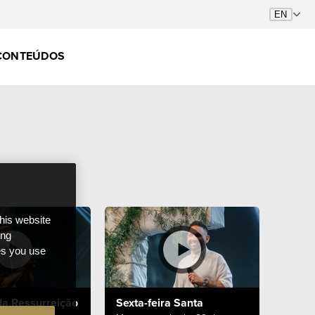
CONTEÚDOS
this website
ong
ces you use
a Ressurreição
Sexta-feira Santa