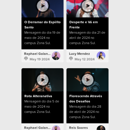
O Derramar do Espírito
Desperte e Vá em
Santo
Frente
Mensagem do dia 19 de
Mensagem do dia 21 de
maio de 2024 no
abril de 2024 no
campus Zona Sul.
campus Zona Sul.
Raphael Galante
Lucy Mendez
May 19 2024
May 12 2024
Rota Alteranativa
Florescendo Através
Mensagem do dia 5 de
dos Desafios
maio de 2024 no
Mensagem do dia 28
campus Zona Sul.
de abril de 2024 no
campus Zona Sul.
Raphael Galante
Reis Soares