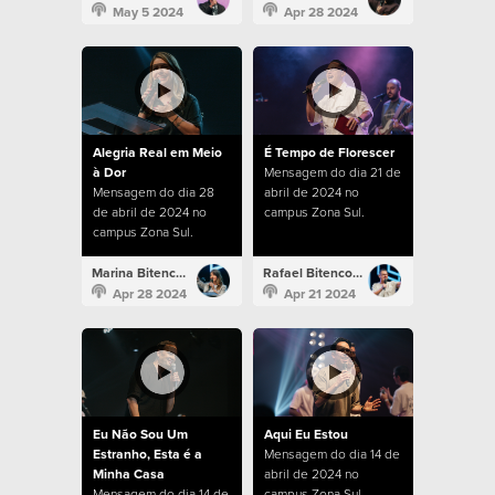
May 5 2024
Apr 28 2024
Alegria Real em Meio
É Tempo de Florescer
à Dor
Mensagem do dia 21 de
Mensagem do dia 28
abril de 2024 no
de abril de 2024 no
campus Zona Sul.
campus Zona Sul.
Marina Bitencourt
Rafael Bitencourt
Apr 28 2024
Apr 21 2024
Eu Não Sou Um
Aqui Eu Estou
Estranho, Esta é a
Mensagem do dia 14 de
Minha Casa
abril de 2024 no
Mensagem do dia 14 de
campus Zona Sul.