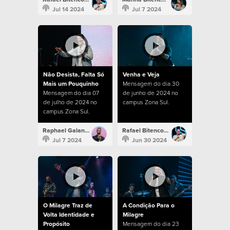
Jul 14 2024
Jul 7 2024
Não Desista, Falta Só
Venha e Veja
Mais um Pouquinho
Mensagem do dia 30
Mensagem do dia 07
de junho de 2024 no
de julho de 2024 no
campus Zona Sul.
campus Zona Sul.
Raphael Galante
Rafael Bitencourt
Jul 7 2024
Jun 30 2024
O Milagre Traz de
A Condição Para o
Volta Identidade e
Milagre
Propósito
Mensagem do dia 23