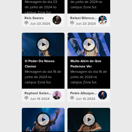
Mensagem do dia 23
de junho de 2024 no
de junho de 2024 no
campus Zona Sul.
campus Zona Sul.
Reis Soares
Rafael Bitencourt
Jun 23 2024
Jun 23 2024
O Poder Do Nosso
Muito Além do Que
Clamor
Podemos Ver
Mensagem do dia 16 de
Mensagem do dia 16 de
junho de 2024 no
junho de 2024 no
campus Zona Sul.
campus Zona Sul.
Raphael Galante
Pedro Albuquerque
Jun 16 2024
Jun 16 2024