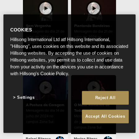
Sem Vergonha
Plantando Bandeiras
COOKIES
Mensagem do dia 21 de
Mensagem do dia 21 de
julho de 2024 no
julho de 2024 no
Hillsong International Ltd atf Hillsong International,
campus Zona Sul.
campus Zona Sul.
"Hillsong", uses cookies on this website and its associated
Hillsong websites. By accepting the use of cookies on
Chris Mendez
Chris Mendez
Hillsong websites, you permit us to collect and use data
Jul 21 2024
Jul 21 2024
from your activity on the devices you use in accordance
with Hillsong's Cookie Policy.
Settings
Reject All
A Postura da Coragem
O Maior Romance de
Mensagem do dia 14 de
Todos os Tempos
julho de 2024 no
Mensagem do dia 07
Accept All Cookies
campus Zona Sul.
de julho de 2024 no
campus Zona Sul.
Rafael Bitencourt
Marina Bitencourt