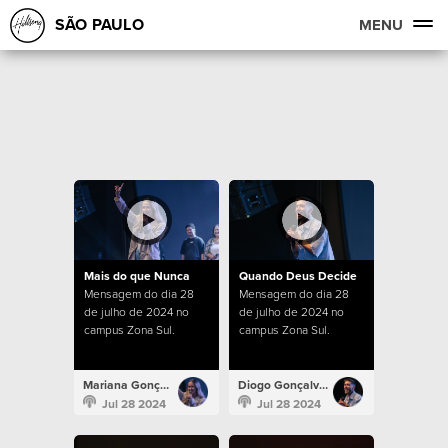
SÃO PAULO
MENU
Mais do que Nunca
Quando Deus Decide
Mensagem do dia 28
Mensagem do dia 28
de julho de 2024 no
de julho de 2024 no
campus Zona Sul.
campus Zona Sul.
Mariana Gonçalves
Diogo Gonçalves
Jul 28 2024
Jul 28 2024