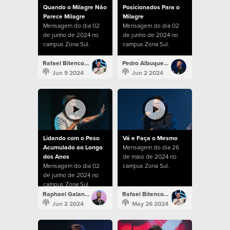
Quando o Milagre Não
Posicionados Para o
Parece Milagre
Milagre
Mensagem do dia 02
Mensagem do dia 02
de junho de 2024 no
de junho de 2024 no
campus Zona Sul.
campus Zona Sul.
Rafael Bitencourt
Pedro Albuquerque
Jun 9 2024
Jun 2 2024
Lidando com o Peso
Vá e Faça o Mesmo
Acumulado ao Longo
Mensagem do dia 26
dos Anos
de maio de 2024 no
Mensagem do dia 02
campus Zona Sul.
de junho de 2024 no
campus Zona Sul.
Raphael Galante
Rafael Bitencourt
Jun 2 2024
May 26 2024