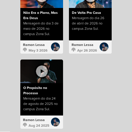
Não Era o Plano, Mas
De Volta Pra Casa
Era Deus
Mensagem do dia 26
Mensagem do dia 3 de
de abril de 2026 no
maio de 2026 no
campus Zona Sul.
campus Zona Sul.
Ramon Lessa
Ramon Lessa
May 3 2026
Apr 26 2026
O Propósito no
Processo
Mensagem do dia 24
de agosto de 2025 no
campus Zona Sul.
Ramon Lessa
Aug 24 2025