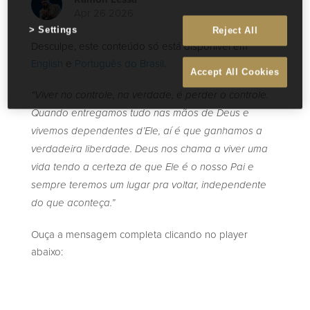
Apr 26 2026
Settings
Reject All
Desculpe, este conteúdo só está disponível em
English
e
Português do Brasil
.
Accept All Cookies
“Viver no controle, na verdade, é perder o controle.
Quando entregamos tudo nas mãos de Deus e
vivemos dependentes d’Ele, aí é que ganhamos a
verdadeira liberdade. Deus nos chama a viver uma
vida tendo a certeza de que Ele é o nosso Pai e
sempre teremos um lugar pra voltar, independente
do que aconteça.”
Ouça a mensagem completa clicando no player
abaixo: