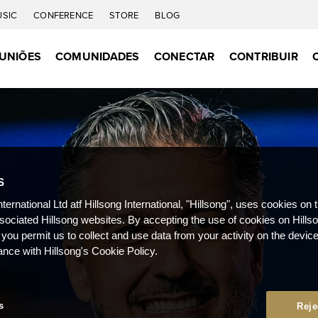
USIC
CONFERENCE
STORE
BLOG
UNIÕES
COMUNIDADES
CONECTAR
CONTRIBUIR
S
nternational Ltd atf Hillsong International, "Hillsong", uses cookies on 
ssociated Hillsong websites. By accepting the use of cookies on Hills
 you permit us to collect and use data from your activity on the devi
ance with Hillsong's Cookie Policy.
s
Reje