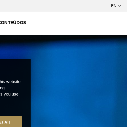
CONTEÚDOS
this website
ong
ces you use
ct All