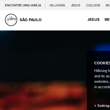
ENCONTRE UMA IGREJA
HILLSONG
JESUS
COLLEGE
M
JESUS
RE
SÃO PAULO
COOKIE
Hillsong I
and its a
websites,
in accord
Setting