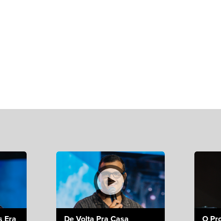
s Era
De Volta Pra Casa
O Pr