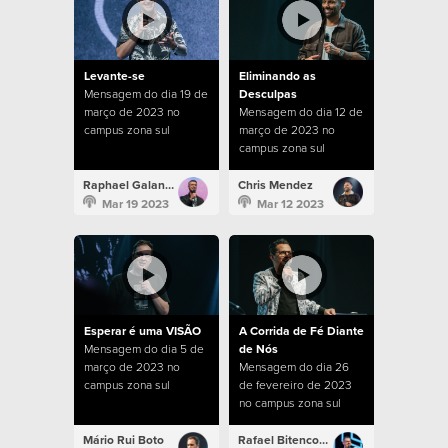
Levante-se
Eliminando as
Mensagem do dia 19 de
Desculpas
março de 2023 no
Mensagem do dia 12 de
campus zona sul
março de 2023 no
campus zona sul
Raphael Galante
Chris Mendez
Mar 19 2023
Mar 12 2023
Esperar é uma VISÃO
A Corrida de Fé Diante
Mensagem do dia 5 de
de Nós
março de 2023 no
Mensagem do dia 26
campus zona sul
de fevereiro de 2023
no campus zona sul
Mário Rui Boto
Rafael Bitencourt