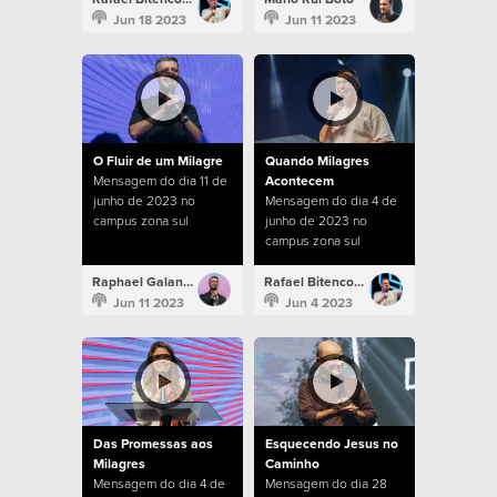
Jun 18 2023
Jun 11 2023
O Fluir de um Milagre
Quando Milagres
Mensagem do dia 11 de
Acontecem
junho de 2023 no
Mensagem do dia 4 de
campus zona sul
junho de 2023 no
campus zona sul
Raphael Galante
Rafael Bitencourt
Jun 11 2023
Jun 4 2023
Das Promessas aos
Esquecendo Jesus no
Milagres
Caminho
Mensagem do dia 4 de
Mensagem do dia 28