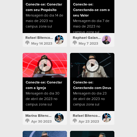
Conecte-se: Conectar
Conecte-se:
com seu Propósito
Conectando-se com o
Mensagem do dia 14 de
seu Valor
maio de 2023 no
Mensagem do dia 7 de
campus zona sul
maio de 2023 no
campus zona sul
Rafael Bitencourt
Raphael Galante
May 14 2023
May 7 2023
Conecte-se: Conectar
Conecte-se:
com a Igreja
Conectando com Deus
Mensagem do dia 30
Mensagem do dia 23
de abril de 2023 no
de abril de 2023 no
campus zona sul
campus zona sul
Marina Bitencourt
Rafael Bitencourt
Apr 30 2023
Apr 23 2023