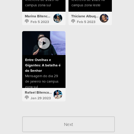
campus zona sul
campus zona leste
Marina Bitencourt
Thiciane Albuquerque
Feb 5 2023
Feb 5 2023
Entre Ovelhas e
Gigantes: A batalha é
do Senhor
Mensagem do dia 29
de janeiro no campus
zona sul
Rafael Bitencourt
Jan 29 2023
Next