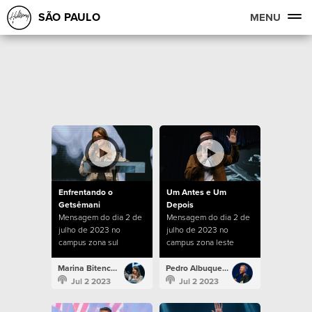
SÃO PAULO
MENU
Enfrentando o
Um Antes e Um
Getsêmani
Depois
Mensagem do dia 2 de
Mensagem do dia 2 de
julho de 2023 no
julho de 2023 no
campus zona sul
campus zona leste
Marina Bitencourt
Pedro Albuquerque
Jul 2 2023
Jul 2 2023