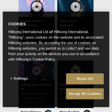
Firmes, Fortes e
Uma Voz de
COOKIES
Constantes
Esperança
Mensagem do dia 25
Mensagem do dia 25
Hillsong International Ltd atf Hillsong International,
de junho de 2023 no
de junho de 2023 no
"Hillsong", uses cookies on this website and its associated
campus zona sul
campus zona sul
Hillsong websites. By accepting the use of cookies on
Raphael Galante
Pedro Albuquerque
Hillsong websites, you permit us to collect and use data
Jun 25 2023
Jun 25 2023
from your activity on the devices you use in accordance
with Hillsong's Cookie Policy.
Settings
Reject All
A Esperança da nossa
Parakletos: O poder do
Fé
Espírito Santo
Mensagem do dia 18 de
Mensagem do dia 11 de
Accept All Cookies
junho de 2023 no
junho de 2023 no
campus zona sul
campus zona sul
Rafael Bitencourt
Mário Rui Boto