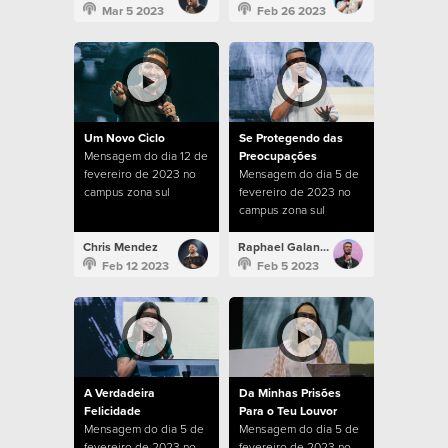
Mar 5 2023
Feb 26 2023
Um Novo Ciclo
Se Protegendo das
Mensagem do dia 12 de
Preocupações
fevereiro de 2023 no
Mensagem do dia 5 de
campus zona sul
fevereiro de 2023 no
campus zona sul
Chris Mendez
Raphael Galante
Feb 12 2023
Feb 5 2023
A Verdadeira
Da Minhas Prisões
Felicidade
Para o Teu Louvor
Mensagem do dia 5 de
Mensagem do dia 5 de
fevereiro de 2023 no
fevereiro de 2023 no