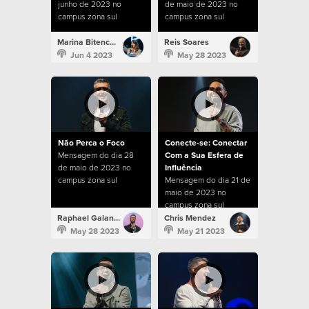
junho de 2023 no
de maio de 2023 no
campus zona sul
campus zona sul
Marina Bitencourt
Reis Soares
Jun 4 2023
May 28 2023
Não Perca o Foco
Conecte-se: Conectar
Mensagem do dia 28
Com a Sua Esfera de
de maio de 2023 no
Influência
campus zona sul
Mensagem do dia 21 de
maio de 2023 no
campus zona sul
Raphael Galante
Chris Mendez
May 28 2023
May 21 2023