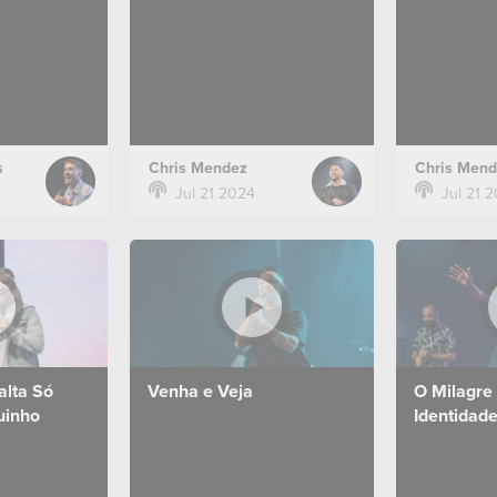
 28 de julho
Mensagem do dia 21 de julho
Mensagem do
us Zona Sul.
de 2024 no campus Zona Sul.
de 2024 no 
s
Chris Mendez
Chris Mend
Jul 21 2024
Jul 21 
alta Só
Venha e Veja
O Milagre 
uinho
Identidade
Mensagem do dia 30 de
junho de 2024 no campus
 07 de julho
Mensagem d
Zona Sul.
us Zona Sul.
de 2024 no 