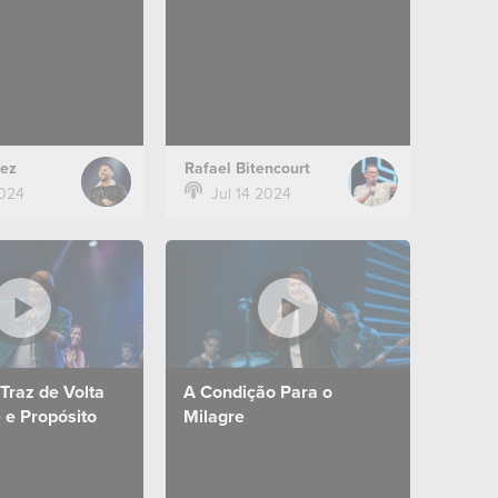
 dia 21 de julho
Mensagem do dia 14 de julho
campus Zona Sul.
de 2024 no campus Zona Sul.
ez
Rafael Bitencourt
2024
Jul 14 2024
Traz de Volta
A Condição Para o
 e Propósito
Milagre
o dia 23 de junho
Mensagem do dia 23 de junho
campus Zona Sul.
de 2024 no campus Zona Sul.