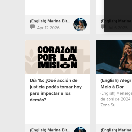
(English) Marina Bitencourt
Apr 12 2026
Jul 6 2025
Día 15: ¿Qué acción de
(English) Aleg
justicia podés tomar hoy
Meio à Dor
para impactar a los
(English) Mensag
de abril de 2024
demás?
Zona Sul.
(English) Marina Bitencourt