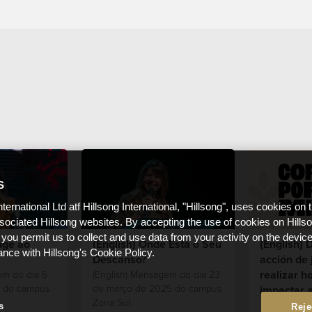
S
nternational Ltd atf Hillsong International, "Hillsong", uses cookies on 
ssociated Hillsong websites. By accepting the use of cookies on Hills
 you permit us to collect and use data from your activity on the devi
uge ao
(English) Onde Está o Seu
(English) 
ance with Hillsong's Cookie Policy.
Descanso?
acción de 
realizar h
em do dia 6
(English) Mensagem do dia 23
5 do campus
de março de 2025 do campus
impactar a
Zona Sul.
s
Reje