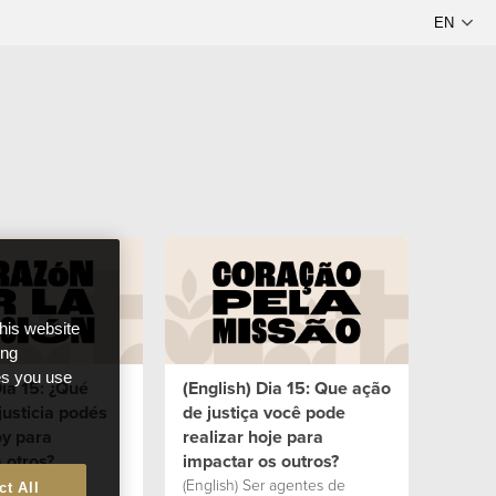
this website
ong
ces you use
Día 15: ¿Qué
(English) Dia 15: Que ação
justicia podés
de justiça você pode
oy para
realizar hoje para
 otros?
impactar os outros?
(English) Ser agentes de
ct All