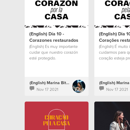
(English) Día 10 -
(English) Dia 10
Corazones restaurados
Corações rest
(English) Es muy importante
(English) É muito
cuidar que nuestro corazón
cuidarmos para q
esté protegido.
coração esteja pr
(English) Marina Bitencourt
Nov 17 2021
Nov 17 2021