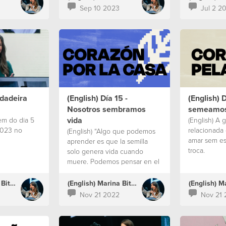
Sep 10 2023
Jul 2 2
rdadeira
(English) Día 15 -
(English) 
Nosotros sembramos
semeamos
vida
em do dia 5
(English) A 
2023 no
relacionada
(English) “Algo que podemos
amar sem es
aprender es que la semilla
troca.
solo genera vida cuando
muere. Podemos pensar en el
sacrificio de Jesús, que para
darnos la vida, tuvo que sufrir
(English) Marina Bitencourt
(English) Marina Bitencourt
y morir. Porque hemos
Nov 21 2022
Nov 21 
recibido la vida, por gracia,
elegimos mirar cualquier
circunstancia con esperanza,