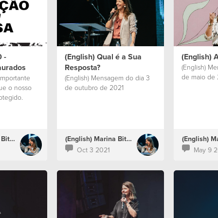
no porque sean favorables,
sino porque confiamos en el
que nos cuida, en el que
genera vida en nosotros”.
 -
(English) Qual é a Sua
(English) A
aurados
Resposta?
(English) M
de maio de 
 importante
(English) Mensagem do dia 3
ue o nosso
de outubro de 2021
otegido.
(English) Marina Bitencourt
(English) Marina Bitencourt
Oct 3 2021
May 9 2