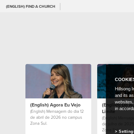
(ENGLISH) FIND A CHURCH
COOKIE
Hillsong I
and its a
websites,
(English) Agora Eu Vejo
(English) Do A
in accord
Limite
(English) Mensagem do dia 12
de abril de 2026 no campus
(English) Mensag
Zona Sul.
de julho de 202
Zona Sul.
Setting