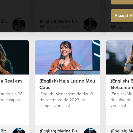
Accept A
(English) Marina Bitencourt
(English) Marina Bitencourt
Mar 23 2025
Nov 18 
ria Real em
(English) Haja Luz no Meu
(English) 
Caos
Getsêman
em do dia 28
(English) Mensagem do dia 10
(English) M
 no campus
de setembro de 2023 no
de julho de
campus zona sul
zona sul
(English) Marina Bitencourt
(English) Marina Bitencourt