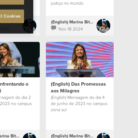
justiça no mundo.
ll Cookies
(English) Marina Bitencourt
(English) Marina Bitencourt
2024
Nov 18 2024
Enfrentando o
(English) Das Promessas
i
aos Milagres
ensagem do dia 2
(English) Mensagem do dia 4
 2023 no campus
de junho de 2023 no campus
zona sul
(English) Marina Bitencourt
(English) Marina Bitencourt