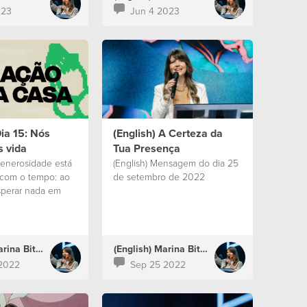
023
Jun 4 2023
Dia 15: Nós
(English) A Certeza da
 vida
Tua Presença
generosidade está
(English) Mensagem do dia 25
 com o tempo: ao
de setembro de 2022
perar nada em
(English) Marina Bitencourt
(English) Marina Bitencourt
2022
Sep 25 2022