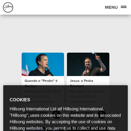
MENU
Quando o "Perder" é
Jesus: a Pedra
Ganhar
Principal
Mensagem do dia 19 de
Mensagem do dia 6 de
abril de 2026 no
abril de 2025 do
COOKIES
campus Zona Leste.
campus Zona Sul.
Hillsong International Ltd atf Hillsong International,
(English) Mário Rui Boto
(English) Mário Rui Boto
"Hillsong", uses cookies on this website and its associated
Apr 19 2026
Apr 6 2025
Hillsong websites. By accepting the use of cookies on
Hillsong websites, you permit us to collect and use data