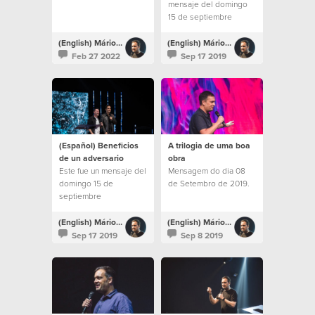
mensaje del domingo
15 de septiembre
(English) Mário Rui Boto
(English) Mário Rui Boto
Feb 27 2022
Sep 17 2019
(Español) Beneficios
A trilogia de uma boa
de un adversario
obra
Este fue un mensaje del
Mensagem do dia 08
domingo 15 de
de Setembro de 2019.
septiembre
(English) Mário Rui Boto
(English) Mário Rui Boto
Sep 17 2019
Sep 8 2019