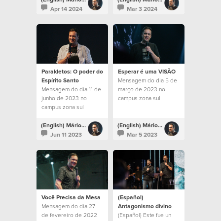
Apr 14 2024
Mar 3 2024
Parakletos: O poder do
Esperar é uma VISÃO
Espírito Santo
Mensagem do dia 5 de
Mensagem do dia 11 de
março de 2023 no
junho de 2023 no
campus zona sul
campus zona sul
(English) Mário Rui Boto
(English) Mário Rui Boto
Jun 11 2023
Mar 5 2023
Você Precisa da Mesa
(Español)
Mensagem do dia 27
Antagonismo divino
de fevereiro de 2022
(Español) Este fue un