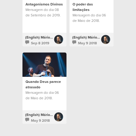
Antagonismos Divinos
O poder das
Mensagem do dia 08
limitações
de Setembro de 2019.
Mensagem do dia 06
de Maio de 2018.
(English) Mário Rui Boto
(English) Mário Rui Boto
Sep 8 2019
May 9 2018
Quando Deus parece
atrasado
Mensagem do dia 06
de Maio de 2018.
(English) Mário Rui Boto
May 9 2018