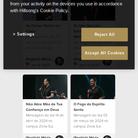
from your activity on the devices you use in accordance
with Hillsong's Cookie Policy.
As Coisas Novas em
Eu Não Sou Um
Cristo
Estranho, Esta é a
Settings
Reject All
Mensagem do dia 23
Minha Casa
de março de 2025 do
Mensagem do dia 14 de
nosso pastor de
abril de 2024 no
Accept All Cookies
campos Rafael
campus Zona Sul.
Bitencourt.
(English) Mário Rui Boto
(English) Mário Rui Boto
Apr 6 2025
Apr 14 2024
Não Abra Mão da Tua
O Fogo do Espírito
Confiança em Deus
Santo
Mensagem do dia 14 de
Mensagem do dia 03
abril de 2024 no
de março de 2024 no
campus Zona Sul.
campus Zona Sul.
(English) Mário Rui Boto
(English) Mário Rui Boto