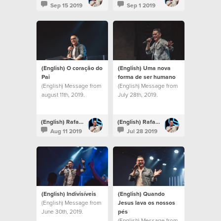
Sep 15 2019
Sep 1 2019
(English) O coração do
(English) Uma nova
Pai
forma de ser humano
(English) Message from
(English) Message from
august 11th, 2019.
July 28th, 2019.
(English) Rafael Bitencourt
(English) Rafael Bitencourt
Aug 11 2019
Jul 28 2019
(English) Indivisíveis
(English) Quando
(English) Message from
Jesus lava os nossos
June 30th, 2019.
pés
(English) Message from