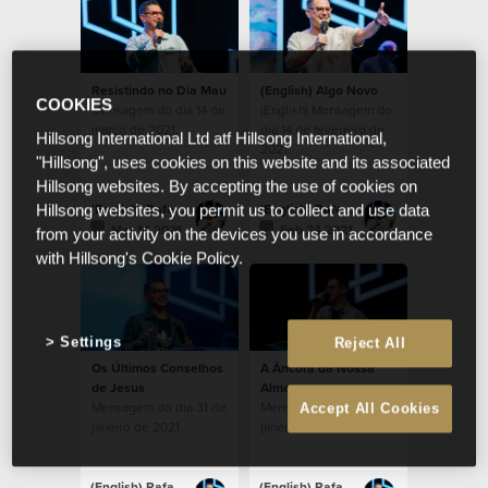
Resistindo no Dia Mau
(English) Algo Novo
COOKIES
Mensagem do dia 14 de
(English) Mensagem do
março de 2021.
dia 14 de fevereiro de
Hillsong International Ltd atf Hillsong International,
2021.
"Hillsong", uses cookies on this website and its associated
Hillsong websites. By accepting the use of cookies on
(English) Rafael Bitencourt
(English) Rafael Bitencourt
Hillsong websites, you permit us to collect and use data
Mar 14 2021
Feb 24 2021
from your activity on the devices you use in accordance
with Hillsong's Cookie Policy.
Settings
Reject All
Os Últimos Conselhos
A Âncora da Nossa
de Jesus
Alma
Mensagem do dia 31 de
Mensagem do dia 17 de
Accept All Cookies
janeiro de 2021.
janeiro de 2021.
(English) Rafael Bitencourt
(English) Rafael Bitencourt