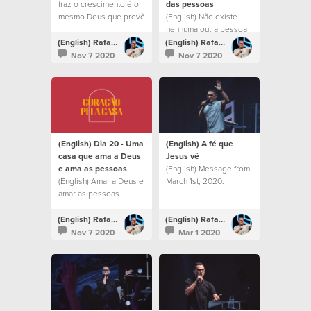
traz o crescimento é o
das pessoas
mesmo Deus que provê
(English) Não existe
lugares
nenhuma outra pessoa
milagrosamente.
no mundo que tenha o
(English) Rafael Bitencourt
(English) Rafael Bitencourt
potencial que você tem.
Nov 7 2020
Nov 7 2020
(English) Dia 20 - Uma
(English) A fé que
casa que ama a Deus
Jesus vê
e ama as pessoas
(English) Message from
(English) Amar a Deus e
March 1st, 2020.
amar as pessoas.
(English) Rafael Bitencourt
(English) Rafael Bitencourt
Nov 7 2020
Mar 1 2020