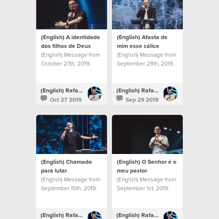
(English) A identidade
(English) Afasta de
dos filhos de Deus
mim esse cálice
(English) Message from
(English) Message from
October 27th, 2019.
September 29th, 2019.
(English) Rafael Bitencourt
(English) Rafael Bitencourt
Oct 27 2019
Sep 29 2019
(English) Chamado
(English) O Senhor é o
para lutar
meu pastor
(English) Message from
(English) Message from
September 15th, 2019.
September 1st, 2019.
(English) Rafael Bitencourt
(English) Rafael Bitencourt