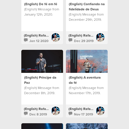
(English) De fé em fé
(English) Confiando na
(English) Message from
fidelidade de Deus
January 12th, 2020.
(English) Message from
December 29th, 2019.
(English) Rafael Bitencourt
(English) Rafael Bitencourt
Jan 12 2020
Dec 29 2019
(English) Príncipe da
(English) A aventura
Paz
da fé
(English) Message from
(English) Message from
December 8th, 2019.
November 17th, 2019.
(English) Rafael Bitencourt
(English) Rafael Bitencourt
Dec 8 2019
Nov 17 2019