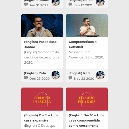
Jan 31 2021
Jan 17 2021
(English) Passe Esse
Comprometidos a
Jordão
Construir
(English) Mensagem do
Message from
dia 27 de dezembro de
November 22nd, 2020.
2020.
(English) Rafael Bitencourt
(English) Rafael Bitencourt
Dec 27 2020
Nov 22 2020
(English) Dia 5 – Uma
(English) Dia 10 – Uma
casa expansiva
casa comprometida
(English) O Deus que
com o crescimento