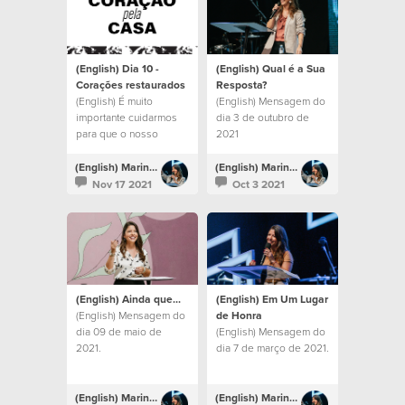
(English) Dia 10 -
(English) Qual é a Sua
Corações restaurados
Resposta?
(English) É muito
(English) Mensagem do
importante cuidarmos
dia 3 de outubro de
para que o nosso
2021
coração esteja
protegido.
(English) Marina Bitencourt
(English) Marina Bitencourt
Nov 17 2021
Oct 3 2021
(English) Ainda que...
(English) Em Um Lugar
(English) Mensagem do
de Honra
dia 09 de maio de
(English) Mensagem do
2021.
dia 7 de março de 2021.
(English) Marina Bitencourt
(English) Marina Bitencourt