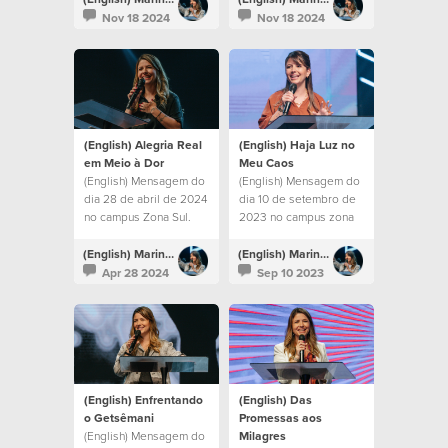
Nov 18 2024
Nov 18 2024
(English) Alegria Real
(English) Haja Luz no
em Meio à Dor
Meu Caos
(English) Mensagem do
(English) Mensagem do
dia 28 de abril de 2024
dia 10 de setembro de
no campus Zona Sul.
2023 no campus zona
sul
(English) Marina Bitencourt
(English) Marina Bitencourt
Apr 28 2024
Sep 10 2023
(English) Enfrentando
(English) Das
o Getsêmani
Promessas aos
(English) Mensagem do
Milagres