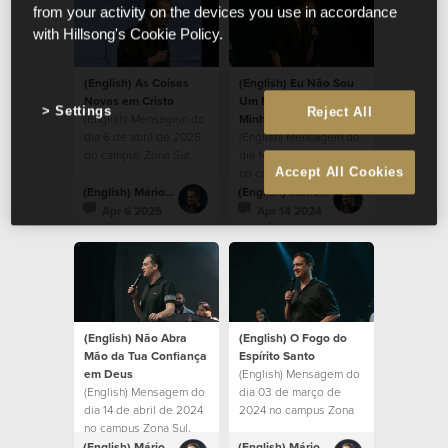
from your activity on the devices you use in accordance
with Hillsong's Cookie Policy.
(English) As Coisas
(English) Eu Não Sou
Novas em Cristo
Um Estranho, Esta é a
Settings
Reject All
(English) Mensagem do
Minha Casa
dia 6 de abril de 2025
(English) Mensagem do
do campus Zona Sul.
dia 14 de abril de 2024
Accept All Cookies
no campus Zona Sul.
(English) Mário Rui Boto
(English) Mário Rui Boto
Apr 6 2025
Apr 14 2024
(English) Não Abra
(English) O Fogo do
Mão da Tua Confiança
Espírito Santo
em Deus
(English) Mensagem do
(English) Mensagem do
dia 03 de março de
dia 14 de abril de 2024
2024 no campus Zona
no campus Zona Sul.
Sul.
(English) Mário Rui Boto
(English) Mário Rui Boto