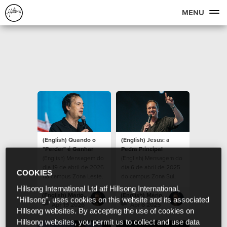
MENU
(English) Quando o
(English) Jesus: a
"Perder" é Ganhar
Pedra Principal
(English) Mensagem do
(English) Mensagem do
dia 19 de abril de 2026
dia 6 de abril de 2025
COOKIES
no campus Zona Leste.
do campus Zona Sul.
Hillsong International Ltd atf Hillsong International,
(English) Mário Rui Boto
(English) Mário Rui Boto
"Hillsong", uses cookies on this website and its associated
Apr 19 2026
Apr 6 2025
Hillsong websites. By accepting the use of cookies on
Hillsong websites, you permit us to collect and use data