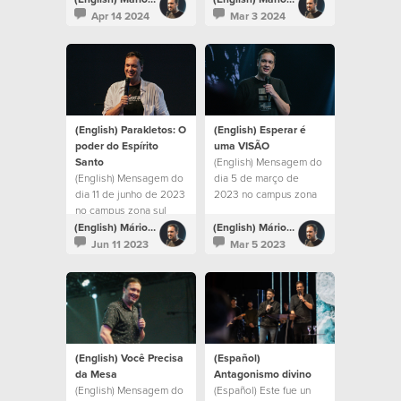
Apr 14 2024
Mar 3 2024
(English) Parakletos: O
(English) Esperar é
poder do Espírito
uma VISÃO
Santo
(English) Mensagem do
(English) Mensagem do
dia 5 de março de
dia 11 de junho de 2023
2023 no campus zona
no campus zona sul
sul
(English) Mário Rui Boto
(English) Mário Rui Boto
Jun 11 2023
Mar 5 2023
(English) Você Precisa
(Español)
da Mesa
Antagonismo divino
(English) Mensagem do
(Español) Este fue un