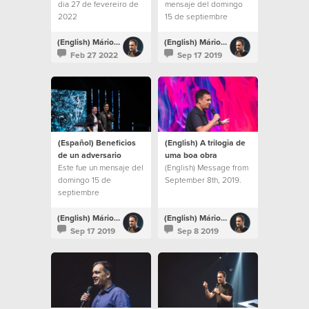
dia 27 de fevereiro de
mensaje del domingo
2022
15 de septiembre
(English) Mário Rui Boto
(English) Mário Rui Boto
Feb 27 2022
Sep 17 2019
(Español) Beneficios
(English) A trilogia de
de un adversario
uma boa obra
Este fue un mensaje del
(English) Message from
domingo 15 de
September 8th, 2019.
septiembre
(English) Mário Rui Boto
(English) Mário Rui Boto
Sep 17 2019
Sep 8 2019