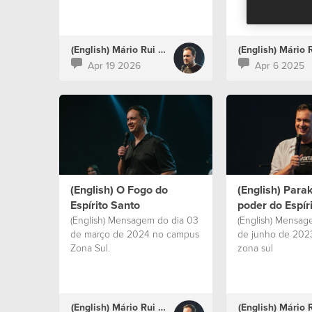
(English) Mário Rui Boto
Apr 19 2026
Apr 6 2025
(English) O Fogo do
(English) Parak
Espírito Santo
poder do Espír
(English) Mensagem do dia 03
(English) Mensage
de março de 2024 no campus
de junho de 202
Zona Sul.
zona sul
(English) Mário Rui Boto