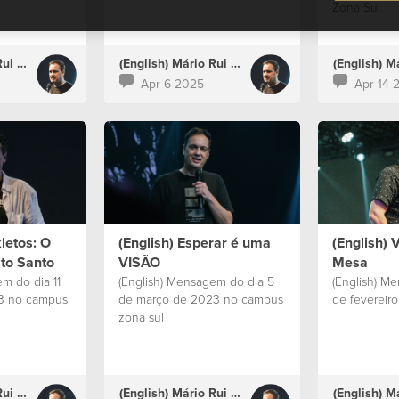
Zona Sul.
(English) Mário Rui Boto
(English) Mário Rui Boto
Apr 6 2025
Apr 14 
letos: O
(English) Esperar é uma
(English) 
ito Santo
VISÃO
Mesa
m do dia 11
(English) Mensagem do dia 5
(English) M
3 no campus
de março de 2023 no campus
de fevereir
zona sul
(English) Mário Rui Boto
(English) Mário Rui Boto