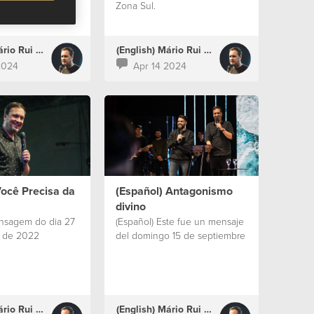
Zona Sul.
(English) Mário Rui Boto
(English) Mário Rui Boto
2024
Apr 14 2024
Você Precisa da
(Español) Antagonismo
divino
ensagem do dia 27
(Español) Este fue un mensaje
o de 2022
del domingo 15 de septiembre
(English) Mário Rui Boto
(English) Mário Rui Boto