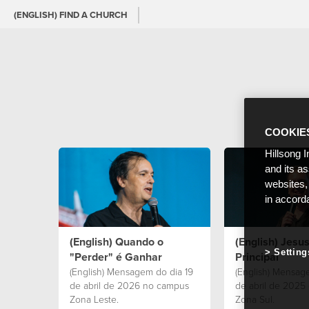
(ENGLISH) FIND A CHURCH
COOKIE
Hillsong I
and its a
websites,
in accord
(English) Quando o
(English) Jesus
Setting
"Perder" é Ganhar
Principal
(English) Mensagem do dia 19
(English) Mensag
de abril de 2026 no campus
de abril de 2025
Zona Leste.
Zona Sul.