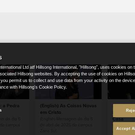
S
nternational Ltd atf Hillsong International, "Hillsong", uses cookies on 
ssociated Hillsong websites. By accepting the use of cookies on Hills
 you permit us to collect and use data from your activity on the devi
ance with Hillsong's Cookie Policy.
: a Pedra
(English) As Coisas Novas
(English)
s
Reje
em Cristo
Estranho, 
Casa
em do dia 6
(English) Mensagem do dia 6
 do campus
de abril de 2025 do campus
(English) M
Accept A
Zona Sul.
de abril de