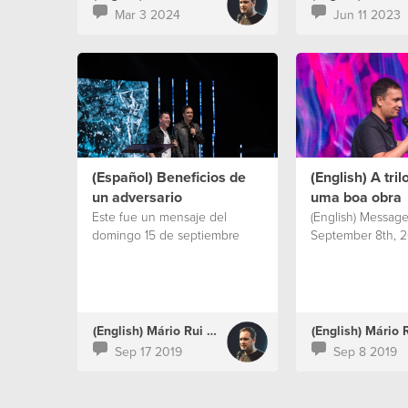
Mar 3 2024
Jun 11 2023
(Español) Beneficios de
(English) A tril
un adversario
uma boa obra
Este fue un mensaje del
(English) Message
domingo 15 de septiembre
September 8th, 2
(English) Mário Rui Boto
Sep 17 2019
Sep 8 2019