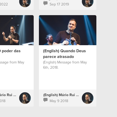
 2022
Sep 17 2019
O poder das
(English) Quando Deus
parece atrasado
essage from May
(English) Message from May
6th, 2018.
(English) Mário Rui Boto
(English) Mário Rui Boto
018
May 9 2018