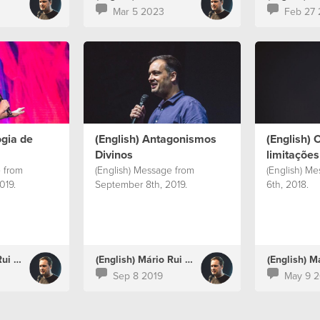
Mar 5 2023
Feb 27
ogia de
(English) Antagonismos
(English) 
Divinos
limitações
 from
(English) Message from
(English) M
019.
September 8th, 2019.
6th, 2018.
(English) Mário Rui Boto
(English) Mário Rui Boto
Sep 8 2019
May 9 2