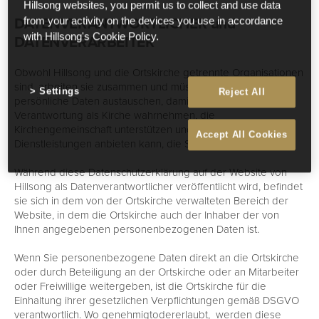
Hillsong websites, you permit us to collect and use data
DATENVERANTWORTLICHER und
from your activity on the devices you use in accordance
DATENVERARBEITER
with Hillsong's Cookie Policy.
Obwohl Hillsong und die Ortskirche getrennte Organisationen
sind, arbeiten sie zusammen und müssen möglicherweise
Settings
Reject All
persönliche Daten austauschen, damit jeder seine
Verantwortung als Kirche wahrnehmen, die
Kirchengemeinschaft unterstützen und Produkte und
Accept All Cookies
Dienstleistungen anbieten kann, die Sie wünschen.
Während diese Datenschutzerklärung auf der Website von
Hillsong als Datenverantwortlicher veröffentlicht wird, befindet
sie sich in dem von der Ortskirche verwalteten Bereich der
Website, in dem die Ortskirche auch der Inhaber der von
Ihnen angegebenen personenbezogenen Daten ist.
Wenn Sie personenbezogene Daten direkt an die Ortskirche
oder durch Beteiligung an der Ortskirche oder an Mitarbeiter
oder Freiwillige weitergeben, ist die Ortskirche für die
Einhaltung ihrer gesetzlichen Verpflichtungen gemäß DSGVO
verantwortlich. Wo genehmigtodererlaubt, werden diese