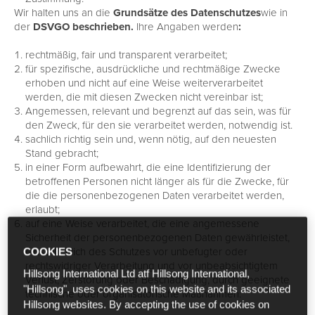
Wir halten uns an die
Grundsätze des Datenschutzes
wie in
der
DSVGO beschrieben.
Ihre Angaben werden
:
rechtmäßig, fair und transparent verarbeitet;
für spezifische, ausdrückliche und rechtmäßige Zwecke
erhoben und nicht auf eine Weise weiterverarbeitet
werden, die mit diesen Zwecken nicht vereinbar ist;
Angemessen, relevant und begrenzt auf das sein, was für
den Zweck, für den sie verarbeitet werden, notwendig ist.
sachlich richtig sein und, wenn nötig, auf den neuesten
Stand gebracht;
in einer Form aufbewahrt, die eine Identifizierung der
betroffenen Personen nicht länger als für die Zwecke, für
die die personenbezogenen Daten verarbeitet werden,
erlaubt;
auf eine Weise verarbeitet, die eine angemessene
Sicherheit der personenbezogenen Daten gewährleistet,
einschließlich des Schutzes vor unbefugter oder
COOKIES
rechtswidriger Verarbeitung und vor unbeabsichtigtem
Hillsong International Ltd atf Hillsong International,
Verlust, Zerstörung oder Beschädigung, durch geeignete
"Hillsong", uses cookies on this website and its associated
technische oder organisatorische Maßnahmen.
Hillsong websites. By accepting the use of cookies on