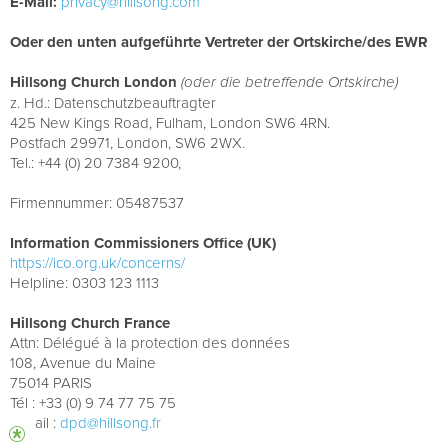
E-Mail:
privacy@hillsong.com
Oder den unten aufgeführte Vertreter der Ortskirche/des EWR
Hillsong Church London
(oder die betreffende Ortskirche)
z. Hd.: Datenschutzbeauftragter
425 New Kings Road, Fulham, London SW6 4RN.
Postfach 29971, London, SW6 2WX.
Tel.: +44 (0) 20 7384 9200,
Firmennummer: 05487537
Information Commissioners Office (UK)
https://ico.org.uk/concerns/
Helpline: 0303 123 1113
Hillsong Church France
Attn: Délégué à la protection des données
108, Avenue du Maine
75014 PARIS
Tél : +33 (0) 9 74 77 75 75
E-mail :
dpd@hillsong.fr