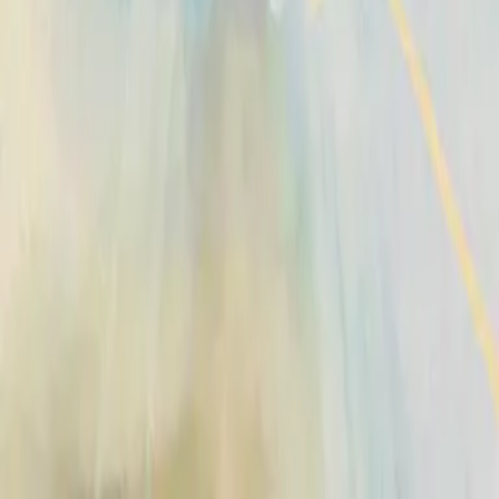
2008
•
The I Heart Revolution (Live)
•
Hillsong United
Hosanna - feat. Hillsong UNITED
2009
•
Con Todo (feat. Hillsong UNITED)
•
Hillsong En Espagnol
Hosanna
2010
•
Yahweh
•
Hillsong Chapel
和撒那 (Hosanna)
2012
•
Global Project 華語 (Mandarin)
•
Hillsong en chinois
traditionnel
Hosanna
2012
•
Global Project ESPAÑOL (Spanish)
•
Hillsong En Espagnol
Hosanna - Live
2012
•
Live In Miami
•
Hillsong United
Hosianna
2012
•
Global Project SVENSKA
•
Hillsong en suédois
Hosana
2012
•
Global Project PORTUGUÊS
•
Hillsong en portugais
ОСАННА
2012
•
Global Project РУССКИЙ
•
Hillsong en russe
Hosana
2012
•
Global Project INDONESIA
•
Hillsong en indonésien
和撒那
2012
•
Global Project 華語
•
Hillsong en chinois traditionnel