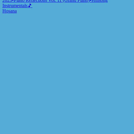
2023
•
Piano Reflections Vol. 11 (Grand Piano)
•
Hillsong
Instrumentals
🎵
Hosana
2023
•
Assim como é no céu
•
Hillsong en portugais
Hosanna
2024
•
Touch The Sky
•
Hillsong Instrumentals
🎵
Hosanna - Guitar
2024
•
Depths (Guitar)
•
Hillsong Instrumentals
🎵
Hosanna
2024
•
Amazing Grace
•
Hillsong Chapel
Hosanna
2025
•
Sublime Gracia
•
Hillsong En Espagnol
Écouter maintenant