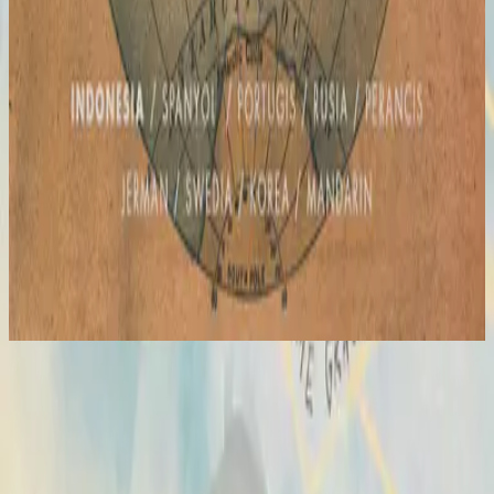
Hillsong en indonésien
Global Project INDONESIA
2012
Hosana
Hosanna
2007
•
All Of The Above
•
Hillsong United
Hosanna - Live
2007
•
Saviour King (Live)
•
Hillsong Worship
Hosanna - Live