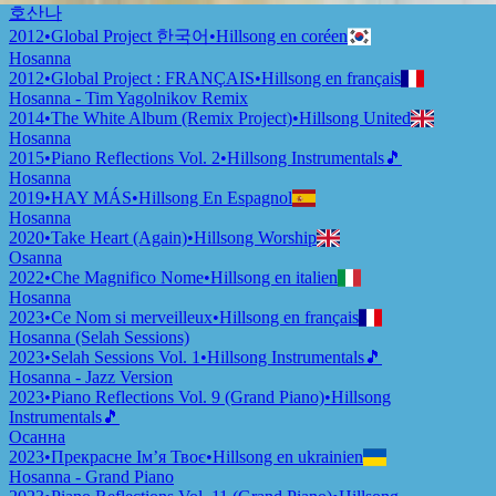
호산나
2012
•
Global Project 한국어
•
Hillsong en coréen
Hosanna
2012
•
Global Project : FRANÇAIS
•
Hillsong en français
Hosanna - Tim Yagolnikov Remix
2014
•
The White Album (Remix Project)
•
Hillsong United
Hosanna
2015
•
Piano Reflections Vol. 2
•
Hillsong Instrumentals
🎵
Hosanna
2019
•
HAY MÁS
•
Hillsong En Espagnol
Hosanna
2020
•
Take Heart (Again)
•
Hillsong Worship
Osanna
2022
•
Che Magnifico Nome
•
Hillsong en italien
Hosanna
2023
•
Ce Nom si merveilleux
•
Hillsong en français
Hosanna (Selah Sessions)
2023
•
Selah Sessions Vol. 1
•
Hillsong Instrumentals
🎵
Hosanna - Jazz Version
2023
•
Piano Reflections Vol. 9 (Grand Piano)
•
Hillsong
Instrumentals
🎵
Осанна
2023
•
Прекрасне Ім’я Твоє
•
Hillsong en ukrainien
Hosanna - Grand Piano