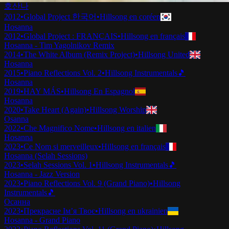
호산나
2012
•
Global Project 한국어
•
Hillsong en coréen
Hosanna
2012
•
Global Project : FRANÇAIS
•
Hillsong en français
Hosanna - Tim Yagolnikov Remix
2014
•
The White Album (Remix Project)
•
Hillsong United
Hosanna
2015
•
Piano Reflections Vol. 2
•
Hillsong Instrumentals
🎵
Hosanna
2019
•
HAY MÁS
•
Hillsong En Espagnol
Hosanna
2020
•
Take Heart (Again)
•
Hillsong Worship
Osanna
2022
•
Che Magnifico Nome
•
Hillsong en italien
Hosanna
2023
•
Ce Nom si merveilleux
•
Hillsong en français
Hosanna (Selah Sessions)
2023
•
Selah Sessions Vol. 1
•
Hillsong Instrumentals
🎵
Hosanna - Jazz Version
2023
•
Piano Reflections Vol. 9 (Grand Piano)
•
Hillsong
Instrumentals
🎵
Осанна
2023
•
Прекрасне Ім’я Твоє
•
Hillsong en ukrainien
Hosanna - Grand Piano