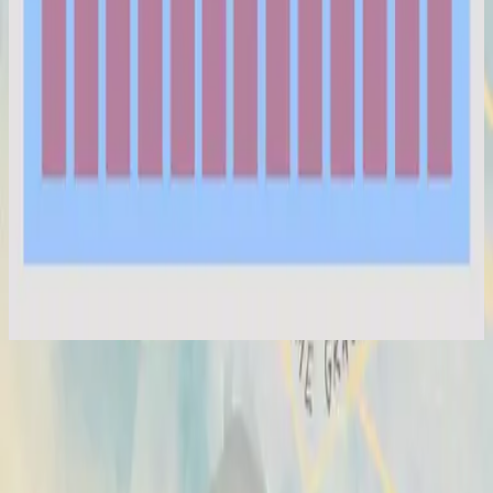
Hillsong Instrumentals
Selah Sessions Vol. 1
2023
Hosanna (Selah Sessions)
Hosanna
2007
•
All Of The Above
•
Hillsong United
Hosanna - Live
2007
•
Saviour King (Live)
•
Hillsong Worship
Hosanna - Live