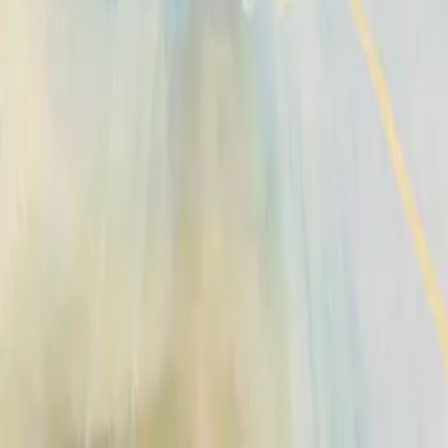
2008
•
The I Heart Revolution (Live)
•
Hillsong United
Hosanna - feat. Hillsong UNITED
2009
•
Con Todo (feat. Hillsong UNITED)
•
Hillsong En Espagnol
Hosanna
2010
•
Yahweh
•
Hillsong Chapel
和撒那 (Hosanna)
2012
•
Global Project 華語 (Mandarin)
•
Hillsong en chinois
traditionnel
Hosanna
2012
•
Global Project ESPAÑOL (Spanish)
•
Hillsong En Espagnol
Hosanna - Live
2012
•
Live In Miami
•
Hillsong United
Hosianna
2012
•
Global Project SVENSKA
•
Hillsong en suédois
Hosana
2012
•
Global Project PORTUGUÊS
•
Hillsong en portugais
ОСАННА
2012
•
Global Project РУССКИЙ
•
Hillsong en russe
Hosana
2012
•
Global Project INDONESIA
•
Hillsong en indonésien
和撒那
2012
•
Global Project 華語
•
Hillsong en chinois traditionnel