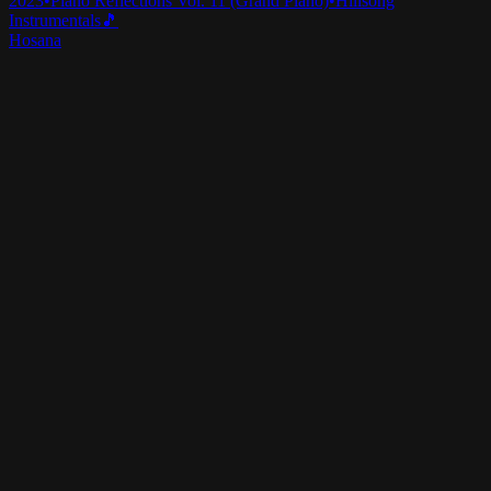
2023
•
Piano Reflections Vol. 11 (Grand Piano)
•
Hillsong
Instrumentals
🎵
Hosana
2023
•
Assim como é no céu
•
Hillsong en portugais
Hosanna
2024
•
Touch The Sky
•
Hillsong Instrumentals
🎵
Hosanna - Guitar
2024
•
Depths (Guitar)
•
Hillsong Instrumentals
🎵
Hosanna
2024
•
Amazing Grace
•
Hillsong Chapel
Hosanna
2025
•
Sublime Gracia
•
Hillsong En Espagnol
Écouter maintenant