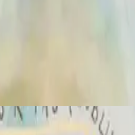
Hillsong En Español
Sublime Gracia
2025