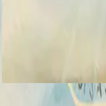
Vasijas Rotas (Sublime Gracia)
Vasijas Rotas (Sublime Gracia)
2014
•
No Hay Otro Nombre (Spanish)
•
Hillsong En Español