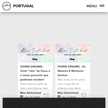
PORTUGAL
MENU
DIVINE DREAMS -
DIVINE DREAMS - Os
Ouvir “não” de Deus é
Maiores E Melhores
o maior presente que
Sonhos
podemos receber!
Não vivas do teu jeito,
Deus anseia saber as
vive o que Ele te
tuas expectativas mas
chamou para fazer.
para exceder tudo que
Miss Sisterhood
Miss Sisterhood
esperas que Ele possa
Apr 17 2021
Apr 3 2021
ter preparado para a tua
vida.