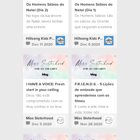
Os Homens Sábios do
Os Homens Sábios do
Natal (Dia 2)
Natal (Dia 1)
No topo da tua árvore
Os Homens Sábios são
de Natal, talvez tenhas
os sábios do Oriente
uma estrela.
que seguiram a estrela
para encontrar Jesus.
Hillsong Kids Portugal
Hillsong Kids Portugal
Dec 11 2020
Dec 9 2020
I HAVE A VOICE: Fresh
F.R.I.E.N.D.S. - 5 Lições
start in your calling
de amizade que
Deus não está
aprendemos com os
comprometido com os
filmes
teus sonhos e os teus
E como a arte imita a
planos. Ele está
vida, todas nós
comprometido com o
crescemos a assistir
Miss Sisterhood
Miss Sisterhood
Seu propósito para a
histórias fantásticas
Dec 5 2020
Nov 28 2020
tua vida.
sobre amizades.
Histórias que nos