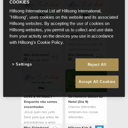
COOKIES
Hillsong International Ltd atf Hillsong International,
"Hillsong", uses cookies on this website and its associated
Soft Hearts
LOVE & INTIMACY - É
Hillsong websites. By accepting the use of cookies on
Jesus quer-nos junto
o amor que muda o
Hillsong websites, you permit us to collect and use data
Dele para que antes de
mundo
from your activity on the devices you use in accordance
encontrarmos o amor,
Jesus quer-nos junto
with Hillsong's Cookie Policy.
nos enchamos do
Dele para que antes de
Verdadeiro Amor que
encontrarmos o amor,
há Nele.
nos enchamos do
Miss Sisterhood
Miss Sisterhood
Verdadeiro Amor que
Mar 20 2021
Feb 20 2021
Settings
há Nele.
Reject All
Accept All Cookies
LOVE & INTIMACY -
Os Homens Sábios do
Enquanto não somos
Natal (Dia 9)
encontradas
Cheiros diferentes
Jesus quer-nos junto
lembram-nos coisas
Dele para que antes de
diferentes.
encontrarmos o amor,
nos enchamos do
Miss Sisterhood
Hillsong Kids Portugal