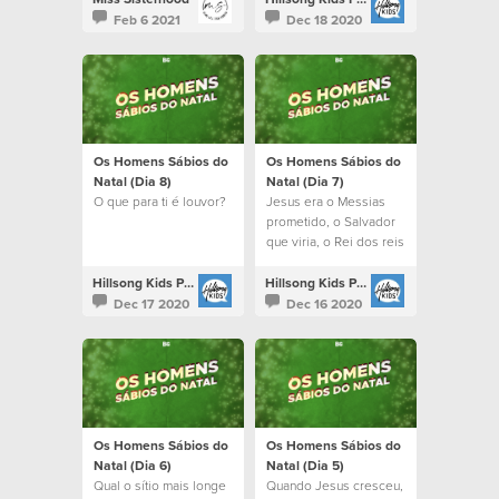
Verdadeiro Amor que
Feb 6 2021
Dec 18 2020
há Nele.
Os Homens Sábios do
Os Homens Sábios do
Natal (Dia 8)
Natal (Dia 7)
O que para ti é louvor?
Jesus era o Messias
prometido, o Salvador
que viria, o Rei dos reis
Hillsong Kids Portugal
Hillsong Kids Portugal
Dec 17 2020
Dec 16 2020
Os Homens Sábios do
Os Homens Sábios do
Natal (Dia 6)
Natal (Dia 5)
Qual o sítio mais longe
Quando Jesus cresceu,