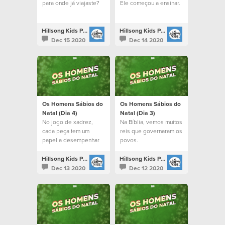
para onde já viajaste?
Ele começou a ensinar.
Hillsong Kids Portugal
Hillsong Kids Portugal
Dec 15 2020
Dec 14 2020
Os Homens Sábios do
Os Homens Sábios do
Natal (Dia 4)
Natal (Dia 3)
No jogo de xadrez,
Na Bíblia, vemos muitos
cada peça tem um
reis que governaram os
papel a desempenhar
povos.
Hillsong Kids Portugal
Hillsong Kids Portugal
Dec 13 2020
Dec 12 2020