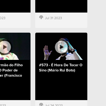
2023
Jul 31 2023
rmão do Filho
#573 - É Hora De Tocar O
O Poder de
Sino (Mário Rui Boto)
r (Francisco
2023
Jul 24 2023