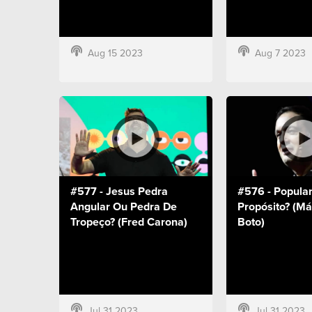
Aug 15 2023
Aug 7 2023
#577 - Jesus Pedra
#576 - Popula
Angular Ou Pedra De
Propósito? (Má
Tropeço? (Fred Carona)
Boto)
Jul 31 2023
Jul 31 2023