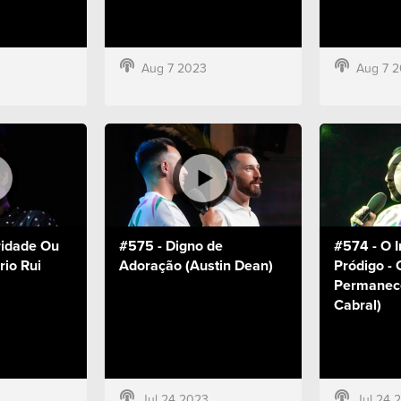
Aug 7 2023
Aug 7 
ridade Ou
#575 - Digno de
#574 - O I
rio Rui
Adoração (Austin Dean)
Pródigo - 
Permanece
Cabral)
Jul 24 2023
Jul 24 