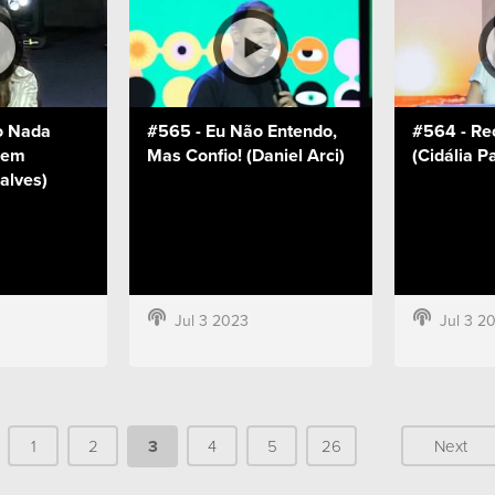
o Nada
#565 - Eu Não Entendo,
#564 - Re
Bem
Mas Confio! (Daniel Arci)
(Cidália P
alves)
Jul 3 2023
Jul 3 2
1
2
3
4
5
26
Next