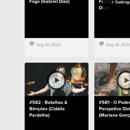
Fogo (Gabriel Diaz)
Fazer Pergunta
Setting
Diaz)
Aug 20 2023
Aug 20 202
#582 - Batalhas &
#581 - O Pode
Bênções (Cidália
Perspetiva Div
Pardelha)
(Mariana Gonç