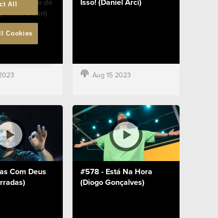
 - Uma Lição de
Isso! (Daniel Arci)
ct All
(Austin Dean)
ll Cookies
2023
Aug 15 2023
tas Com Deus
#578 - Está Na Hora
rradas)
(Diogo Gonçalves)