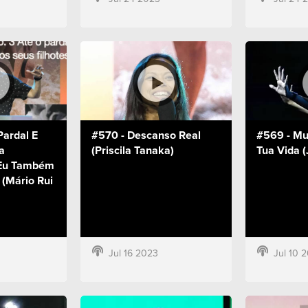
Pardal E
#570 - Descanso Real
#569 - Mud
a
(Priscila Tanaka)
Tua Vida (
 Eu Também
 (Mário Rui
Jul 16 2023
Jul 10 