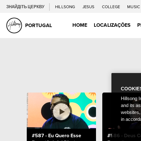
ЗНАЙДІТЬ ЦЕРКВУ
HILLSONG
JESUS
COLLEGE
MUSI
HOME
LOCALIZAÇÕES
P
PORTUGAL
COOKIE
Hillsong I
and its a
websites,
in accord
#587 - Eu Quero Esse
#586 - Deus C