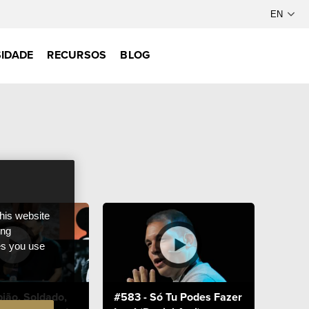
IDADE
RECURSOS
BLOG
this website
ong
ces you use
ião, Soldado,
#583 - Só Tu Podes Fazer