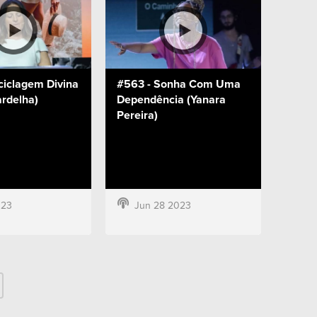
ciclagem Divina
#563 - Sonha Com Uma
ardelha)
Dependência (Yanara
Pereira)
023
Jun 28 2023