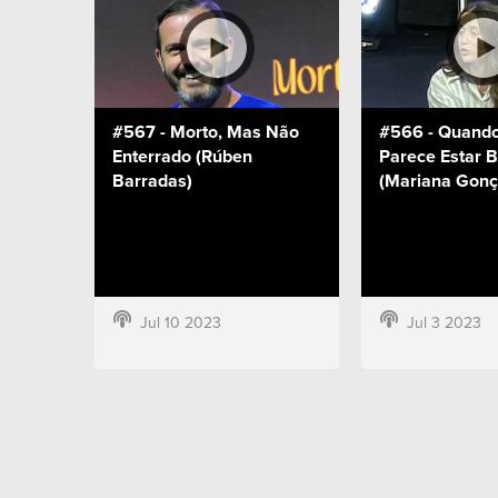
#567 - Morto, Mas Não
#566 - Quand
Enterrado (Rúben
Parece Estar 
Barradas)
(Mariana Gonç
Jul 10 2023
Jul 3 2023