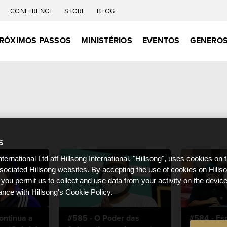
C
CONFERENCE
STORE
BLOG
RÓXIMOS PASSOS
MINISTÉRIOS
EVENTOS
GENEROS
S
nternational Ltd atf Hillsong International, "Hillsong", uses cookies on 
ssociated Hillsong websites. By accepting the use of cookies on Hills
 you permit us to collect and use data from your activity on the devi
ance with Hillsong's Cookie Policy.
ontinua a
#585 - O Poder das
#584 - Esp