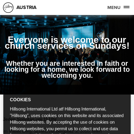
AUSTRIA
MENU
Everyone is welcome to our
church services on Sundays!
Whether you are interested in faith or
looking for a home, we look forward to
welcoming you.
COOKIES
Hillsong International Ltd atf Hillsong International,
"Hillsong", uses cookies on this website and its associated
Jeden Sonntag um 11 Uhr
Hillsong websites. By accepting the use of cookies on
Hillsong websites, you permit us to collect and use data
im Palais Berg, Schwarzenbergplatz 3, 1010, Wien