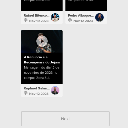
Rafael Bitencourt
Pedro Albuquerque
Nov 19 2023
Nov 12 2023
A Renúncia e a
Recompensa do Jejum
Mensagem do dia 12 de
novembro de 2023 no
campus Zona Sul.
Raphael Galante
Nov 12 2023
Next