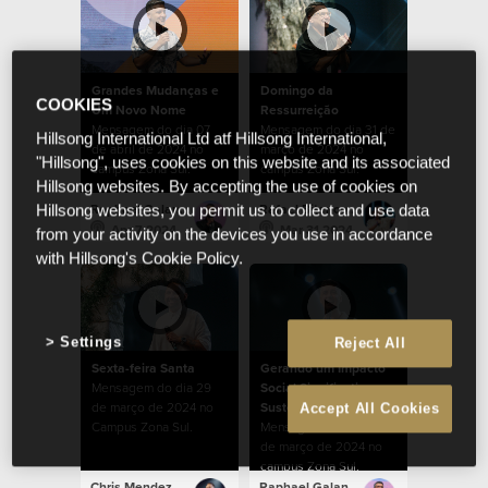
Grandes Mudanças e
Domingo da
COOKIES
Um Novo Nome
Ressurreição
Mensagem do dia 07
Mensagem do dia 31 de
Hillsong International Ltd atf Hillsong International,
de abril de 2024 no
março de 2024 no
"Hillsong", uses cookies on this website and its associated
campus Zona Sul.
campus Zona Sul.
Hillsong websites. By accepting the use of cookies on
Raphael Galante
Rafael Bitencourt
Hillsong websites, you permit us to collect and use data
Apr 7 2024
Mar 31 2024
from your activity on the devices you use in accordance
with Hillsong's Cookie Policy.
Settings
Reject All
Sexta-feira Santa
Gerando um Impacto
Mensagem do dia 29
Social Significativo e
de março de 2024 no
Sustentável
Accept All Cookies
Campus Zona Sul.
Mensagem do dia 24
de março de 2024 no
campus Zona Sul.
Chris Mendez
Raphael Galante