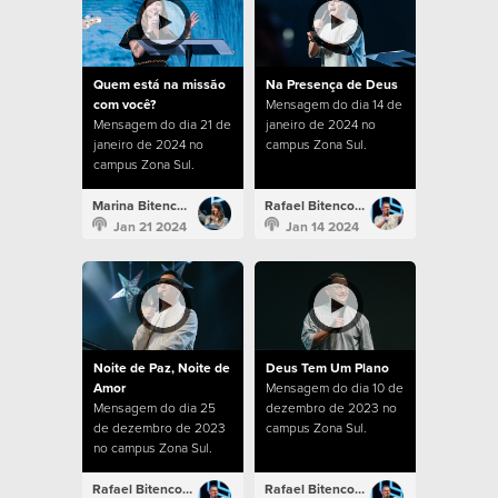
Quem está na missão
Na Presença de Deus
com você?
Mensagem do dia 14 de
Mensagem do dia 21 de
janeiro de 2024 no
janeiro de 2024 no
campus Zona Sul.
campus Zona Sul.
Marina Bitencourt
Rafael Bitencourt
Jan 21 2024
Jan 14 2024
Noite de Paz, Noite de
Deus Tem Um Plano
Amor
Mensagem do dia 10 de
Mensagem do dia 25
dezembro de 2023 no
de dezembro de 2023
campus Zona Sul.
no campus Zona Sul.
Rafael Bitencourt
Rafael Bitencourt