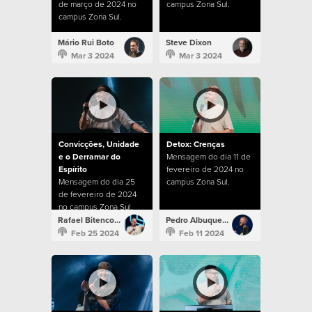
de março de 2024 no
campus Zona Sul.
campus Zona Sul.
Mário Rui Boto
Steve Dixon
Mar 3 2024
Mar 3 2024
Convicções, Unidade
Detox: Crenças
e o Derramar do
Mensagem do dia 11 de
Espírito
fevereiro de 2024 no
Mensagem do dia 25
campus Zona Sul.
de fevereiro de 2024
no campus Zona Sul.
Rafael Bitencourt
Pedro Albuquerque
Feb 25 2024
Feb 11 2024