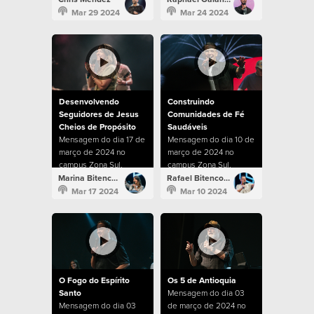
Mar 29 2024
Mar 24 2024
Desenvolvendo
Construindo
Seguidores de Jesus
Comunidades de Fé
Cheios de Propósito
Saudáveis
Mensagem do dia 17 de
Mensagem do dia 10 de
março de 2024 no
março de 2024 no
campus Zona Sul.
campus Zona Sul.
Marina Bitencourt
Rafael Bitencourt
Mar 17 2024
Mar 10 2024
O Fogo do Espírito
Os 5 de Antioquia
Santo
Mensagem do dia 03
Mensagem do dia 03
de março de 2024 no