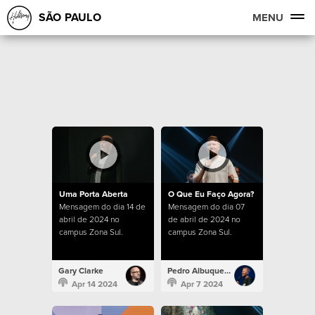
SÃO PAULO
MENU
Uma Porta Aberta
O Que Eu Faço Agora?
Mensagem do dia 14 de
Mensagem do dia 07
abril de 2024 no
de abril de 2024 no
campus Zona Sul.
campus Zona Sul.
Gary Clarke
Pedro Albuquerque
Apr 14 2024
Apr 7 2024