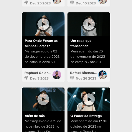
Dec 25 2023
Dec 10 2023
Para Onde Foram as
Um casa que
Minhas Forças?
transcende
Mensagem do dia 03
Mensagem do dia 26
de dezembro de 2023
de novembro de 2023
no campus Zona Sul.
no campus Zona Sul.
Raphael Galante
Rafael Bitencourt
Dec 3 2023
Nov 26 2023
Além de nós
O Poder da Entrega
Mensagem do dia 19 de
Mensagem do dia 12 de
novembro de 2023 no
outubro de 2023 no
campus Zona Sul.
campus Zona Sul.