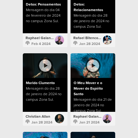
Detox: Pensamentos
Detox:
Mensagem do dia 04
Relacionamentos
de fevereiro de 2024
Mensagem do dia 28
no campus Zona Sul.
de janeiro de 2024 no
campus Zona Sul.
Raphael Galante
Rafael Bitencourt
Feb 4 2024
Jan 28 2024
Marido Ciumento
O Meu Mover e o
Mensagem do dia 28
Mover do Espírito
de janeiro de 2024 no
Santo
campus Zona Sul.
Mensagem do dia 21 de
janeiro de 2024 no
campus Zona Sul.
Christian Allan
Raphael Galante
Jan 28 2024
Jan 21 2024