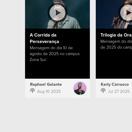
A Corrida da
Trilogia da Or
Perseverança
Mensagem do dia
de 2025 do camp
Mensagem do dia 10 de
agosto de 2025 no campus
Zona Sul.
Raphael Galante
Karly Carrasco
Aug 10 2025
Jul 27 2025