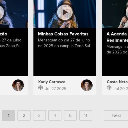
ação
Minhas Coisas Favoritas
A Agenda 
Realmente
 27 de julho
Mensagem do dia 27 de julho
us Zona Sul.
de 2025 do campus Zona Sul.
Mensagem do
de 2025 do 
Karly Carrasco
Costa Neto
Jul 27 2025
Jul 20 
1
2
3
4
5
11
Next