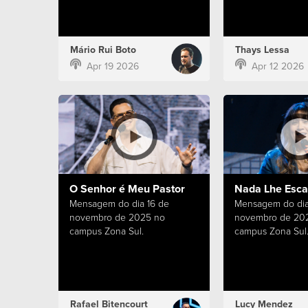
Mário Rui Boto
Thays Lessa
Apr 19 2026
Apr 12 2026
O Senhor é Meu Pastor
Nada Lhe Esc
Mensagem do dia 16 de
Mensagem do dia
novembro de 2025 no
novembro de 20
campus Zona Sul.
campus Zona Sul
Rafael Bitencourt
Lucy Mendez