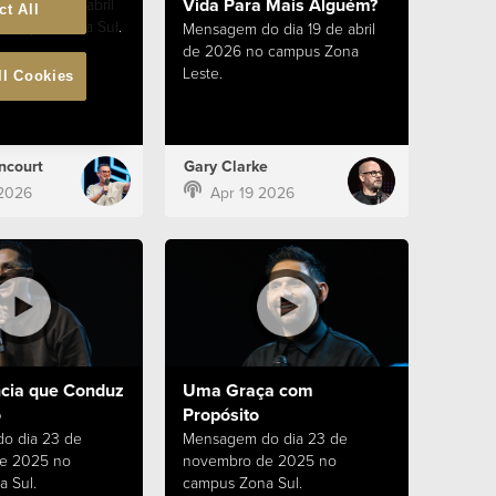
Vida Para Mais Alguém?
 dia 26 de abril
ct All
campus Zona Sul.
Mensagem do dia 19 de abril
de 2026 no campus Zona
Leste.
ll Cookies
ncourt
Gary Clarke
2026
Apr 19 2026
cia que Conduz
Uma Graça com
o
Propósito
o dia 23 de
Mensagem do dia 23 de
e 2025 no
novembro de 2025 no
 Sul.
campus Zona Sul.