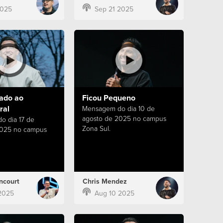
2025
Sep 21 2025
do ao
Ficou Pequeno
ral
Mensagem do dia 10 de
agosto de 2025 no campus
 dia 17 de
Zona Sul.
2025 no campus
ncourt
Chris Mendez
2025
Aug 10 2025