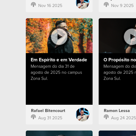
Nov 16 2025
Nov 9 2025
Em Espírito e em Verdade
O Propósito n
Mensagem do dia 31 de
Mensagem do dia
agosto de 2025 no campus
agosto de 2025 
Zona Sul.
Zona Sul.
Rafael Bitencourt
Ramon Lessa
Aug 31 2025
Aug 24 2025