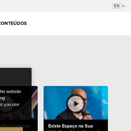
CONTEÚDOS
this website
ong
ces you use
ue Permanecem
Existe Espaço na Sua