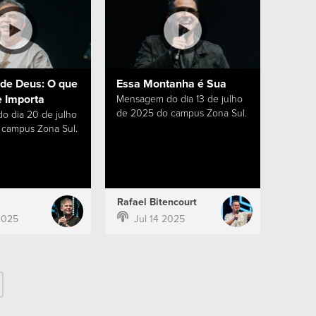
de Deus: O que
Essa Montanha é Sua
 Importa
Mensagem do dia 13 de julho
de 2025 do campus Zona Sul.
 dia 20 de julho
campus Zona Sul.
Rafael Bitencourt
2025
Jul 14 2025