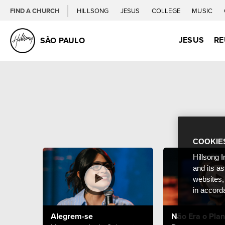
FIND A CHURCH
HILLSONG
JESUS
COLLEGE
MUSIC
JESUS
RE
SÃO PAULO
COOKIE
Hillsong I
and its a
websites,
in accord
Alegrem-se
Não Era o Plan