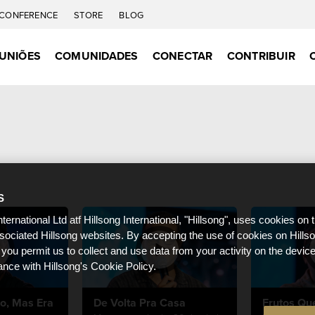
CONFERENCE
STORE
BLOG
UNIÕES
COMUNIDADES
CONECTAR
CONTRIBUIR
S
nternational Ltd atf Hillsong International, "Hillsong", uses cookies on 
ssociated Hillsong websites. By accepting the use of cookies on Hills
 you permit us to collect and use data from your activity on the devi
ance with Hillsong's Cookie Policy.
o, Mas Era
De Volta Pra Casa
Frutos Q