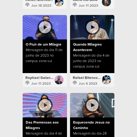
Jun 18 2023
Jun 11 2023
O Fluir de um Milagre
Quando Milagres
Mensagem do dia 11 de
Acontecem
junho de 2023 no
Mensagem do dia 4 de
campus zona sul
junho de 2023 no
campus zona sul
Raphael Galante
Rafael Bitencourt
Jun 11 2023
Jun 4 2023
Das Promessas aos
Esquecendo Jesus no
Milagres
Caminho
Mensagem do dia 4 de
Mensagem do dia 28