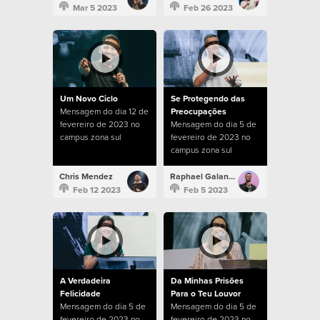
Mar 5 2023
Feb 26 2023
Um Novo Ciclo
Se Protegendo das
Mensagem do dia 12 de
Preocupações
fevereiro de 2023 no
Mensagem do dia 5 de
campus zona sul
fevereiro de 2023 no
campus zona sul
Chris Mendez
Raphael Galante
Feb 12 2023
Feb 5 2023
A Verdadeira
Da Minhas Prisões
Felicidade
Para o Teu Louvor
Mensagem do dia 5 de
Mensagem do dia 5 de
fevereiro de 2023 no
fevereiro de 2023 no