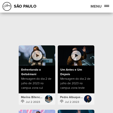
SÃO PAULO
MENU
Enfrentando o
Um Antes e Um
Getsêmani
Depois
Mensagem do dia 2 de
Mensagem do dia 2 de
julho de 2023 no
julho de 2023 no
campus zona sul
campus zona leste
Marina Bitencourt
Pedro Albuquerque
Jul 2 2023
Jul 2 2023