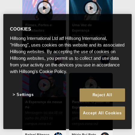
Firmes, Fortes e
Uma Voz de
COOKIES
Constantes
Esperança
Mensagem do dia 25
Mensagem do dia 25
Hillsong International Ltd atf Hillsong International,
de junho de 2023 no
de junho de 2023 no
"Hillsong", uses cookies on this website and its associated
campus zona sul
campus zona sul
Hillsong websites. By accepting the use of cookies on
Raphael Galante
Pedro Albuquerque
Hillsong websites, you permit us to collect and use data
Jun 25 2023
Jun 25 2023
from your activity on the devices you use in accordance
with Hillsong's Cookie Policy.
Settings
Reject All
A Esperança da nossa
Parakletos: O poder do
Fé
Espírito Santo
Mensagem do dia 18 de
Mensagem do dia 11 de
Accept All Cookies
junho de 2023 no
junho de 2023 no
campus zona sul
campus zona sul
Rafael Bitencourt
Mário Rui Boto