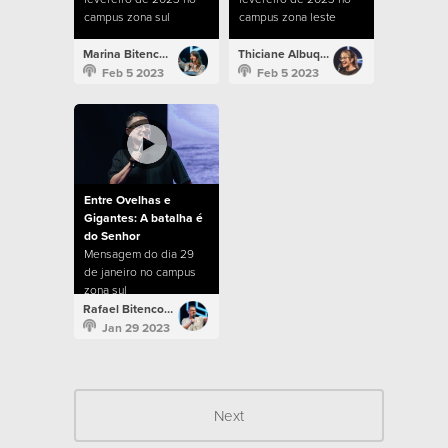
campus zona sul
campus zona leste
Marina Bitencourt
Thiciane Albuquerque
Feb 5 2023
Feb 5 2023
Entre Ovelhas e
Gigantes: A batalha é
do Senhor
Mensagem do dia 29
de janeiro no campus
zona sul
Rafael Bitencourt
Jan 29 2023
Next