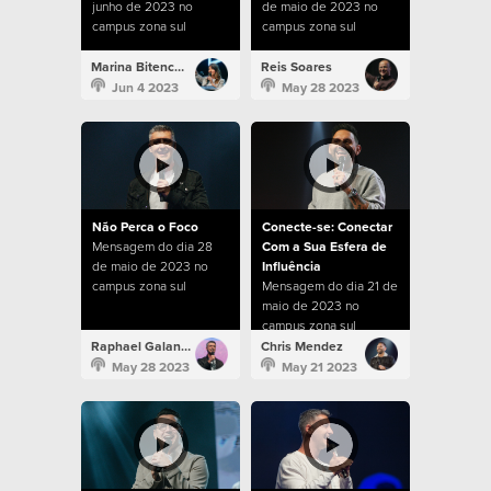
junho de 2023 no
de maio de 2023 no
campus zona sul
campus zona sul
Marina Bitencourt
Reis Soares
Jun 4 2023
May 28 2023
Não Perca o Foco
Conecte-se: Conectar
Mensagem do dia 28
Com a Sua Esfera de
de maio de 2023 no
Influência
campus zona sul
Mensagem do dia 21 de
maio de 2023 no
campus zona sul
Raphael Galante
Chris Mendez
May 28 2023
May 21 2023