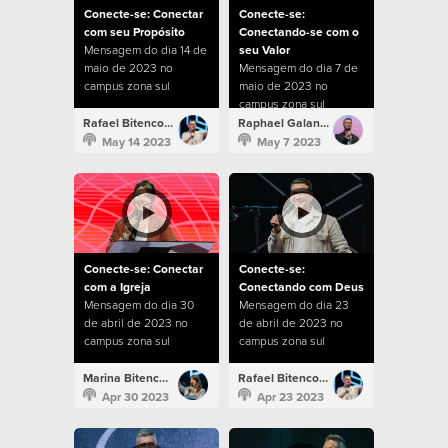
Conecte-se: Conectar
Conecte-se:
com seu Propósito
Conectando-se com o
Mensagem do dia 14 de
seu Valor
maio de 2023 no
Mensagem do dia 7 de
campus zona sul
maio de 2023 no
campus zona sul
Rafael Bitencourt
Raphael Galante
May 14 2023
May 7 2023
Conecte-se: Conectar
Conecte-se:
com a Igreja
Conectando com Deus
Mensagem do dia 30
Mensagem do dia 23
de abril de 2023 no
de abril de 2023 no
campus zona sul
campus zona sul
Marina Bitencourt
Rafael Bitencourt
Apr 30 2023
Apr 23 2023