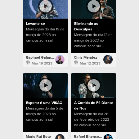
Levante-se
Eliminando as
Mensagem do dia 19 de
Desculpas
março de 2023 no
Mensagem do dia 12 de
campus zona sul
março de 2023 no
campus zona sul
Raphael Galante
Chris Mendez
Mar 19 2023
Mar 12 2023
Esperar é uma VISÃO
A Corrida de Fé Diante
Mensagem do dia 5 de
de Nós
março de 2023 no
Mensagem do dia 26
campus zona sul
de fevereiro de 2023
no campus zona sul
Mário Rui Boto
Rafael Bitencourt