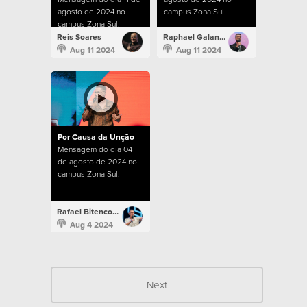
agosto de 2024 no
campus Zona Sul.
campus Zona Sul.
Reis Soares
Raphael Galante
Aug 11 2024
Aug 11 2024
Por Causa da Unção
Mensagem do dia 04
de agosto de 2024 no
campus Zona Sul.
Rafael Bitencourt
Aug 4 2024
Next