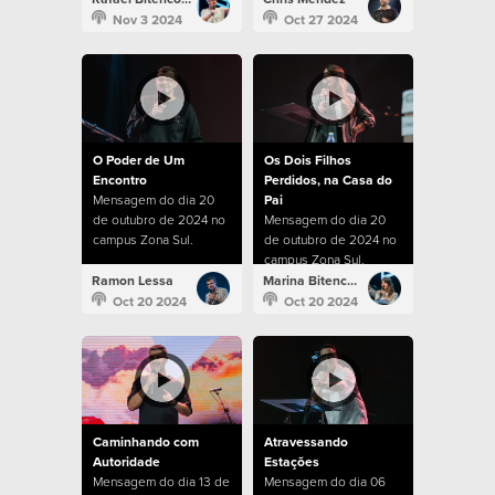
Nov 3 2024
Oct 27 2024
O Poder de Um
Os Dois Filhos
Encontro
Perdidos, na Casa do
Mensagem do dia 20
Pai
de outubro de 2024 no
Mensagem do dia 20
campus Zona Sul.
de outubro de 2024 no
campus Zona Sul.
Ramon Lessa
Marina Bitencourt
Oct 20 2024
Oct 20 2024
Caminhando com
Atravessando
Autoridade
Estações
Mensagem do dia 13 de
Mensagem do dia 06