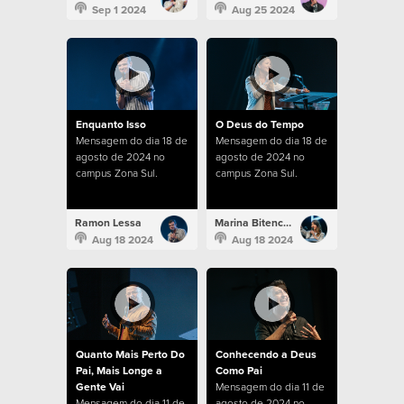
Sep 1 2024
Aug 25 2024
Enquanto Isso
O Deus do Tempo
Mensagem do dia 18 de
Mensagem do dia 18 de
agosto de 2024 no
agosto de 2024 no
campus Zona Sul.
campus Zona Sul.
Ramon Lessa
Marina Bitencourt
Aug 18 2024
Aug 18 2024
Quanto Mais Perto Do
Conhecendo a Deus
Pai, Mais Longe a
Como Pai
Gente Vai
Mensagem do dia 11 de
Mensagem do dia 11 de
agosto de 2024 no