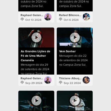
outubro de 2024 no
de outubro de 2024 no
campus Zona Sul.
campus Zona Sul.
Raphael Galante
Rafael Bitencourt
Oct 13 2024
Oct 6 2024
As Grandes Lições de
Vem Sonhar
Fé de Uma Mulher
Mensagem do dia 22
Cananéia
de setembro de 2024
Mensagem do dia 29
no Campus Zona Sul.
de setembro de 2024
no campus Zona Sul.
Raphael Galante
Thiciane Albuquerque
Sep 29 2024
Sep 22 2024