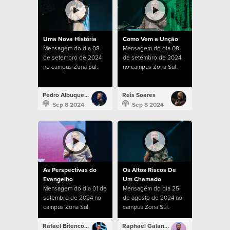
Uma Nova História
Como Vem a Unção
Mensagem do dia 08
Mensagem do dia 08
de setembro de 2024
de setembro de 2024
no campus Zona Sul.
no campus Zona Sul.
Pedro Albuquerque
Reis Soares
Sep 8 2024
Sep 8 2024
As Perspectivas do
Os Altos Riscos De
Evangelho
Um Chamado
Mensagem do dia 01 de
Mensagem do dia 25
setembro de 2024 no
de agosto de 2024 no
campus Zona Sul.
campus Zona Sul.
Rafael Bitencourt
Raphael Galante