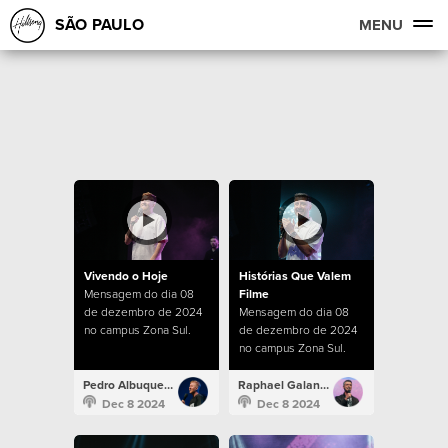
SÃO PAULO
MENU
Vivendo o Hoje
Histórias Que Valem
Mensagem do dia 08
Filme
de dezembro de 2024
Mensagem do dia 08
no campus Zona Sul.
de dezembro de 2024
no campus Zona Sul.
Pedro Albuquerque
Raphael Galante
Dec 8 2024
Dec 8 2024