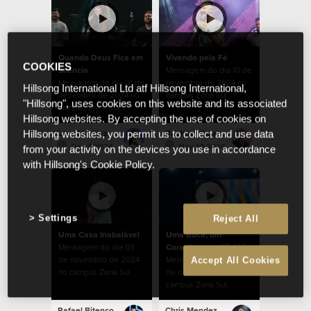
Quando Deus Fica em
Vivendo pela Fé
COOKIES
Silêncio
Mensagem do dia 10 de
Mensagem do dia 01 de
novembro de 2024 no
Hillsong International Ltd atf Hillsong International,
dezembro de 2024 no
campus Zona Sul.
"Hillsong", uses cookies on this website and its associated
campus Zona Sul.
Hillsong websites. By accepting the use of cookies on
Lucy Mendez
Raphael Galante
Hillsong websites, you permit us to collect and use data
Dec 1 2024
Nov 10 2024
from your activity on the devices you use in accordance
with Hillsong's Cookie Policy.
Settings
Reject All
Uma Casa Inabalável
Uma Boca, um
Mensagem do dia 03
Coração, uma História
de novembro de 2024
Mensagem do dia 27
Accept All Cookies
no campus Zona Sul.
de outubro de 2024 no
campus Zona Sul.
Rafael Bitencourt
Chris Mendez