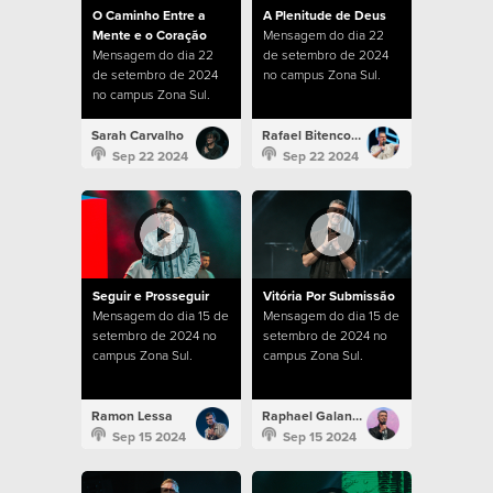
O Caminho Entre a
A Plenitude de Deus
Mente e o Coração
Mensagem do dia 22
Mensagem do dia 22
de setembro de 2024
de setembro de 2024
no campus Zona Sul.
no campus Zona Sul.
Sarah Carvalho
Rafael Bitencourt
Sep 22 2024
Sep 22 2024
Seguir e Prosseguir
Vitória Por Submissão
Mensagem do dia 15 de
Mensagem do dia 15 de
setembro de 2024 no
setembro de 2024 no
campus Zona Sul.
campus Zona Sul.
Ramon Lessa
Raphael Galante
Sep 15 2024
Sep 15 2024