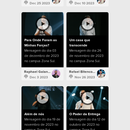
Dec 25 2023
Dec 10 2023
Para Onde Foram as
Um casa que
Minhas Forças?
transcende
Mensagem do dia 03
Mensagem do dia 26
de dezembro de 2023
de novembro de 2023
no campus Zona Sul.
no campus Zona Sul.
Raphael Galante
Rafael Bitencourt
Dec 3 2023
Nov 26 2023
Além de nós
O Poder da Entrega
Mensagem do dia 19 de
Mensagem do dia 12 de
novembro de 2023 no
outubro de 2023 no
campus Zona Sul.
campus Zona Sul.