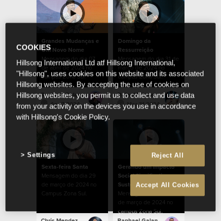
Grandes Mudanças e
Domingo da
COOKIES
Um Novo Nome
Ressurreição
Mensagem do dia 07
Mensagem do dia 31 de
Hillsong International Ltd atf Hillsong International,
de abril de 2024 no
março de 2024 no
"Hillsong", uses cookies on this website and its associated
campus Zona Sul.
campus Zona Sul.
Hillsong websites. By accepting the use of cookies on
Raphael Galante
Rafael Bitencourt
Hillsong websites, you permit us to collect and use data
Apr 7 2024
Mar 31 2024
from your activity on the devices you use in accordance
with Hillsong's Cookie Policy.
Settings
Reject All
Sexta-feira Santa
Gerando um Impacto
Mensagem do dia 29
Social Significativo e
de março de 2024 no
Sustentável
Accept All Cookies
Campus Zona Sul.
Mensagem do dia 24
de março de 2024 no
campus Zona Sul.
Chris Mendez
Raphael Galante