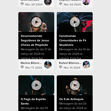
Mar 29 2024
Mar 24 2024
Desenvolvendo
Construindo
Seguidores de Jesus
Comunidades de Fé
Cheios de Propósito
Saudáveis
Mensagem do dia 17 de
Mensagem do dia 10 de
março de 2024 no
março de 2024 no
campus Zona Sul.
campus Zona Sul.
Marina Bitencourt
Rafael Bitencourt
Mar 17 2024
Mar 10 2024
O Fogo do Espírito
Os 5 de Antioquia
Santo
Mensagem do dia 03
Mensagem do dia 03
de março de 2024 no