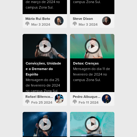
de março de 2024 no
campus Zona Sul.
campus Zona Sul.
Mário Rui Boto
Steve Dixon
Mar 3 2024
Mar 3 2024
Convicções, Unidade
Detox: Crenças
e o Derramar do
Mensagem do dia 11 de
Espírito
fevereiro de 2024 no
Mensagem do dia 25
campus Zona Sul.
de fevereiro de 2024
no campus Zona Sul.
Rafael Bitencourt
Pedro Albuquerque
Feb 25 2024
Feb 11 2024