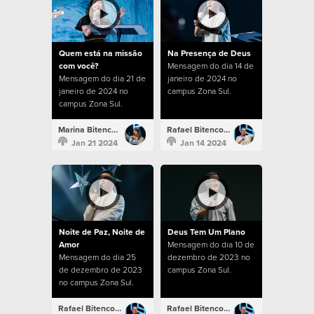
Quem está na missão
Na Presença de Deus
com você?
Mensagem do dia 14 de
Mensagem do dia 21 de
janeiro de 2024 no
janeiro de 2024 no
campus Zona Sul.
campus Zona Sul.
Marina Bitencourt
Rafael Bitencourt
Jan 21 2024
Jan 14 2024
Noite de Paz, Noite de
Deus Tem Um Plano
Amor
Mensagem do dia 10 de
Mensagem do dia 25
dezembro de 2023 no
de dezembro de 2023
campus Zona Sul.
no campus Zona Sul.
Rafael Bitencourt
Rafael Bitencourt