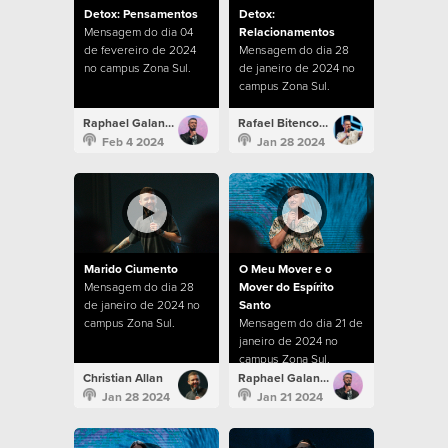
Detox: Pensamentos
Detox:
Mensagem do dia 04
Relacionamentos
de fevereiro de 2024
Mensagem do dia 28
no campus Zona Sul.
de janeiro de 2024 no
campus Zona Sul.
Raphael Galante
Rafael Bitencourt
Feb 4 2024
Jan 28 2024
Marido Ciumento
O Meu Mover e o
Mensagem do dia 28
Mover do Espírito
de janeiro de 2024 no
Santo
campus Zona Sul.
Mensagem do dia 21 de
janeiro de 2024 no
campus Zona Sul.
Christian Allan
Raphael Galante
Jan 28 2024
Jan 21 2024