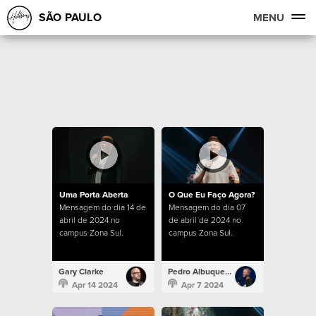
SÃO PAULO
MENU
Uma Porta Aberta
O Que Eu Faço Agora?
Mensagem do dia 14 de
Mensagem do dia 07
abril de 2024 no
de abril de 2024 no
campus Zona Sul.
campus Zona Sul.
Gary Clarke
Pedro Albuquerque
Apr 14 2024
Apr 7 2024