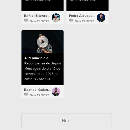
Rafael Bitencourt
Pedro Albuquerque
Nov 19 2023
Nov 12 2023
A Renúncia e a
Recompensa do Jejum
Mensagem do dia 12 de
novembro de 2023 no
campus Zona Sul.
Raphael Galante
Nov 12 2023
Next