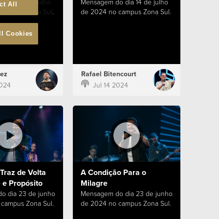
 dia 21 de julho
Mensagem do dia 14 de julho
ct All
campus Zona Sul.
de 2024 no campus Zona Sul.
ll Cookies
ez
Rafael Bitencourt
2024
Jul 14 2024
Traz de Volta
A Condição Para o
 e Propósito
Milagre
o dia 23 de junho
Mensagem do dia 23 de junho
campus Zona Sul.
de 2024 no campus Zona Sul.