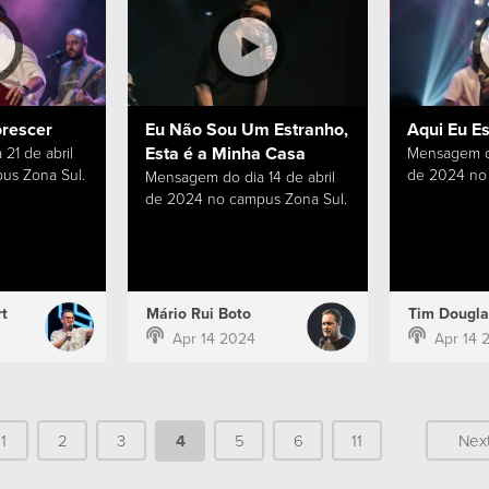
orescer
Eu Não Sou Um Estranho,
Aqui Eu E
Esta é a Minha Casa
21 de abril
Mensagem do
us Zona Sul.
de 2024 no 
Mensagem do dia 14 de abril
de 2024 no campus Zona Sul.
t
Mário Rui Boto
Tim Dougla
Apr 14 2024
Apr 14 
1
2
3
4
5
6
11
Nex