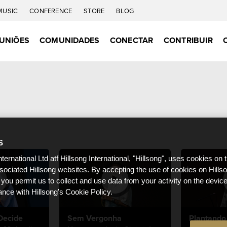
MUSIC
CONFERENCE
STORE
BLOG
UNIÕES
COMUNIDADES
CONECTAR
CONTRIBUIR
S
nternational Ltd atf Hillsong International, "Hillsong", uses cookies on 
ssociated Hillsong websites. By accepting the use of cookies on Hills
 you permit us to collect and use data from your activity on the devi
ance with Hillsong's Cookie Policy.
Decide
Sem Vergonha
Plantando