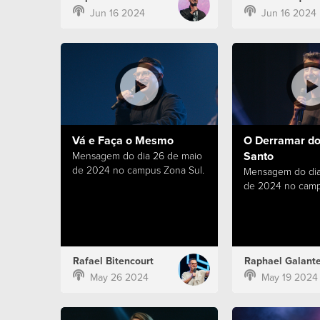
Jun 16 2024
Jun 16 2024
Vá e Faça o Mesmo
O Derramar do 
Santo
Mensagem do dia 26 de maio
de 2024 no campus Zona Sul.
Mensagem do dia
de 2024 no camp
Rafael Bitencourt
Raphael Galant
May 26 2024
May 19 2024