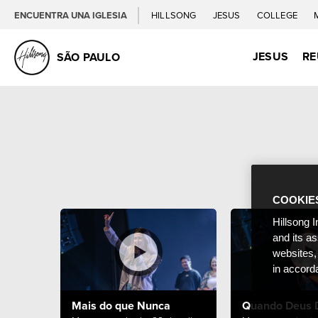
ENCUENTRA UNA IGLESIA
HILLSONG
JESUS
COLLEGE
JESUS
RE
SÃO PAULO
COOKIE
Hillsong I
and its a
websites,
in accord
Mais do que Nunca
Quando Deus 