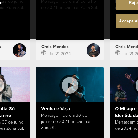
 28 de julho
Mensagem do dia 21 de julho
Mensagem do
s
Reje
us Zona Sul.
de 2024 no campus Zona Sul.
de 2024 no 
Accept A
s
Chris Mendez
Chris Mend
Jul 21 2024
Jul 21 
alta Só
Venha e Veja
O Milagre 
uinho
Identidade
Mensagem do dia 30 de
junho de 2024 no campus
 07 de julho
Mensagem d
Zona Sul.
us Zona Sul.
de 2024 no 