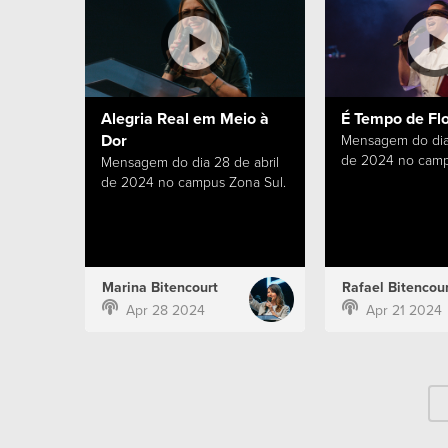
Alegria Real em Meio à
É Tempo de Fl
Dor
Mensagem do dia 
de 2024 no camp
Mensagem do dia 28 de abril
de 2024 no campus Zona Sul.
Marina Bitencourt
Rafael Bitencour
Apr 28 2024
Apr 21 2024