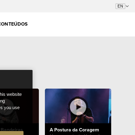
CONTEÚDOS
this website
ong
ces you use
 Bandeiras
A Postura da Coragem