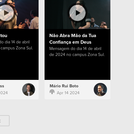
stou
Não Abra Mão da Tua
Confiança em Deus
 dia 14 de abril
campus Zona Sul.
Mensagem do dia 14 de abril
de 2024 no campus Zona Sul.
ss
Mário Rui Boto
2024
Apr 14 2024
t