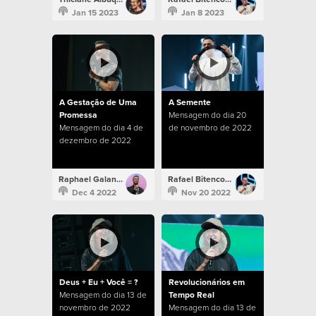
Jan 15 2023
Jan 8 2023
A Gestação de Uma
A Semente
Promessa
Mensagem do dia 20
Mensagem do dia 4 de
de novembro de 2022
dezembro de 2022
Raphael Galante
Rafael Bitencourt
Dec 4 2022
Nov 20 2022
Deus + Eu + Você = ?
Revolucionários em
Mensagem do dia 13 de
Tempo Real
novembro de 2022
Mensagem do dia 13 de