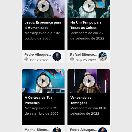
Jesus: Esperança para
Há Um Tempo para
a Humanidade
Todas as Coisas
Mensagem do dia 2 de
Mensagem do dia 25
outubro de 2022
de setembro de 2022
Pedro Albuquerque
Rafael Bitencourt
Oct 2 2022
Sep 25 2022
A Certeza da Tua
Vencendo as
Presença
Tentações
Mensagem do dia 25
Mensagem do dia 18 de
de setembro de 2022
setembro de 2022
Marina Bitencourt
Pedro Albuquerque