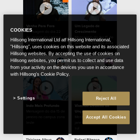
Venha Para Fora
Um Legado de
COOKIES
Mensagem do dia 22
Crescimento
de janeiro no campus
Mensagem do dia 15 de
Hillsong International Ltd atf Hillsong International,
Zona Leste
janeiro no campus zona
"Hillsong", uses cookies on this website and its associated
sul
Hillsong websites. By accepting the use of cookies on
Rafael Bitencourt
Raphael Galante
Hillsong websites, you permit us to collect and use data
Jan 22 2023
Jan 15 2023
from your activity on the devices you use in accordance
with Hillsong's Cookie Policy.
Settings
Reject All
Indo Mais Profundo
Vivendo Debaixo da
Mensagem do dia 15 de
Unção
janeiro no campus zona
Mensagem do dia 8 de
Accept All Cookies
leste
janeiro no campus zona
sul
Thiciane Albuquerque
Rafael Bitencourt