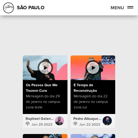
SÃO PAULO
MENU
Os Passos Que Me
É Tempo de
Trazem Cura
Reconstrução
Mensagem do dia 29
Mensagem do dia 22
de janeiro no campus
de janeiro no campus
zona leste
zona sul
Raphael Galante
Pedro Albuquerque
Jan 29 2023
Jan 22 2023