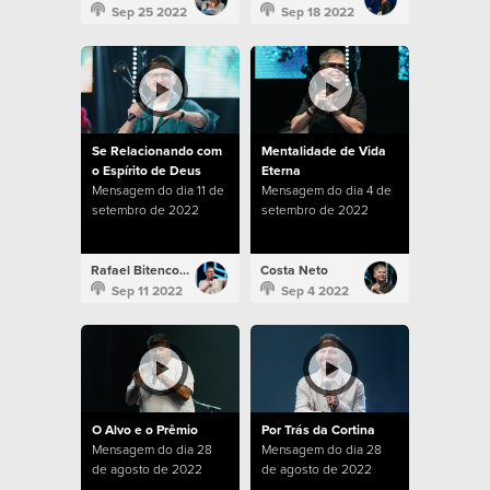
Sep 25 2022
Sep 18 2022
Se Relacionando com
Mentalidade de Vida
o Espírito de Deus
Eterna
Mensagem do dia 11 de
Mensagem do dia 4 de
setembro de 2022
setembro de 2022
Rafael Bitencourt
Costa Neto
Sep 11 2022
Sep 4 2022
O Alvo e o Prêmio
Por Trás da Cortina
Mensagem do dia 28
Mensagem do dia 28
de agosto de 2022
de agosto de 2022