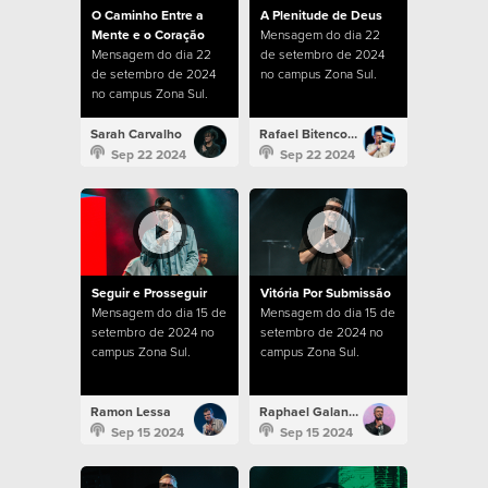
O Caminho Entre a
A Plenitude de Deus
Mente e o Coração
Mensagem do dia 22
Mensagem do dia 22
de setembro de 2024
de setembro de 2024
no campus Zona Sul.
no campus Zona Sul.
Sarah Carvalho
Rafael Bitencourt
Sep 22 2024
Sep 22 2024
Seguir e Prosseguir
Vitória Por Submissão
Mensagem do dia 15 de
Mensagem do dia 15 de
setembro de 2024 no
setembro de 2024 no
campus Zona Sul.
campus Zona Sul.
Ramon Lessa
Raphael Galante
Sep 15 2024
Sep 15 2024