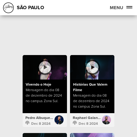
SÃO PAULO
MENU
Vivendo o Hoje
Histórias Que Valem
Mensagem do dia 08
Filme
de dezembro de 2024
Mensagem do dia 08
no campus Zona Sul.
de dezembro de 2024
no campus Zona Sul.
Pedro Albuquerque
Raphael Galante
Dec 8 2024
Dec 8 2024