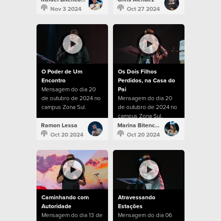
Nov 3 2024
Oct 27 2024
O Poder de Um
Os Dois Filhos
Encontro
Perdidos, na Casa do
Mensagem do dia 20
Pai
de outubro de 2024 no
Mensagem do dia 20
campus Zona Sul.
de outubro de 2024 no
campus Zona Sul.
Ramon Lessa
Marina Bitencourt
Oct 20 2024
Oct 20 2024
Caminhando com
Atravessando
Autoridade
Estações
Mensagem do dia 13 de
Mensagem do dia 06