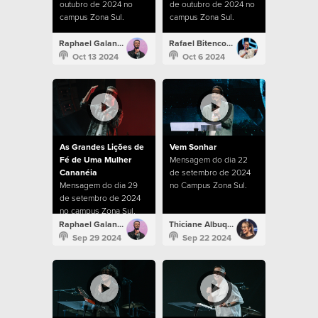
outubro de 2024 no
de outubro de 2024 no
campus Zona Sul.
campus Zona Sul.
Raphael Galante
Rafael Bitencourt
Oct 13 2024
Oct 6 2024
As Grandes Lições de
Vem Sonhar
Fé de Uma Mulher
Mensagem do dia 22
Cananéia
de setembro de 2024
Mensagem do dia 29
no Campus Zona Sul.
de setembro de 2024
no campus Zona Sul.
Raphael Galante
Thiciane Albuquerque
Sep 29 2024
Sep 22 2024