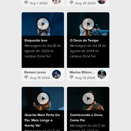
Sep 1 2024
Aug 25 2024
Enquanto Isso
O Deus do Tempo
Mensagem do dia 18 de
Mensagem do dia 18 de
agosto de 2024 no
agosto de 2024 no
campus Zona Sul.
campus Zona Sul.
Ramon Lessa
Marina Bitencourt
Aug 18 2024
Aug 18 2024
Quanto Mais Perto Do
Conhecendo a Deus
Pai, Mais Longe a
Como Pai
Gente Vai
Mensagem do dia 11 de
Mensagem do dia 11 de
agosto de 2024 no