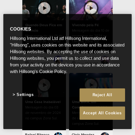
Quando Deus Fica em
Vivendo pela Fé
COOKIES
Silêncio
Mensagem do dia 10 de
Mensagem do dia 01 de
novembro de 2024 no
Hillsong International Ltd atf Hillsong International,
dezembro de 2024 no
campus Zona Sul.
"Hillsong", uses cookies on this website and its associated
campus Zona Sul.
Hillsong websites. By accepting the use of cookies on
Lucy Mendez
Raphael Galante
Hillsong websites, you permit us to collect and use data
Dec 1 2024
Nov 10 2024
from your activity on the devices you use in accordance
with Hillsong's Cookie Policy.
Settings
Reject All
Uma Casa Inabalável
Uma Boca, um
Mensagem do dia 03
Coração, uma História
de novembro de 2024
Mensagem do dia 27
Accept All Cookies
no campus Zona Sul.
de outubro de 2024 no
campus Zona Sul.
Rafael Bitencourt
Chris Mendez