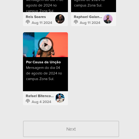
agosto de 2024 no
campus Zona Sul.
campus Zona Sul.
Reis Soares
Raphael Galante
Aug 11 2024
Aug 11 2024
Por Causa da Unção
Mensagem do dia 04
de agosto de 2024 no
campus Zona Sul.
Rafael Bitencourt
Aug 4 2024
Next