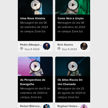
Uma Nova História
Como Vem a Unção
Mensagem do dia 08
Mensagem do dia 08
de setembro de 2024
de setembro de 2024
no campus Zona Sul.
no campus Zona Sul.
Pedro Albuquerque
Reis Soares
Sep 8 2024
Sep 8 2024
As Perspectivas do
Os Altos Riscos De
Evangelho
Um Chamado
Mensagem do dia 01 de
Mensagem do dia 25
setembro de 2024 no
de agosto de 2024 no
campus Zona Sul.
campus Zona Sul.
Rafael Bitencourt
Raphael Galante