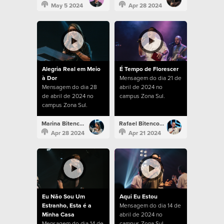
May 5 2024
Apr 28 2024
Alegria Real em Meio
É Tempo de Florescer
à Dor
Mensagem do dia 21 de
Mensagem do dia 28
abril de 2024 no
de abril de 2024 no
campus Zona Sul.
campus Zona Sul.
Marina Bitencourt
Rafael Bitencourt
Apr 28 2024
Apr 21 2024
Eu Não Sou Um
Aqui Eu Estou
Estranho, Esta é a
Mensagem do dia 14 de
Minha Casa
abril de 2024 no
Mensagem do dia 14 de
campus Zona Sul.