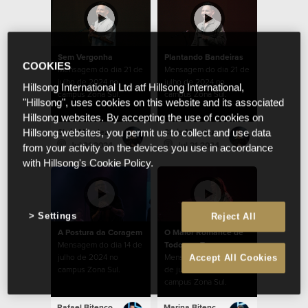
Sem Vergonha
Plantando Bandeiras
COOKIES
Mensagem do dia 21 de
Mensagem do dia 21 de
julho de 2024 no
julho de 2024 no
Hillsong International Ltd atf Hillsong International,
campus Zona Sul.
campus Zona Sul.
"Hillsong", uses cookies on this website and its associated
Hillsong websites. By accepting the use of cookies on
Chris Mendez
Chris Mendez
Hillsong websites, you permit us to collect and use data
Jul 21 2024
Jul 21 2024
from your activity on the devices you use in accordance
with Hillsong's Cookie Policy.
Settings
Reject All
A Postura da Coragem
O Maior Romance de
Mensagem do dia 14 de
Todos os Tempos
julho de 2024 no
Mensagem do dia 07
Accept All Cookies
campus Zona Sul.
de julho de 2024 no
campus Zona Sul.
Rafael Bitencourt
Marina Bitencourt