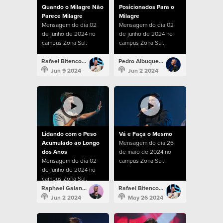
Quando o Milagre Não
Posicionados Para o
Parece Milagre
Milagre
Mensagem do dia 02
Mensagem do dia 02
de junho de 2024 no
de junho de 2024 no
campus Zona Sul.
campus Zona Sul.
Rafael Bitencourt
Pedro Albuquerque
Jun 9 2024
Jun 2 2024
Lidando com o Peso
Vá e Faça o Mesmo
Acumulado ao Longo
Mensagem do dia 26
dos Anos
de maio de 2024 no
Mensagem do dia 02
campus Zona Sul.
de junho de 2024 no
campus Zona Sul.
Raphael Galante
Rafael Bitencourt
Jun 2 2024
May 26 2024