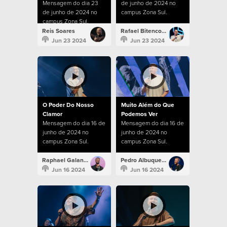
Mensagem do dia 23
de junho de 2024 no
de junho de 2024 no
campus Zona Sul.
campus Zona Sul.
Reis Soares
Rafael Bitencourt
Jun 23 2024
Jun 23 2024
O Poder Do Nosso
Muito Além do Que
Clamor
Podemos Ver
Mensagem do dia 16 de
Mensagem do dia 16 de
junho de 2024 no
junho de 2024 no
campus Zona Sul.
campus Zona Sul.
Raphael Galante
Pedro Albuquerque
Jun 16 2024
Jun 16 2024