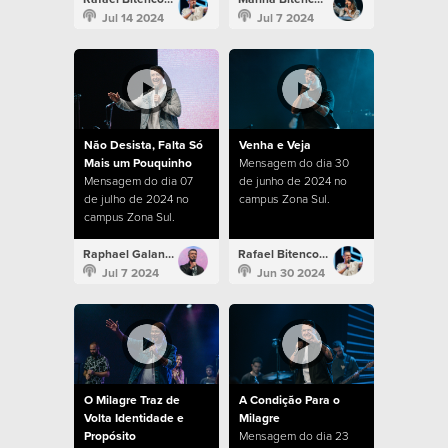
Jul 14 2024
Jul 7 2024
Não Desista, Falta Só
Venha e Veja
Mais um Pouquinho
Mensagem do dia 30
Mensagem do dia 07
de junho de 2024 no
de julho de 2024 no
campus Zona Sul.
campus Zona Sul.
Raphael Galante
Rafael Bitencourt
Jul 7 2024
Jun 30 2024
O Milagre Traz de
A Condição Para o
Volta Identidade e
Milagre
Propósito
Mensagem do dia 23