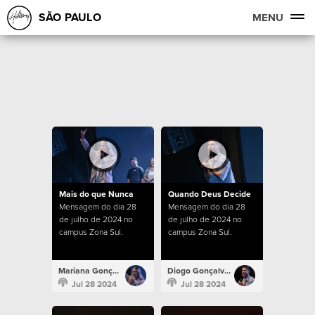
SÃO PAULO
MENU
Mais do que Nunca
Quando Deus Decide
Mensagem do dia 28
Mensagem do dia 28
de julho de 2024 no
de julho de 2024 no
campus Zona Sul.
campus Zona Sul.
Mariana Gonçalves
Diogo Gonçalves
Jul 28 2024
Jul 28 2024