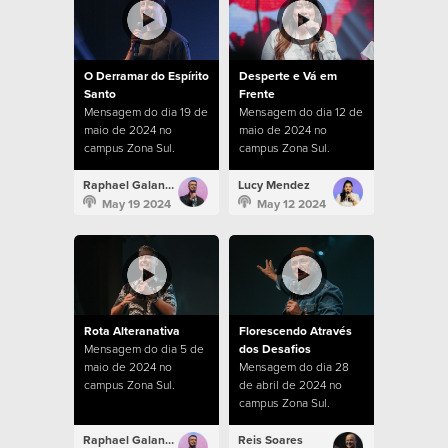
O Derramar do Espírito
Desperte e Vá em
Santo
Frente
Mensagem do dia 19 de
Mensagem do dia 12 de
maio de 2024 no
maio de 2024 no
campus Zona Sul.
campus Zona Sul.
Raphael Galante
Lucy Mendez
May 19 2024
May 12 2024
Rota Alteranativa
Florescendo Através
Mensagem do dia 5 de
dos Desafios
maio de 2024 no
Mensagem do dia 28
campus Zona Sul.
de abril de 2024 no
campus Zona Sul.
Raphael Galante
Reis Soares