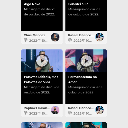
Algo Novo
Guardei a Fé
Mensagem do dia 23
Mensagem do dia 23
de outubro de 2022.
de outubro de 2022.
Chris Mendez
Rafael Bitencourt
2022年 10月 23日
2022年 10月 23日
Palavras Difíceis, mas
Permanecendo no
Palavras de Vida
Amor
Mensagem do dia 16 de
Mensagem do dia 9 de
outubro de 2022.
outubro de 2022
Raphael Galante
Rafael Bitencourt
2022年 10月 16日
2022年 10月 9日