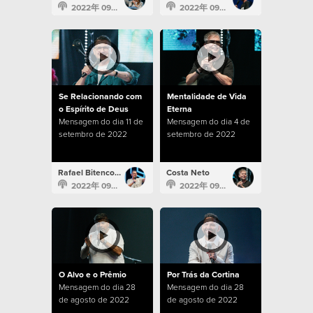
2022年 09月 25日
2022年 09月 18日
Se Relacionando com
Mentalidade de Vida
o Espírito de Deus
Eterna
Mensagem do dia 11 de
Mensagem do dia 4 de
setembro de 2022
setembro de 2022
Rafael Bitencourt
Costa Neto
2022年 09月 11日
2022年 09月 4日
O Alvo e o Prêmio
Por Trás da Cortina
Mensagem do dia 28
Mensagem do dia 28
de agosto de 2022
de agosto de 2022