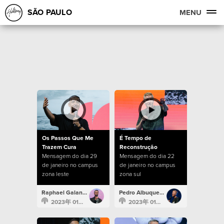
SÃO PAULO
MENU
Os Passos Que Me
É Tempo de
Trazem Cura
Reconstrução
Mensagem do dia 29
Mensagem do dia 22
de janeiro no campus
de janeiro no campus
zona leste
zona sul
Raphael Galante
Pedro Albuquerque
2023年 01月 29日
2023年 01月 22日