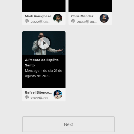
Mark Varughese
Chris Mendez
2022年 08月 28日
2022年 08月 28日
A Pessoa do Espírito
Santo
Mensagem do dia 21 de
agosto de 2022
Rafael Bitencourt
2022年 08月 21日
Next