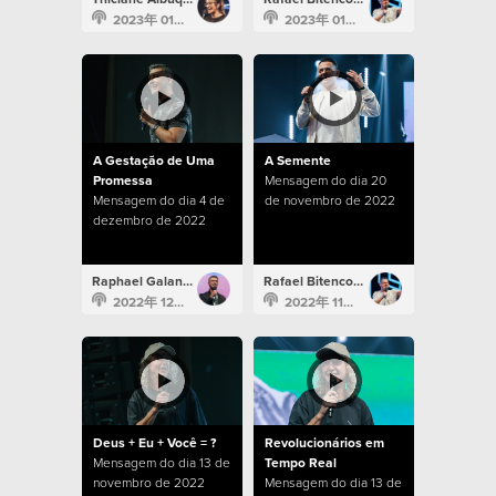
2023年 01月 15日
2023年 01月 8日
A Gestação de Uma
A Semente
Promessa
Mensagem do dia 20
Mensagem do dia 4 de
de novembro de 2022
dezembro de 2022
Raphael Galante
Rafael Bitencourt
2022年 12月 4日
2022年 11月 20日
Deus + Eu + Você = ?
Revolucionários em
Mensagem do dia 13 de
Tempo Real
novembro de 2022
Mensagem do dia 13 de