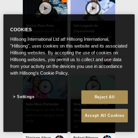
Venha Para Fora
Um Legado de
COOKIES
Mensagem do dia 22
Crescimento
de janeiro no campus
Mensagem do dia 15 de
Hillsong International Ltd atf Hillsong International,
Zona Leste
janeiro no campus zona
"Hillsong", uses cookies on this website and its associated
sul
Hillsong websites. By accepting the use of cookies on
Rafael Bitencourt
Raphael Galante
Hillsong websites, you permit us to collect and use data
2023年 01月 22日
2023年 01月 15日
from your activity on the devices you use in accordance
with Hillsong's Cookie Policy.
Settings
Reject All
Indo Mais Profundo
Vivendo Debaixo da
Mensagem do dia 15 de
Unção
janeiro no campus zona
Mensagem do dia 8 de
Accept All Cookies
leste
janeiro no campus zona
sul
Thiciane Albuquerque
Rafael Bitencourt