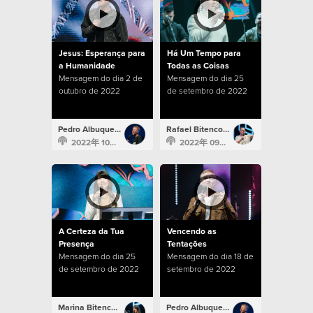
Jesus: Esperança para
Há Um Tempo para
a Humanidade
Todas as Coisas
Mensagem do dia 2 de
Mensagem do dia 25
outubro de 2022
de setembro de 2022
Pedro Albuquerque
Rafael Bitencourt
2022年 10月 2日
2022年 09月 25日
A Certeza da Tua
Vencendo as
Presença
Tentações
Mensagem do dia 25
Mensagem do dia 18 de
de setembro de 2022
setembro de 2022
Marina Bitencourt
Pedro Albuquerque