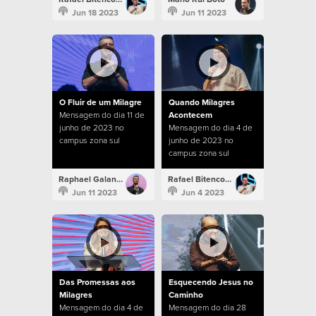
Jun 18 2023
Jun 11 2023
O Fluir de um Milagre
Quando Milagres
Mensagem do dia 11 de
Acontecem
junho de 2023 no
Mensagem do dia 4 de
campus zona sul
junho de 2023 no
campus zona sul
Raphael Galante
Rafael Bitencourt
Jun 11 2023
Jun 4 2023
Das Promessas aos
Esquecendo Jesus no
Milagres
Caminho
Mensagem do dia 4 de
Mensagem do dia 28