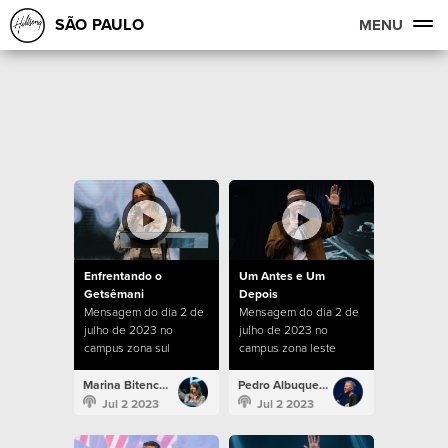
SÃO PAULO
MENU
Enfrentando o
Um Antes e Um
Getsêmani
Depois
Mensagem do dia 2 de
Mensagem do dia 2 de
julho de 2023 no
julho de 2023 no
campus zona sul
campus zona leste
Marina Bitencourt
Pedro Albuquerque
Jul 2 2023
Jul 2 2023