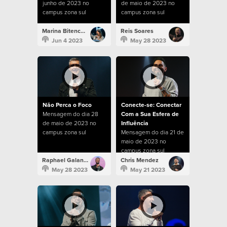
junho de 2023 no
de maio de 2023 no
campus zona sul
campus zona sul
Marina Bitencourt
Reis Soares
Jun 4 2023
May 28 2023
Não Perca o Foco
Conecte-se: Conectar
Mensagem do dia 28
Com a Sua Esfera de
de maio de 2023 no
Influência
campus zona sul
Mensagem do dia 21 de
maio de 2023 no
campus zona sul
Raphael Galante
Chris Mendez
May 28 2023
May 21 2023