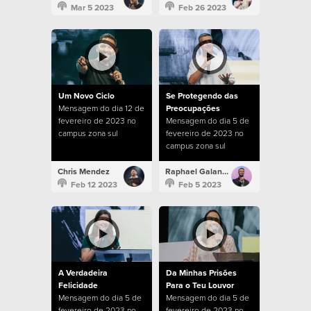
Mar 5 2023
Feb 26 2023
Um Novo Ciclo
Se Protegendo das
Mensagem do dia 12 de
Preocupações
fevereiro de 2023 no
Mensagem do dia 5 de
campus zona sul
fevereiro de 2023 no
campus zona sul
Chris Mendez
Raphael Galante
Feb 12 2023
Feb 5 2023
A Verdadeira
Da Minhas Prisões
Felicidade
Para o Teu Louvor
Mensagem do dia 5 de
Mensagem do dia 5 de
fevereiro de 2023 no
fevereiro de 2023 no