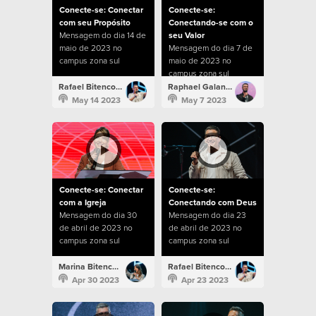
Conecte-se: Conectar
Conecte-se:
com seu Propósito
Conectando-se com o
Mensagem do dia 14 de
seu Valor
maio de 2023 no
Mensagem do dia 7 de
campus zona sul
maio de 2023 no
campus zona sul
Rafael Bitencourt
Raphael Galante
May 14 2023
May 7 2023
Conecte-se: Conectar
Conecte-se:
com a Igreja
Conectando com Deus
Mensagem do dia 30
Mensagem do dia 23
de abril de 2023 no
de abril de 2023 no
campus zona sul
campus zona sul
Marina Bitencourt
Rafael Bitencourt
Apr 30 2023
Apr 23 2023