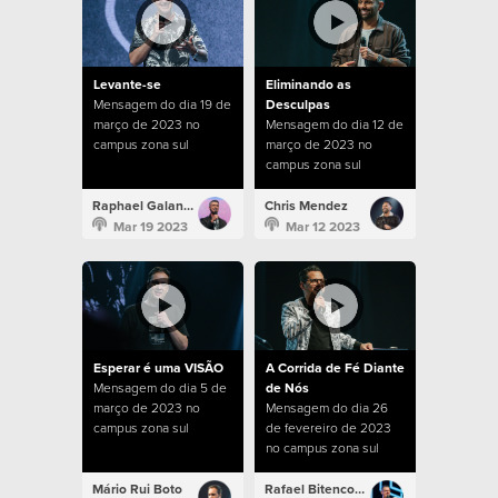
Levante-se
Eliminando as
Mensagem do dia 19 de
Desculpas
março de 2023 no
Mensagem do dia 12 de
campus zona sul
março de 2023 no
campus zona sul
Raphael Galante
Chris Mendez
Mar 19 2023
Mar 12 2023
Esperar é uma VISÃO
A Corrida de Fé Diante
Mensagem do dia 5 de
de Nós
março de 2023 no
Mensagem do dia 26
campus zona sul
de fevereiro de 2023
no campus zona sul
Mário Rui Boto
Rafael Bitencourt