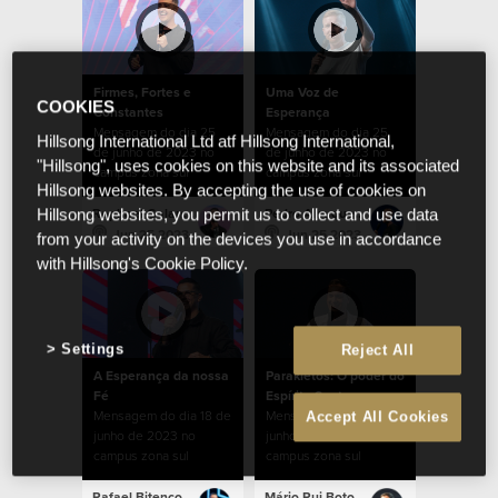
Firmes, Fortes e
Uma Voz de
COOKIES
Constantes
Esperança
Mensagem do dia 25
Mensagem do dia 25
Hillsong International Ltd atf Hillsong International,
de junho de 2023 no
de junho de 2023 no
"Hillsong", uses cookies on this website and its associated
campus zona sul
campus zona sul
Hillsong websites. By accepting the use of cookies on
Raphael Galante
Pedro Albuquerque
Hillsong websites, you permit us to collect and use data
Jun 25 2023
Jun 25 2023
from your activity on the devices you use in accordance
with Hillsong's Cookie Policy.
Settings
Reject All
A Esperança da nossa
Parakletos: O poder do
Fé
Espírito Santo
Mensagem do dia 18 de
Mensagem do dia 11 de
Accept All Cookies
junho de 2023 no
junho de 2023 no
campus zona sul
campus zona sul
Rafael Bitencourt
Mário Rui Boto