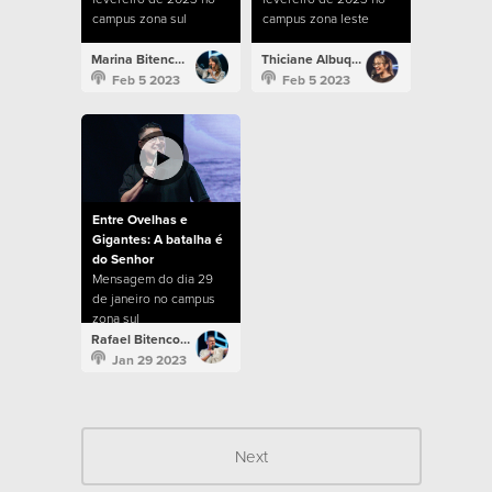
campus zona sul
campus zona leste
Marina Bitencourt
Thiciane Albuquerque
Feb 5 2023
Feb 5 2023
Entre Ovelhas e
Gigantes: A batalha é
do Senhor
Mensagem do dia 29
de janeiro no campus
zona sul
Rafael Bitencourt
Jan 29 2023
Next