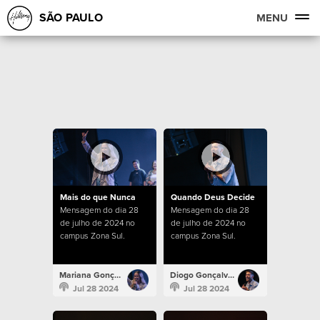
SÃO PAULO
MENU
Mais do que Nunca
Quando Deus Decide
Mensagem do dia 28
Mensagem do dia 28
de julho de 2024 no
de julho de 2024 no
campus Zona Sul.
campus Zona Sul.
Mariana Gonçalves
Diogo Gonçalves
Jul 28 2024
Jul 28 2024