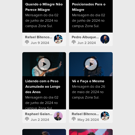
Quando o Milagre Não
Posicionados Para o
Parece Milagre
Milagre
Mensagem do dia 02
Mensagem do dia 02
de junho de 2024 no
de junho de 2024 no
campus Zona Sul.
campus Zona Sul.
Rafael Bitencourt
Pedro Albuquerque
Jun 9 2024
Jun 2 2024
Lidando com o Peso
Vá e Faça o Mesmo
Acumulado ao Longo
Mensagem do dia 26
dos Anos
de maio de 2024 no
Mensagem do dia 02
campus Zona Sul.
de junho de 2024 no
campus Zona Sul.
Raphael Galante
Rafael Bitencourt
Jun 2 2024
May 26 2024