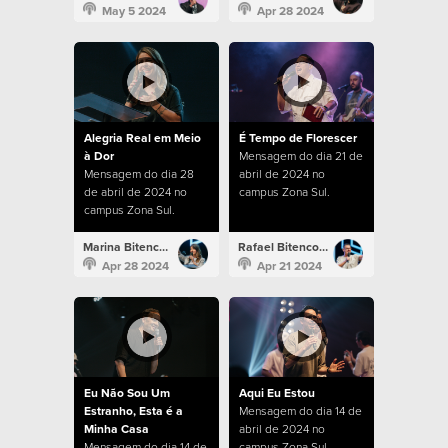
May 5 2024
Apr 28 2024
Alegria Real em Meio
É Tempo de Florescer
à Dor
Mensagem do dia 21 de
Mensagem do dia 28
abril de 2024 no
de abril de 2024 no
campus Zona Sul.
campus Zona Sul.
Marina Bitencourt
Rafael Bitencourt
Apr 28 2024
Apr 21 2024
Eu Não Sou Um
Aqui Eu Estou
Estranho, Esta é a
Mensagem do dia 14 de
Minha Casa
abril de 2024 no
Mensagem do dia 14 de
campus Zona Sul.