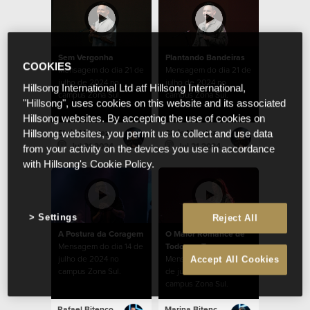
Sem Vergonha
Plantando Bandeiras
COOKIES
Mensagem do dia 21 de
Mensagem do dia 21 de
julho de 2024 no
julho de 2024 no
Hillsong International Ltd atf Hillsong International,
campus Zona Sul.
campus Zona Sul.
"Hillsong", uses cookies on this website and its associated
Hillsong websites. By accepting the use of cookies on
Chris Mendez
Chris Mendez
Hillsong websites, you permit us to collect and use data
Jul 21 2024
Jul 21 2024
from your activity on the devices you use in accordance
with Hillsong's Cookie Policy.
Settings
Reject All
A Postura da Coragem
O Maior Romance de
Mensagem do dia 14 de
Todos os Tempos
julho de 2024 no
Mensagem do dia 07
Accept All Cookies
campus Zona Sul.
de julho de 2024 no
campus Zona Sul.
Rafael Bitencourt
Marina Bitencourt