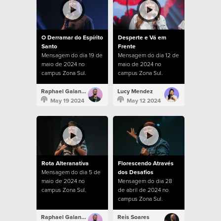
O Derramar do Espírito
Desperte e Vá em
Santo
Frente
Mensagem do dia 19 de
Mensagem do dia 12 de
maio de 2024 no
maio de 2024 no
campus Zona Sul.
campus Zona Sul.
Raphael Galante
Lucy Mendez
May 19 2024
May 12 2024
Rota Alteranativa
Florescendo Através
Mensagem do dia 5 de
dos Desafios
maio de 2024 no
Mensagem do dia 28
campus Zona Sul.
de abril de 2024 no
campus Zona Sul.
Raphael Galante
Reis Soares