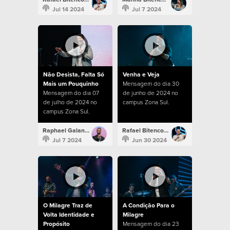
Jul 14 2024
Jul 7 2024
Não Desista, Falta Só
Venha e Veja
Mais um Pouquinho
Mensagem do dia 30
Mensagem do dia 07
de junho de 2024 no
de julho de 2024 no
campus Zona Sul.
campus Zona Sul.
Raphael Galante
Rafael Bitencourt
Jul 7 2024
Jun 30 2024
O Milagre Traz de
A Condição Para o
Volta Identidade e
Milagre
Propósito
Mensagem do dia 23