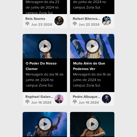
Mensagem do dia 23
de junho de 2024 no
de junho de 2024 no
campus Zona Sul.
campus Zona Sul.
Reis Soares
Rafael Bitencourt
Jun 23 2024
Jun 23 2024
O Poder Do Nosso
Muito Além do Que
Clamor
Podemos Ver
Mensagem do dia 16 de
Mensagem do dia 16 de
junho de 2024 no
junho de 2024 no
campus Zona Sul.
campus Zona Sul.
Raphael Galante
Pedro Albuquerque
Jun 16 2024
Jun 16 2024