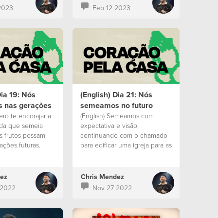
2023
Feb 12 2023
Dia 19: Nós
(English) Dia 21: Nós
 nas gerações
semeamos no futuro
ero te encorajar a
(English) Semeamos com
ida que semeia
expectativa e visão,
s frutos possam
continuando com o chamado
ações futuras.
para edificar uma igreja para as
gerações futuras.
ez
Chris Mendez
 2022
Nov 27 2022