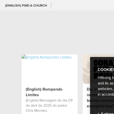
(ENGLISH) FIND A CHURCH
COOKIE
Hillsong I
and its a
(English) Rompendo
Día 21: ¿Quién 
websites,
Limites
necesita escuc
in accord
buenas nuevas
(English) Mensagem do dia 09
de abril de 2025 do pastor
evangelio hoy?
Chris Mendez.
Setting