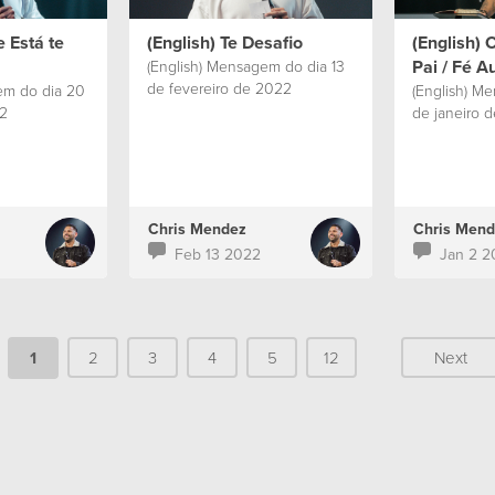
e Está te
(English) Te Desafio
(English) 
Pai / Fé A
(English) Mensagem do dia 13
de fevereiro de 2022
em do dia 20
(English) M
2
de janeiro 
Chris Mendez
Chris Mend
Feb 13 2022
Jan 2 2
1
2
3
4
5
12
Next