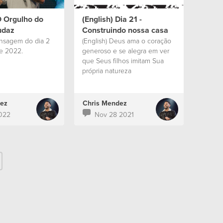
O Orgulho do
(English) Dia 21 -
udaz
Construindo nossa casa
ensagem do dia 2
(English) Deus ama o coração
de 2022.
generoso e se alegra em ver
que Seus filhos imitam Sua
própria natureza
ez
Chris Mendez
022
Nov 28 2021