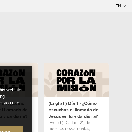
this website
ong
Día 1: ¿Cómo
(English) Día 1 - ¿Cómo
ces you use
el llamado de
escuchas el llamado de
u vida diaria?
Jesús en tu vida diaria?
(English) Día 1 de 21, de
nuestros devocionales,