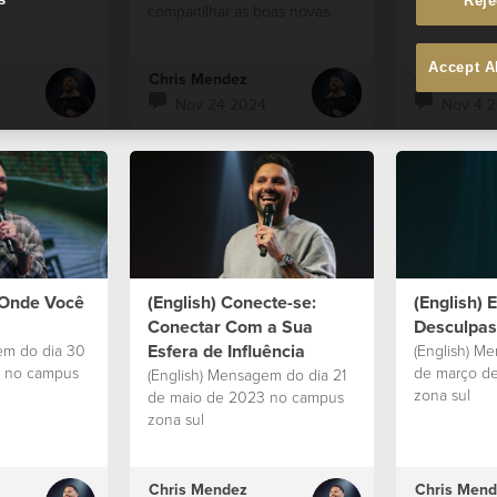
Reje
compartilhar as boas novas.
Accept A
Chris Mendez
Chris Mend
Nov 24 2024
Nov 4 
 Onde Você
(English) Conecte-se:
(English) 
Conectar Com a Sua
Desculpas
Esfera de Influência
em do dia 30
(English) M
3 no campus
de março d
(English) Mensagem do dia 21
zona sul
de maio de 2023 no campus
zona sul
Chris Mendez
Chris Mend