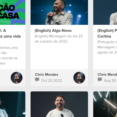
 al sembrar,
frutos puedan alcanzar a
sa semilla
generaciones futuras”.
n impactadas
ende para la
re”.
2: A
(English) Algo Novo
(English) 
z uma vida
Cortina
(English) Mensagem do dia 23
de outubro de 2022.
(Português d
Mensagem d
o temos uma
agosto de 
, não
o mundo se
ior.
Chris Mendez
Chris Mend
Oct 23 2022
Aug 28