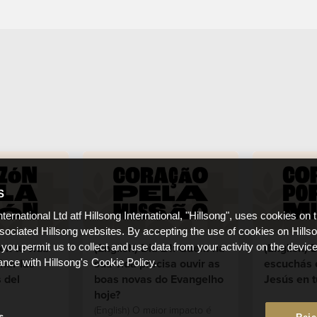
S
nternational Ltd atf Hillsong International, "Hillsong", uses cookies on 
ssociated Hillsong websites. By accepting the use of cookies on Hills
en tu vida
(English) Dia 21: Quem na
(English) 
 you permit us to collect and use data from your activity on the devi
har las
sua vida precisa ouvir as
escuchás 
ance with Hillsong's Cookie Policy.
 del
boas novas do Evangelho
Jesús en t
hoje?
(English) O maior impacto é
s