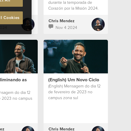
ct All
durante la temporada de
Corazón por la Misión 2024.
ll Cookies
ez
Chris Mendez
2024
Nov 4 2024
Eliminando as
(English) Um Novo Ciclo
(English) Mensagem do dia 12
de fevereiro de 2023 no
ensagem do dia 12
campus zona sul
e 2023 no campus
ez
Chris Mendez