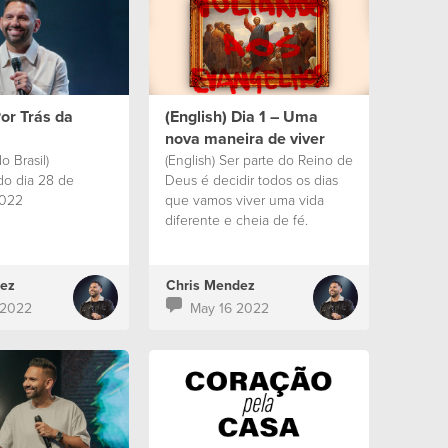
Por Trás da
(English) Dia 1 – Uma
nova maneira de viver
o Brasil)
(English) Ser parte do Reino de
o dia 28 de
Deus é decidir todos os dias
2022
que vamos viver uma vida
diferente e cheia de fé.
ez
Chris Mendez
 2022
May 16 2022