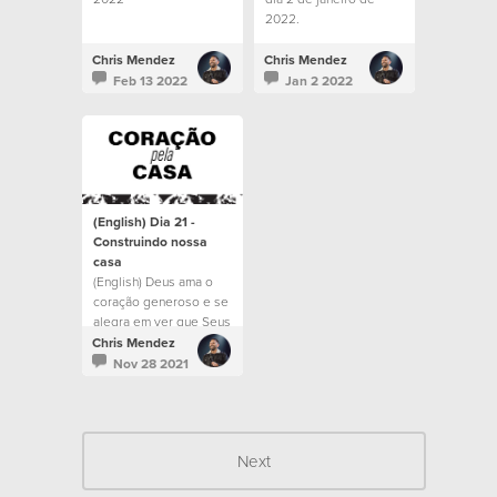
2022.
Chris Mendez
Chris Mendez
Feb 13 2022
Jan 2 2022
(English) Dia 21 -
Construindo nossa
casa
(English) Deus ama o
coração generoso e se
alegra em ver que Seus
filhos imitam Sua
Chris Mendez
própria natureza
Nov 28 2021
Next