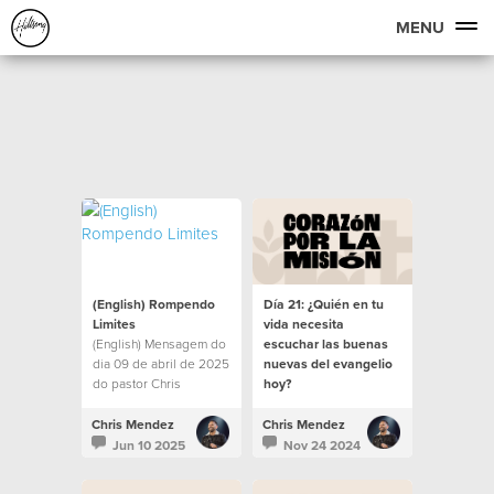
MENU
(English) Rompendo
Día 21: ¿Quién en tu
Limites
vida necesita
(English) Mensagem do
escuchar las buenas
dia 09 de abril de 2025
nuevas del evangelio
do pastor Chris
hoy?
Mendez.
Chris Mendez
Chris Mendez
Jun 10 2025
Nov 24 2024