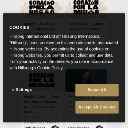
(English) Dia 21: Quem
(English) Día 1: ¿Cómo
COOKIES
na sua vida precisa
escuchás el llamado
ouvir as boas novas
de Jesús en tu vida
Hillsong International Ltd atf Hillsong International,
do Evangelho hoje?
diaria?
"Hillsong", uses cookies on this website and its associated
(English) O maior
Hillsong websites. By accepting the use of cookies on
impacto é compartilhar
as boas novas.
Chris Mendez
Chris Mendez
Hillsong websites, you permit us to collect and use data
Nov 24 2024
Nov 4 2024
from your activity on the devices you use in accordance
with Hillsong's Cookie Policy.
Settings
Reject All
(English) Día 1 - ¿Cómo
(English) Não Te
escuchas el llamado
Rendas
de Jesús en tu vida
(English) Mensagem do
Accept All Cookies
diaria?
dia 27 de agosto de
(English) Día 1 de 21, de
2023 no campus zona
nuestros devocionales,
sul
durante la temporada
Chris Mendez
Chris Mendez