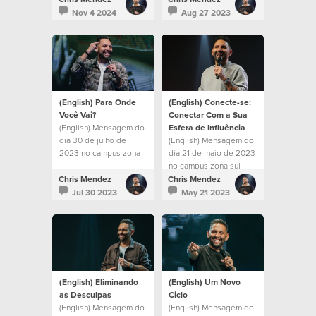
de Corazón por la
Nov 4 2024
Aug 27 2023
Misión 2024.
(English) Para Onde
(English) Conecte-se:
Você Vai?
Conectar Com a Sua
(English) Mensagem do
Esfera de Influência
dia 30 de julho de
(English) Mensagem do
2023 no campus zona
dia 21 de maio de 2023
sul
no campus zona sul
Chris Mendez
Chris Mendez
Jul 30 2023
May 21 2023
(English) Eliminando
(English) Um Novo
as Desculpas
Ciclo
(English) Mensagem do
(English) Mensagem do