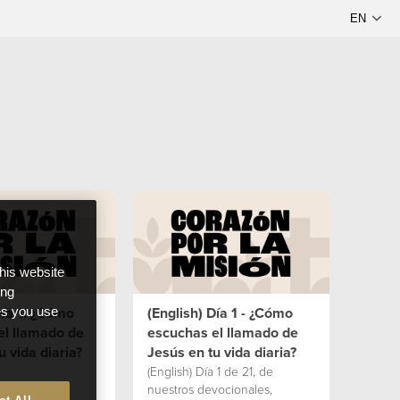
this website
ong
Día 1: ¿Cómo
(English) Día 1 - ¿Cómo
ces you use
el llamado de
escuchas el llamado de
u vida diaria?
Jesús en tu vida diaria?
(English) Día 1 de 21, de
nuestros devocionales,