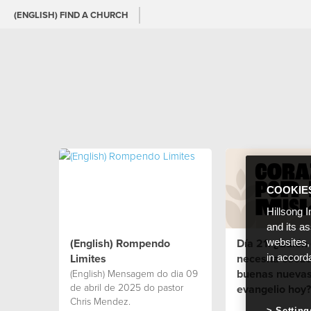
(ENGLISH) FIND A CHURCH
COOKIE
Hillsong I
and its a
(English) Rompendo
Día 21: ¿Quién 
websites,
Limites
necesita escuc
in accord
buenas nuevas
(English) Mensagem do dia 09
de abril de 2025 do pastor
evangelio hoy?
Chris Mendez.
Setting