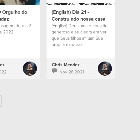
O Orgulho do
(English) Dia 21 -
udaz
Construindo nossa casa
ensagem do dia 2
(English) Deus ama o coração
de 2022.
generoso e se alegra em ver
que Seus filhos imitam Sua
própria natureza
ez
Chris Mendez
022
Nov 28 2021