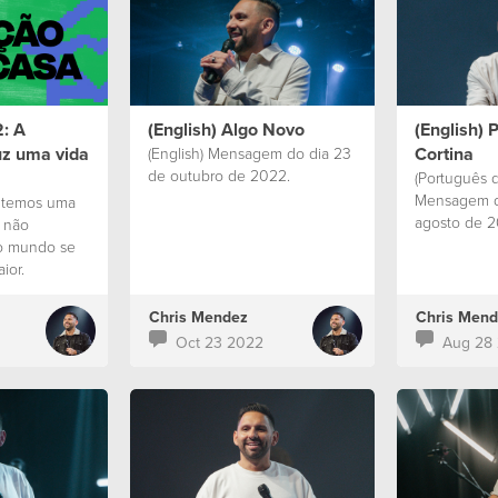
 al sembrar,
frutos puedan alcanzar a
sa semilla
generaciones futuras”.
n impactadas
ende para la
re”.
2: A
(English) Algo Novo
(English) 
z uma vida
Cortina
(English) Mensagem do dia 23
de outubro de 2022.
(Português d
Mensagem d
o temos uma
agosto de 
, não
o mundo se
ior.
Chris Mendez
Chris Mend
Oct 23 2022
Aug 28