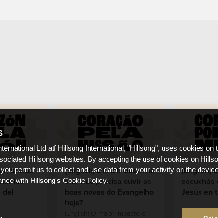
S
nternational Ltd atf Hillsong International, "Hillsong", uses cookies on 
ssociated Hillsong websites. By accepting the use of cookies on Hills
en tu vida
(English) Dia 21: Quem na
(English) 
 you permit us to collect and use data from your activity on the devi
har las
sua vida precisa ouvir as
escuchás 
ance with Hillsong's Cookie Policy.
 del
boas novas do Evangelho
Jesús en t
hoje?
(English) O maior impacto é
s