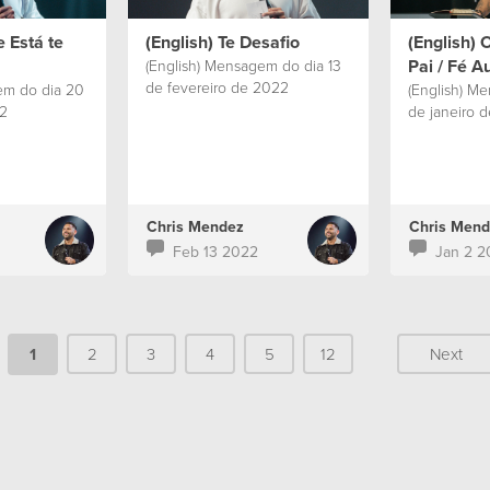
e Está te
(English) Te Desafio
(English) 
Pai / Fé A
(English) Mensagem do dia 13
de fevereiro de 2022
em do dia 20
(English) M
2
de janeiro 
Chris Mendez
Chris Mend
Feb 13 2022
Jan 2 2
1
2
3
4
5
12
Next