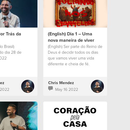
Por Trás da
(English) Dia 1 – Uma
nova maneira de viver
o Brasil)
(English) Ser parte do Reino de
o dia 28 de
Deus é decidir todos os dias
2022
que vamos viver uma vida
diferente e cheia de fé.
ez
Chris Mendez
 2022
May 16 2022