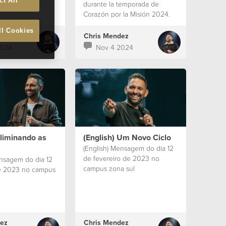
ct All
durante la temporada de
Corazón por la Misión 2024.
ll Cookies
ez
Chris Mendez
2024
Nov 4 2024
Eliminando as
(English) Um Novo Ciclo
(English) Mensagem do dia 12
de fevereiro de 2023 no
ensagem do dia 12
campus zona sul
e 2023 no campus
ez
Chris Mendez