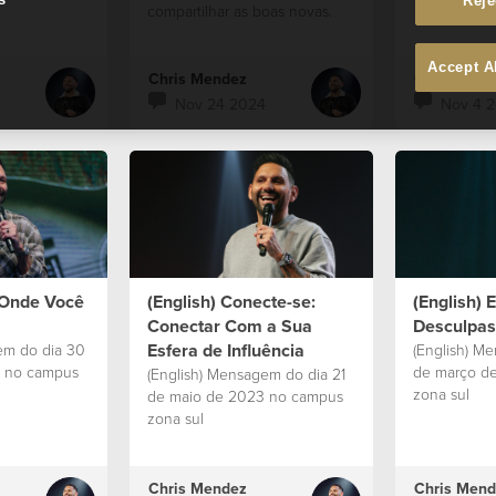
Reje
compartilhar as boas novas.
Accept A
Chris Mendez
Chris Mend
Nov 24 2024
Nov 4 
 Onde Você
(English) Conecte-se:
(English) 
Conectar Com a Sua
Desculpas
Esfera de Influência
em do dia 30
(English) M
3 no campus
de março d
(English) Mensagem do dia 21
zona sul
de maio de 2023 no campus
zona sul
Chris Mendez
Chris Mend