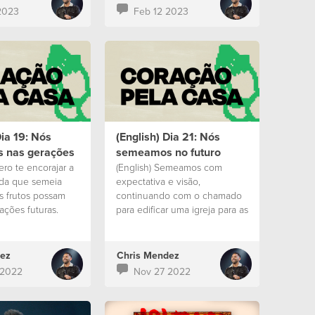
2023
Feb 12 2023
Dia 19: Nós
(English) Dia 21: Nós
 nas gerações
semeamos no futuro
ero te encorajar a
(English) Semeamos com
ida que semeia
expectativa e visão,
s frutos possam
continuando com o chamado
ações futuras.
para edificar uma igreja para as
gerações futuras.
ez
Chris Mendez
 2022
Nov 27 2022