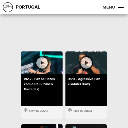
PORTUGAL
MENU
#612 - Faz as Pazes
#611 - Agressiva Paz
com o Céu (Rúben
(Gabriel Diaz)
Barradas)
Oct 16 2023
Oct 16 2023