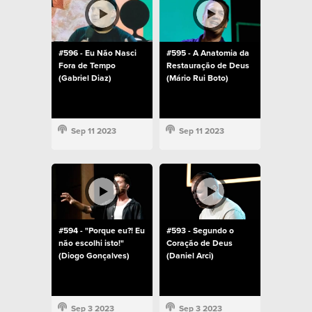
#596 - Eu Não Nasci
#595 - A Anatomia da
Fora de Tempo
Restauração de Deus
(Gabriel Diaz)
(Mário Rui Boto)
Sep 11 2023
Sep 11 2023
#594 - "Porque eu?! Eu
#593 - Segundo o
não escolhi isto!"
Coração de Deus
(Diogo Gonçalves)
(Daniel Arci)
Sep 3 2023
Sep 3 2023