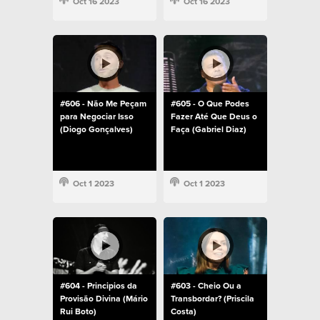
Oct 16 2023
Oct 16 2023
#606 - Não Me Peçam
#605 - O Que Podes
para Negociar Isso
Fazer Até Que Deus o
(Diogo Gonçalves)
Faça (Gabriel Diaz)
Oct 1 2023
Oct 1 2023
#604 - Principios da
#603 - Cheio Ou a
Provisão Divina (Mário
Transbordar? (Priscila
Rui Boto)
Costa)