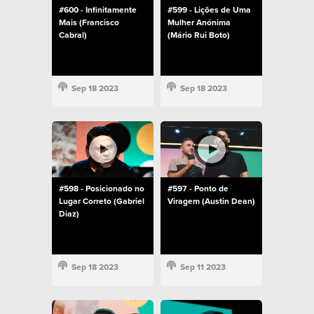
#600 - Infinitamente
#599 - Lições de Uma
Mais (Francisco
Mulher Anónima
Cabral)
(Mário Rui Boto)
Sep 18 2023
Sep 18 2023
#598 - Posicionado no
#597 - Ponto de
Lugar Correto (Gabriel
Viragem (Austin Dean)
Diaz)
Sep 18 2023
Sep 11 2023