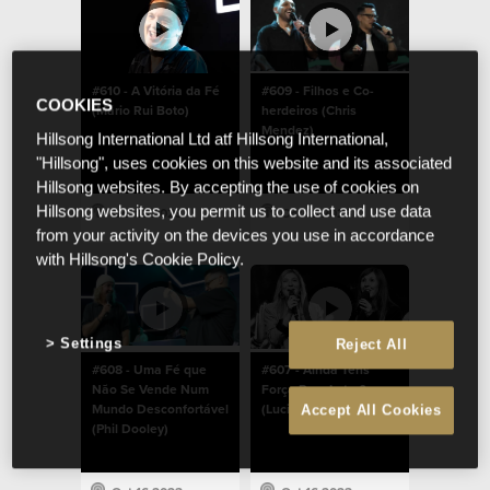
#610 - A Vitória da Fé
#609 - Filhos e Co-
COOKIES
(Mário Rui Boto)
herdeiros (Chris
Mendez)
Hillsong International Ltd atf Hillsong International,
"Hillsong", uses cookies on this website and its associated
Hillsong websites. By accepting the use of cookies on
Hillsong websites, you permit us to collect and use data
Oct 16 2023
Oct 16 2023
from your activity on the devices you use in accordance
with Hillsong's Cookie Policy.
Settings
Reject All
#608 - Uma Fé que
#607 - Ainda Tens
Não Se Vende Num
Força Para Lutar?
Mundo Desconfortável
(Lucinda Dooley)
Accept All Cookies
(Phil Dooley)