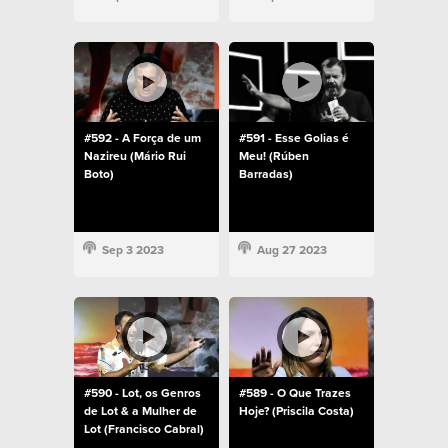
#592 - A Força de um
#591 - Esse Golias é
Nazireu (Mário Rui
Meu! (Rúben
Boto)
Barradas)
Sep 3 2023
Aug 27 2023
#590 - Lot, os Genros
#589 - O Que Trazes
de Lot & a Mulher de
Hoje? (Priscila Costa)
Lot (Francisco Cabral)