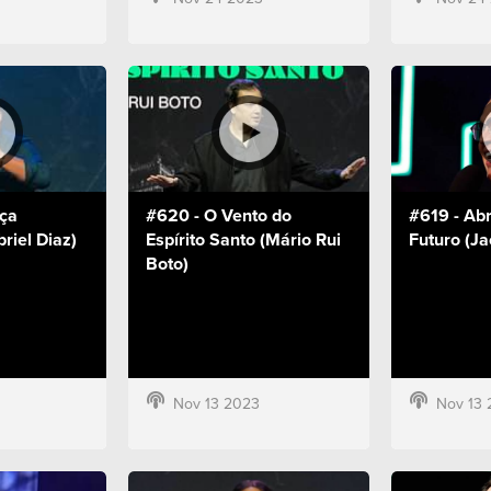
nça
#620 - O Vento do
#619 - Ab
riel Diaz)
Espírito Santo (Mário Rui
Futuro (Ja
Boto)
Nov 13 2023
Nov 13 