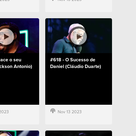
race o seu
#618 - O Sucesso de
ckson Antonio)
Daniel (Cláudio Duarte)
2023
Nov 13 2023