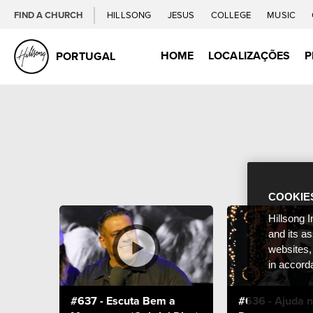
FIND A CHURCH
HILLSONG
JESUS
COLLEGE
MUSIC
HOME
LOCALIZAÇÕES
P
PORTUGAL
COOKIE
Hillsong I
and its a
websites,
in accord
#637 - Escuta Bem a
#636 - Ajuda n