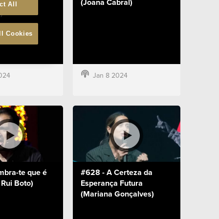
(Diogo
(Joana Cabral)
ct All
)
ll Cookies
024
Jan 8 2024
mbra-te que é
#628 - A Certeza da
 Rui Boto)
Esperança Futura
(Mariana Gonçalves)