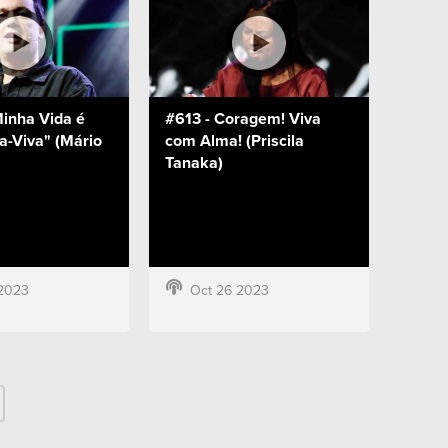
Minha Vida é
#613 - Coragem! Viva
-Viva" (Mário
com Alma! (Priscila
Tanaka)
2023
Oct 26 2023