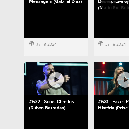
Mensagem (Gabriel Diaz)
Desespero no
Setting
(Mário Rui Bot
Jan 8 2024
Jan 8 2024
#632 - Solus Christus
#631 - Fazes P
(Rúben Barradas)
História (Prisc