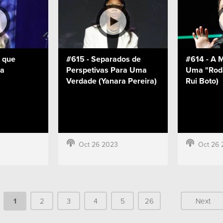
 que
#615 - Separados de
#614 - A 
na
Perspetivas Para Uma
Uma "Roda
Verdade (Yanara Pereira)
Rui Boto)
Oct 26 2023
Oct 26 
1
2
3
4
5
26
Next