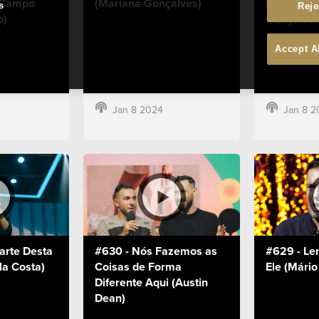
 Campo
(Mariana Gonçalves)
Enganou" 
s
Reje
o)
Gonçalves
Accept A
Jan 8 2024
Jan 8 2
arte Desta
#630 - Nós Fazemos as
#629 - Le
ila Costa)
Coisas de Forma
Ele (Mário
Diferente Aqui (Austin
Dean)