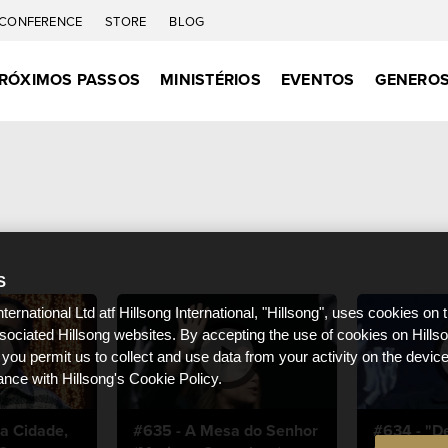
CONFERENCE
STORE
BLOG
RÓXIMOS PASSOS
MINISTÉRIOS
EVENTOS
GENEROS
S
nternational Ltd atf Hillsong International, "Hillsong", uses cookies on 
ssociated Hillsong websites. By accepting the use of cookies on Hills
 you permit us to collect and use data from your activity on the devi
ance with Hillsong's Cookie Policy.
a Cidade,
#635 - A Mesa do Senhor
#634 - "D