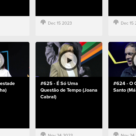
Dec 15 2023
Dec 15 
estade
#625 - É Só Uma
#624 - O Ó
ha)
Questão de Tempo (Joana
Santo (Már
Cabral)
Nov 24 2023
Nov 24