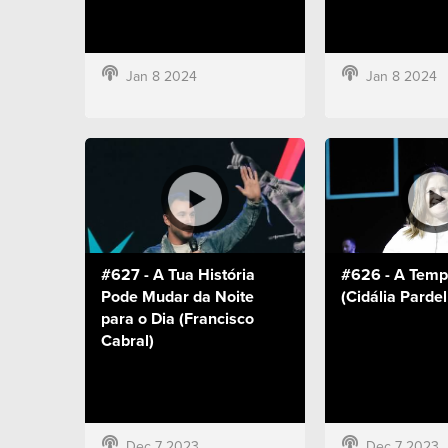
Jan 8 2024
Jan 8 2024
#627 - A Tua História
#626 - A Temp
Pode Mudar da Noite
(Cidália Pardel
para o Dia (Francisco
Cabral)
Dec 7 2023
Dec 7 2023