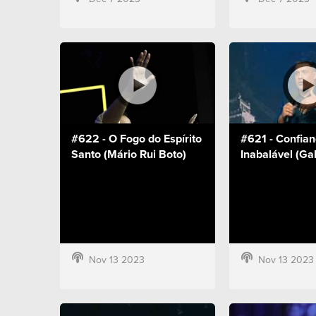
#622 - O Fogo do Espírito
#621 - Confia
Santo (Mário Rui Boto)
Inabalável (Gab
Nov 13 2023
Nov 13 2023