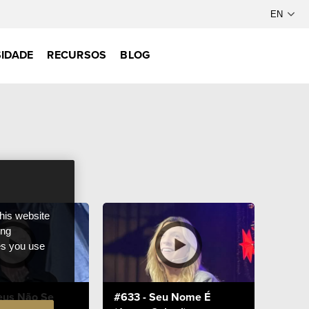
IDADE
RECURSOS
BLOG
this website
ong
ces you use
eus Não Se
#633 - Seu Nome É