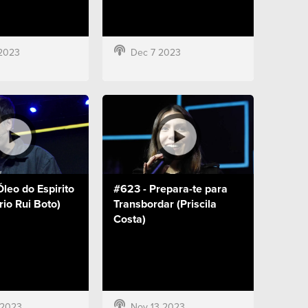
2023
Dec 7 2023
leo do Espirito
#623 - Prepara-te para
io Rui Boto)
Transbordar (Priscila
Costa)
 2023
Nov 13 2023