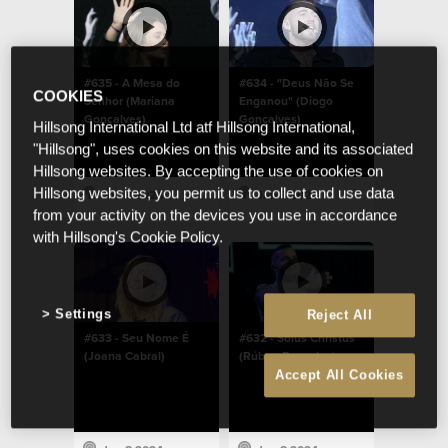
#635 - A Mesa do
#634 - "Deus Não Se
COOKIES
Senhor (Mariana
Enganou" (Diogo
Gonçalves)
Gonçalves)
Hillsong International Ltd atf Hillsong International,
"Hillsong", uses cookies on this website and its associated
Hillsong websites. By accepting the use of cookies on
Hillsong websites, you permit us to collect and use data
Jan 8 2024
Jan 8 2024
from your activity on the devices you use in accordance
with Hillsong's Cookie Policy.
Settings
Reject All
#633 - Seu Nome É
#632 - Solus Christus
(Joana Cabral)
(Rúben Barradas)
Accept All Cookies