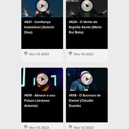
#621 - Confiança
#620 - O Vento do
Inabalável (Gabriel
Espírito Santo (Mário
Diaz)
Rui Boto)
Nov 13 2023
Nov 13 2023
#619 - Abrace o seu
#618 - O Sucesso de
Futuro (Jackson
Daniel (Cláudio
Antonio)
Duarte)
Nov 13 2023
Nov 13 2023