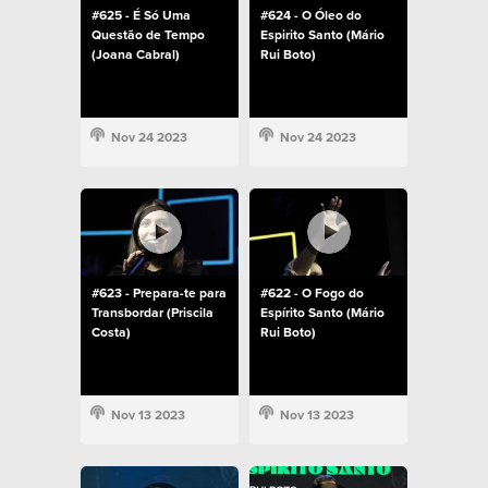
#625 - É Só Uma
#624 - O Óleo do
Questão de Tempo
Espirito Santo (Mário
(Joana Cabral)
Rui Boto)
Nov 24 2023
Nov 24 2023
#623 - Prepara-te para
#622 - O Fogo do
Transbordar (Priscila
Espírito Santo (Mário
Costa)
Rui Boto)
Nov 13 2023
Nov 13 2023