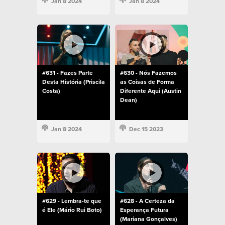
Jan 8 2024
Jan 8 2024
#631 - Fazes Parte
#630 - Nós Fazemos
Desta História (Priscila
as Coisas de Forma
Costa)
Diferente Aqui (Austin
Dean)
Jan 8 2024
Dec 15 2023
#629 - Lembra-te que
#628 - A Certeza da
é Ele (Mário Rui Boto)
Esperança Futura
(Mariana Gonçalves)