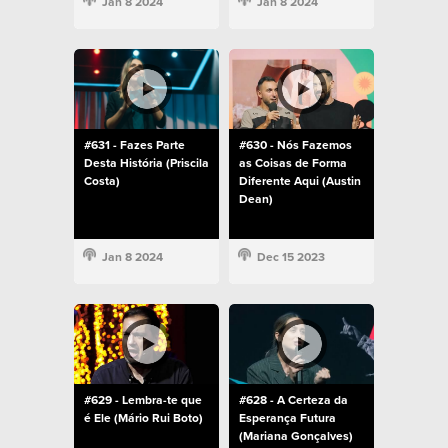
Jan 8 2024
Jan 8 2024
#631 - Fazes Parte
#630 - Nós Fazemos
Desta História (Priscila
as Coisas de Forma
Costa)
Diferente Aqui (Austin
Dean)
Jan 8 2024
Dec 15 2023
#629 - Lembra-te que
#628 - A Certeza da
é Ele (Mário Rui Boto)
Esperança Futura
(Mariana Gonçalves)