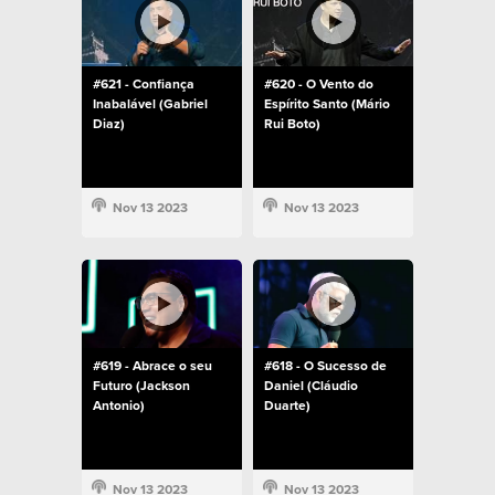
#621 - Confiança
#620 - O Vento do
Inabalável (Gabriel
Espírito Santo (Mário
Diaz)
Rui Boto)
Nov 13 2023
Nov 13 2023
#619 - Abrace o seu
#618 - O Sucesso de
Futuro (Jackson
Daniel (Cláudio
Antonio)
Duarte)
Nov 13 2023
Nov 13 2023