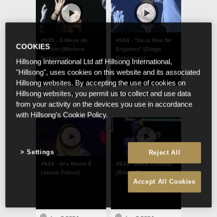
#635 - A Mesa do
#634 - "Deus Não Se
COOKIES
Senhor (Mariana
Enganou" (Diogo
Gonçalves)
Gonçalves)
Hillsong International Ltd atf Hillsong International,
"Hillsong", uses cookies on this website and its associated
Hillsong websites. By accepting the use of cookies on
Hillsong websites, you permit us to collect and use data
Jan 8 2024
Jan 8 2024
from your activity on the devices you use in accordance
with Hillsong's Cookie Policy.
Settings
Reject All
#633 - Seu Nome É
#632 - Solus Christus
(Joana Cabral)
(Rúben Barradas)
Accept All Cookies