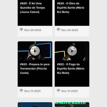
#625 - É Só Uma
#624 - O Óleo do
Questão de Tempo
Espirito Santo (Mário
(Joana Cabral)
Rui Boto)
Nov 24 2023
Nov 24 2023
#623 - Prepara-te para
#622 - O Fogo do
Transbordar (Priscila
Espírito Santo (Mário
Costa)
Rui Boto)
Nov 13 2023
Nov 13 2023