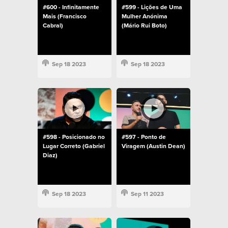
#600 - Infinitamente
#599 - Lições de Uma
Mais (Francisco
Mulher Anónima
Cabral)
(Mário Rui Boto)
Sep 18 2023
Sep 18 2023
#598 - Posicionado no
#597 - Ponto de
Lugar Correto (Gabriel
Viragem (Austin Dean)
Diaz)
Sep 18 2023
Sep 11 2023