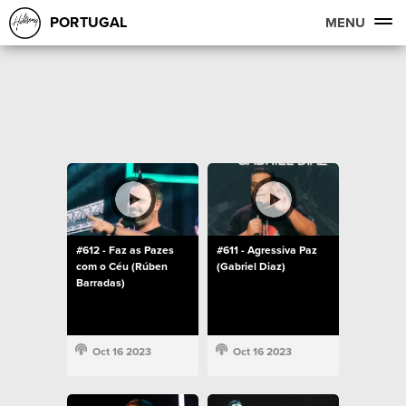
PORTUGAL
MENU
#612 - Faz as Pazes
#611 - Agressiva Paz
com o Céu (Rúben
(Gabriel Diaz)
Barradas)
Oct 16 2023
Oct 16 2023