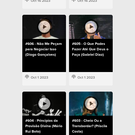
Oct 16 2023
Oct 16 2023
#606 - Não Me Peçam
#605 - O Que Podes
para Negociar Isso
Fazer Até Que Deus o
(Diogo Gonçalves)
Faça (Gabriel Diaz)
Oct 1 2023
Oct 1 2023
#604 - Principios da
#603 - Cheio Ou a
Provisão Divina (Mário
Transbordar? (Priscila
Rui Boto)
Costa)