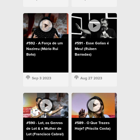
#592 - A Força de um
#591 - Esse Golias é
Nazireu (Mário Rui
Meu! (Rúben
Boto)
Barradas)
Sep 3 2023
Aug 27 2023
#590 - Lot, os Genros
#589 - O Que Trazes
de Lot & a Mulher de
Hoje? (Priscila Costa)
Lot (Francisco Cabral)