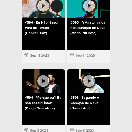
#596 - Eu Não Nasci
#595 - A Anatomia da
Fora de Tempo
Restauração de Deus
(Gabriel Diaz)
(Mário Rui Boto)
Sep 11 2023
Sep 11 2023
#594 - "Porque eu?! Eu
#593 - Segundo o
não escolhi isto!"
Coração de Deus
(Diogo Gonçalves)
(Daniel Arci)
Sep 3 2023
Sep 3 2023