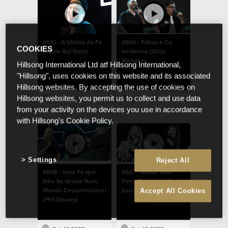
#610 - A Vitória da Fé
#609 - Filhos e Co-
COOKIES
(Mário Rui Boto)
herdeiros (Chris
Mendez)
Hillsong International Ltd atf Hillsong International,
"Hillsong", uses cookies on this website and its associated
Hillsong websites. By accepting the use of cookies on
Hillsong websites, you permit us to collect and use data
Oct 16 2023
Oct 16 2023
from your activity on the devices you use in accordance
with Hillsong's Cookie Policy.
Settings
Reject All
#608 - Uma Fé que
#607 - Ainda Tens
Não Se Vende Num
Força Para Lutar?
Mundo Desconfortável
(Lucinda Dooley)
Accept All Cookies
(Phil Dooley)