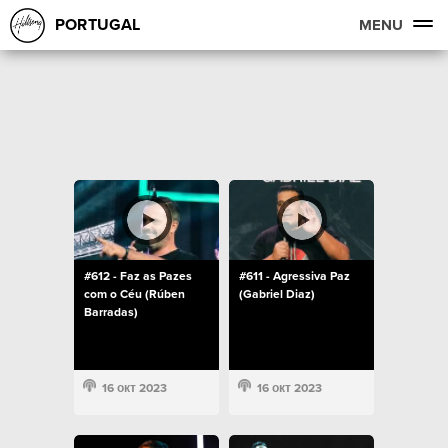
PORTUGAL
MENU
#612 - Faz as Pazes
#611 - Agressiva Paz
com o Céu (Rúben
(Gabriel Diaz)
Barradas)
16 окт 2023
16 окт 2023