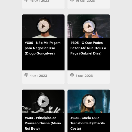
16 окт 2023
16 окт 2023
#606 - Não Me Peçam
#605 - O Que Podes
para Negociar Isso
Fazer Até Que Deus o
(Diogo Gonçalves)
Faça (Gabriel Diaz)
1 окт 2023
1 окт 2023
#604 - Principios da
#603 - Cheio Ou a
Provisão Divina (Mário
Transbordar? (Priscila
Rui Boto)
Costa)