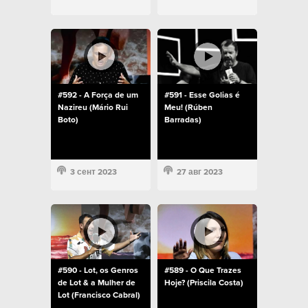
#592 - A Força de um
#591 - Esse Golias é
Nazireu (Mário Rui
Meu! (Rúben
Boto)
Barradas)
3 сент 2023
27 авг 2023
#590 - Lot, os Genros
#589 - O Que Trazes
de Lot & a Mulher de
Hoje? (Priscila Costa)
Lot (Francisco Cabral)