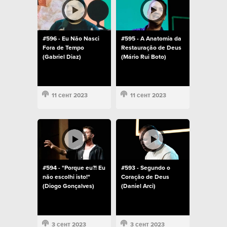
#596 - Eu Não Nasci
#595 - A Anatomia da
Fora de Tempo
Restauração de Deus
(Gabriel Diaz)
(Mário Rui Boto)
11 сент 2023
11 сент 2023
#594 - "Porque eu?! Eu
#593 - Segundo o
não escolhi isto!"
Coração de Deus
(Diogo Gonçalves)
(Daniel Arci)
3 сент 2023
3 сент 2023