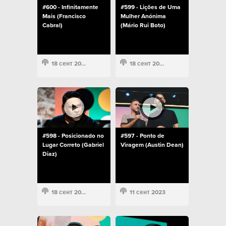
#600 - Infinitamente
#599 - Lições de Uma
Mais (Francisco
Mulher Anónima
Cabral)
(Mário Rui Boto)
18 сент 2023
18 сент 2023
#598 - Posicionado no
#597 - Ponto de
Lugar Correto (Gabriel
Viragem (Austin Dean)
Diaz)
18 сент 2023
11 сент 2023