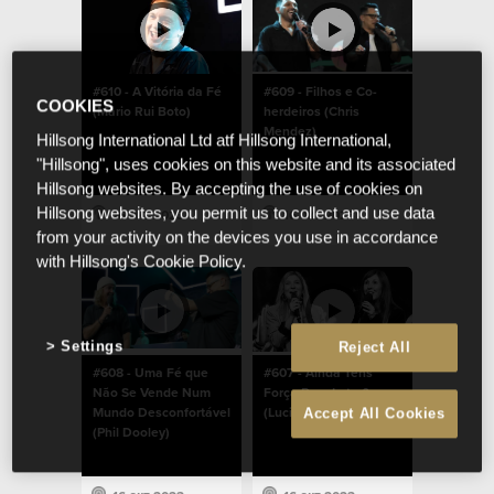
#610 - A Vitória da Fé
#609 - Filhos e Co-
COOKIES
(Mário Rui Boto)
herdeiros (Chris
Mendez)
Hillsong International Ltd atf Hillsong International,
"Hillsong", uses cookies on this website and its associated
Hillsong websites. By accepting the use of cookies on
Hillsong websites, you permit us to collect and use data
16 окт 2023
16 окт 2023
from your activity on the devices you use in accordance
with Hillsong's Cookie Policy.
Settings
Reject All
#608 - Uma Fé que
#607 - Ainda Tens
Não Se Vende Num
Força Para Lutar?
Mundo Desconfortável
(Lucinda Dooley)
Accept All Cookies
(Phil Dooley)