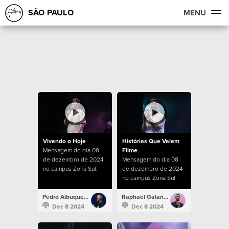
SÃO PAULO
MENU
Vivendo o Hoje
Histórias Que Valem
Mensagem do dia 08
Filme
de dezembro de 2024
Mensagem do dia 08
no campus Zona Sul.
de dezembro de 2024
no campus Zona Sul.
Pedro Albuquerque
Raphael Galante
Dec 8 2024
Dec 8 2024