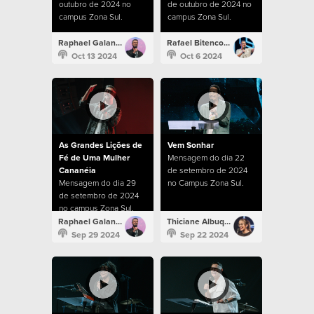
outubro de 2024 no
de outubro de 2024 no
campus Zona Sul.
campus Zona Sul.
Raphael Galante
Rafael Bitencourt
Oct 13 2024
Oct 6 2024
As Grandes Lições de
Vem Sonhar
Fé de Uma Mulher
Mensagem do dia 22
Cananéia
de setembro de 2024
Mensagem do dia 29
no Campus Zona Sul.
de setembro de 2024
no campus Zona Sul.
Raphael Galante
Thiciane Albuquerque
Sep 29 2024
Sep 22 2024