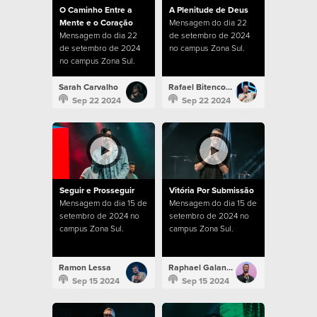
O Caminho Entre a
A Plenitude de Deus
Mente e o Coração
Mensagem do dia 22
Mensagem do dia 22
de setembro de 2024
de setembro de 2024
no campus Zona Sul.
no campus Zona Sul.
Sarah Carvalho
Rafael Bitencourt
Sep 22 2024
Sep 22 2024
Seguir e Prosseguir
Vitória Por Submissão
Mensagem do dia 15 de
Mensagem do dia 15 de
setembro de 2024 no
setembro de 2024 no
campus Zona Sul.
campus Zona Sul.
Ramon Lessa
Raphael Galante
Sep 15 2024
Sep 15 2024