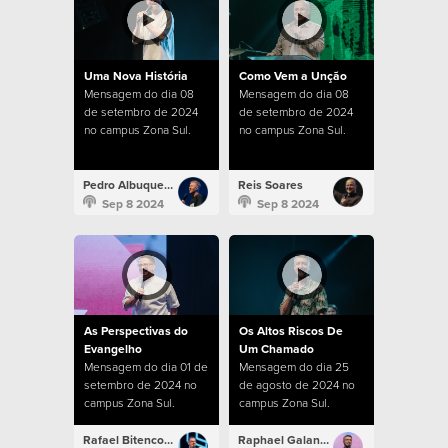
Uma Nova História
Como Vem a Unção
Mensagem do dia 08
Mensagem do dia 08
de setembro de 2024
de setembro de 2024
no campus Zona Sul.
no campus Zona Sul.
Pedro Albuquerque
Reis Soares
Sep 8 2024
Sep 8 2024
As Perspectivas do
Os Altos Riscos De
Evangelho
Um Chamado
Mensagem do dia 01 de
Mensagem do dia 25
setembro de 2024 no
de agosto de 2024 no
campus Zona Sul.
campus Zona Sul.
Rafael Bitencourt
Raphael Galante