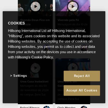
Quando Deus Fica em
Vivendo pela Fé
COOKIES
Silêncio
Mensagem do dia 10 de
Mensagem do dia 01 de
novembro de 2024 no
Hillsong International Ltd atf Hillsong International,
dezembro de 2024 no
campus Zona Sul.
"Hillsong", uses cookies on this website and its associated
campus Zona Sul.
Hillsong websites. By accepting the use of cookies on
Lucy Mendez
Raphael Galante
Hillsong websites, you permit us to collect and use data
Dec 1 2024
Nov 10 2024
from your activity on the devices you use in accordance
with Hillsong's Cookie Policy.
Settings
Reject All
Uma Casa Inabalável
Uma Boca, um
Mensagem do dia 03
Coração, uma História
de novembro de 2024
Mensagem do dia 27
Accept All Cookies
no campus Zona Sul.
de outubro de 2024 no
campus Zona Sul.
Rafael Bitencourt
Chris Mendez