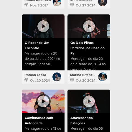
Nov 3 2024
Oct 27 2024
O Poder de Um
Os Dois Filhos
Encontro
Perdidos, na Casa do
Mensagem do dia 20
Pai
de outubro de 2024 no
Mensagem do dia 20
campus Zona Sul.
de outubro de 2024 no
campus Zona Sul.
Ramon Lessa
Marina Bitencourt
Oct 20 2024
Oct 20 2024
Caminhando com
Atravessando
Autoridade
Estações
Mensagem do dia 13 de
Mensagem do dia 06