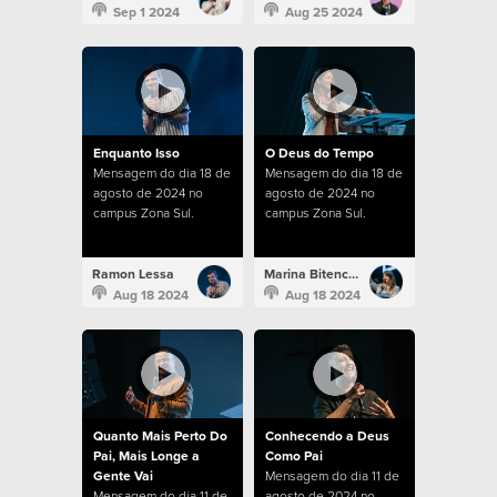
Sep 1 2024
Aug 25 2024
Enquanto Isso
O Deus do Tempo
Mensagem do dia 18 de
Mensagem do dia 18 de
agosto de 2024 no
agosto de 2024 no
campus Zona Sul.
campus Zona Sul.
Ramon Lessa
Marina Bitencourt
Aug 18 2024
Aug 18 2024
Quanto Mais Perto Do
Conhecendo a Deus
Pai, Mais Longe a
Como Pai
Gente Vai
Mensagem do dia 11 de
Mensagem do dia 11 de
agosto de 2024 no