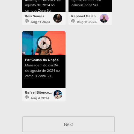
agosto de 2024 no
campus Zona Sul.
campus Zona Sul.
Reis Soares
Raphael Galante
Aug 11 2024
Aug 11 2024
Por Causa da Unção
Mensagem do dia 04
de agosto de 2024 no
campus Zona Sul.
Rafael Bitencourt
Aug 4 2024
Next