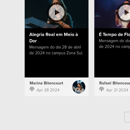
Alegria Real em Meio à
É Tempo de Fl
Dor
Mensagem do dia 
de 2024 no camp
Mensagem do dia 28 de abril
de 2024 no campus Zona Sul.
Marina Bitencourt
Rafael Bitencour
Apr 28 2024
Apr 21 2024