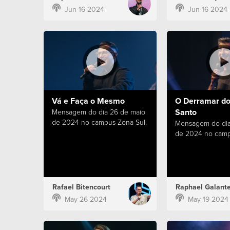
Jun 16 2024
Jun 16 2024
Vá e Faça o Mesmo
O Derramar do 
Santo
Mensagem do dia 26 de maio
de 2024 no campus Zona Sul.
Mensagem do dia
de 2024 no camp
Rafael Bitencourt
Raphael Galant
May 26 2024
May 19 2024