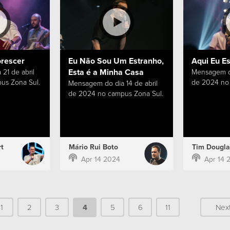
orescer
Eu Não Sou Um Estranho,
Aqui Eu E
Esta é a Minha Casa
21 de abril
Mensagem do
us Zona Sul.
de 2024 no 
Mensagem do dia 14 de abril
de 2024 no campus Zona Sul.
t
Mário Rui Boto
Tim Dougla
Apr 14 2024
Apr 14 
1
2
3
4
5
6
11
Nex