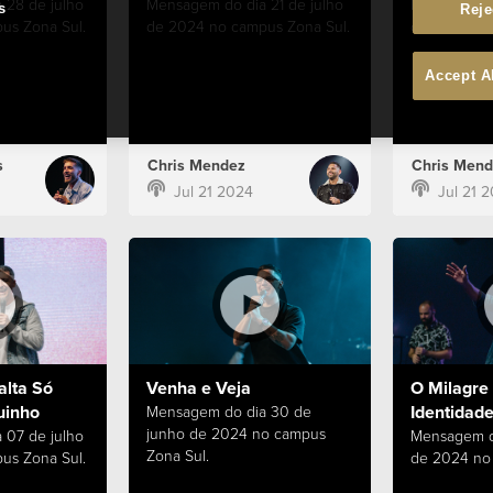
 28 de julho
Mensagem do dia 21 de julho
Mensagem do
s
Reje
us Zona Sul.
de 2024 no campus Zona Sul.
de 2024 no 
Accept A
s
Chris Mendez
Chris Mend
Jul 21 2024
Jul 21 
alta Só
Venha e Veja
O Milagre 
uinho
Identidade
Mensagem do dia 30 de
junho de 2024 no campus
 07 de julho
Mensagem d
Zona Sul.
us Zona Sul.
de 2024 no 