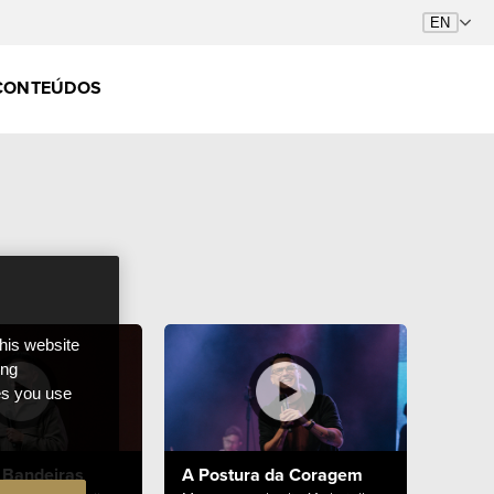
CONTEÚDOS
this website
ong
ces you use
 Bandeiras
A Postura da Coragem