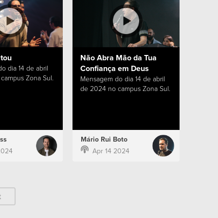
stou
Não Abra Mão da Tua
Confiança em Deus
 dia 14 de abril
campus Zona Sul.
Mensagem do dia 14 de abril
de 2024 no campus Zona Sul.
ss
Mário Rui Boto
2024
Apr 14 2024
t