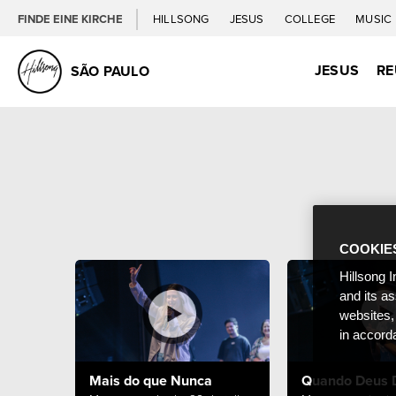
FINDE EINE KIRCHE
HILLSONG
JESUS
COLLEGE
MUSIC
JESUS
RE
SÃO PAULO
COOKIE
Hillsong I
and its a
websites,
in accord
Mais do que Nunca
Quando Deus 