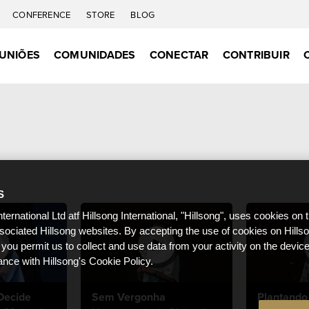
CONFERENCE
STORE
BLOG
UNIÕES
COMUNIDADES
CONECTAR
CONTRIBUIR
S
nternational Ltd atf Hillsong International, "Hillsong", uses cookies on 
ssociated Hillsong websites. By accepting the use of cookies on Hills
 you permit us to collect and use data from your activity on the devi
ance with Hillsong's Cookie Policy.
Decide
Sem Vergonha
Plantando