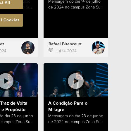
 dia 21 de julho
Mensagem do dia 14 de julho
ct All
campus Zona Sul.
de 2024 no campus Zona Sul.
ll Cookies
ez
Rafael Bitencourt
2024
Jul 14 2024
Traz de Volta
A Condição Para o
 e Propósito
Milagre
o dia 23 de junho
Mensagem do dia 23 de junho
campus Zona Sul.
de 2024 no campus Zona Sul.