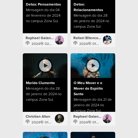
Detox: Pensamentos
Detox:
Mensagem do dia 04
Relacionamentos
de fevereiro de 2024
Mensagem do dia 28
no campus Zona Sul.
de janeiro de 2024 no
campus Zona Sul.
Raphael Galante
Rafael Bitencourt
2024年 02月 4日
2024年 01月 28日
Marido Ciumento
O Meu Mover e o
Mensagem do dia 28
Mover do Espírito
de janeiro de 2024 no
Santo
campus Zona Sul.
Mensagem do dia 21 de
janeiro de 2024 no
campus Zona Sul.
Christian Allan
Raphael Galante
2024年 01月 28日
2024年 01月 21日