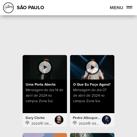
SÃO PAULO
MENU
Uma Porta Aberta
O Que Eu Faço Agora?
Mensagem do dia 14 de
Mensagem do dia 07
abril de 2024 no
de abril de 2024 no
campus Zona Sul.
campus Zona Sul.
Gary Clarke
Pedro Albuquerque
2024年 04月 14日
2024年 04月 7日