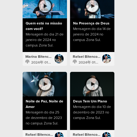
Quem está na missão
Na Presença de Deus
com você?
Mensagem do dia 14 de
Mensagem do dia 21 de
janeiro de 2024 no
janeiro de 2024 no
campus Zona Sul.
campus Zona Sul.
Marina Bitencourt
Rafael Bitencourt
2024年 01月 21日
2024年 01月 14日
Noite de Paz, Noite de
Deus Tem Um Plano
Amor
Mensagem do dia 10 de
Mensagem do dia 25
dezembro de 2023 no
de dezembro de 2023
campus Zona Sul.
no campus Zona Sul.
Rafael Bitencourt
Rafael Bitencourt