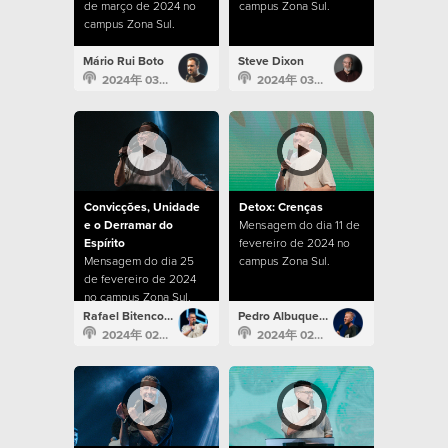
de março de 2024 no
campus Zona Sul.
campus Zona Sul.
Mário Rui Boto
Steve Dixon
2024年 03月 3日
2024年 03月 3日
Convicções, Unidade
Detox: Crenças
e o Derramar do
Mensagem do dia 11 de
Espírito
fevereiro de 2024 no
Mensagem do dia 25
campus Zona Sul.
de fevereiro de 2024
no campus Zona Sul.
Rafael Bitencourt
Pedro Albuquerque
2024年 02月 25日
2024年 02月 11日