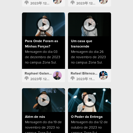
2023年 12月 25日
2023年 12月 10日
Para Onde Foram as
Um casa que
Minhas Forças?
transcende
Mensagem do dia 03
Mensagem do dia 26
de dezembro de 2023
de novembro de 2023
no campus Zona Sul.
no campus Zona Sul.
Raphael Galante
Rafael Bitencourt
2023年 12月 3日
2023年 11月 26日
Além de nós
O Poder da Entrega
Mensagem do dia 19 de
Mensagem do dia 12 de
novembro de 2023 no
outubro de 2023 no
campus Zona Sul.
campus Zona Sul.