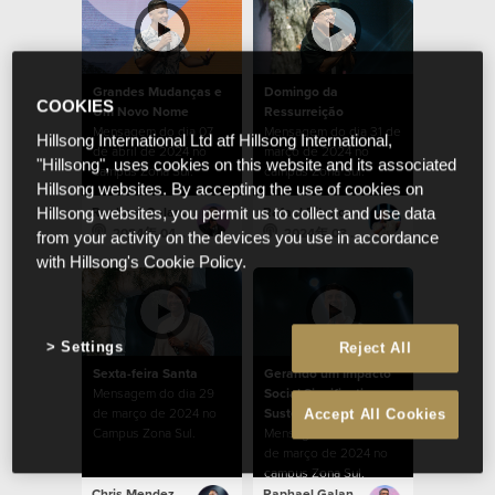
Grandes Mudanças e
Domingo da
COOKIES
Um Novo Nome
Ressurreição
Mensagem do dia 07
Mensagem do dia 31 de
Hillsong International Ltd atf Hillsong International,
de abril de 2024 no
março de 2024 no
"Hillsong", uses cookies on this website and its associated
campus Zona Sul.
campus Zona Sul.
Hillsong websites. By accepting the use of cookies on
Raphael Galante
Rafael Bitencourt
Hillsong websites, you permit us to collect and use data
2024年 04月 7日
2024年 03月 31日
from your activity on the devices you use in accordance
with Hillsong's Cookie Policy.
Settings
Reject All
Sexta-feira Santa
Gerando um Impacto
Mensagem do dia 29
Social Significativo e
de março de 2024 no
Sustentável
Accept All Cookies
Campus Zona Sul.
Mensagem do dia 24
de março de 2024 no
campus Zona Sul.
Chris Mendez
Raphael Galante