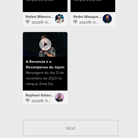
Rafael Bitencourt
Pedro Albuquerque
2023年 11月 19日
2023年 11月 12日
A Renúncia e a
Recompensa do Jejum
Mensagem do dia 12 de
novembro de 2023 no
campus Zona Sul.
Raphael Galante
2023年 11月 12日
Next