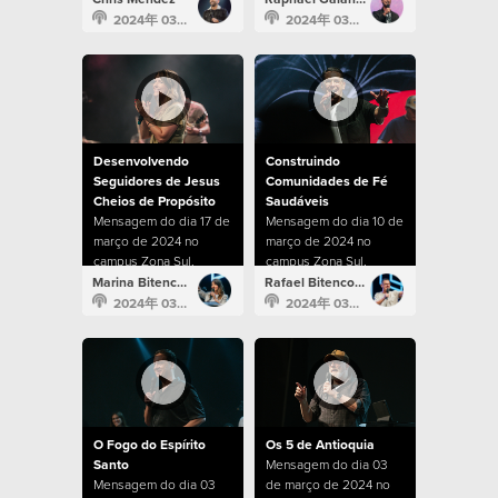
2024年 03月 29日
2024年 03月 24日
Desenvolvendo
Construindo
Seguidores de Jesus
Comunidades de Fé
Cheios de Propósito
Saudáveis
Mensagem do dia 17 de
Mensagem do dia 10 de
março de 2024 no
março de 2024 no
campus Zona Sul.
campus Zona Sul.
Marina Bitencourt
Rafael Bitencourt
2024年 03月 17日
2024年 03月 10日
O Fogo do Espírito
Os 5 de Antioquia
Santo
Mensagem do dia 03
Mensagem do dia 03
de março de 2024 no