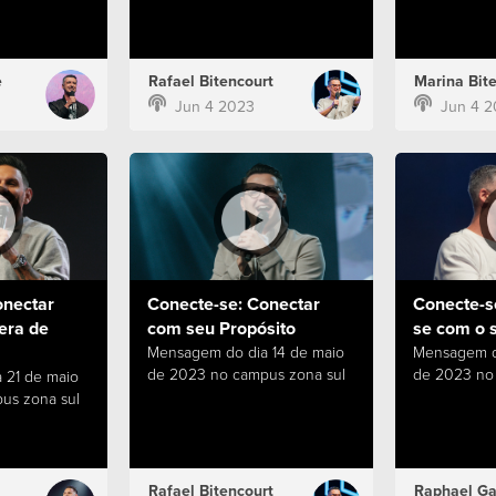
e
Rafael Bitencourt
Marina Bit
Jun 4 2023
Jun 4 2
onectar
Conecte-se: Conectar
Conecte-s
era de
com seu Propósito
se com o 
Mensagem do dia 14 de maio
Mensagem d
de 2023 no campus zona sul
de 2023 no
 21 de maio
us zona sul
Rafael Bitencourt
Raphael Ga