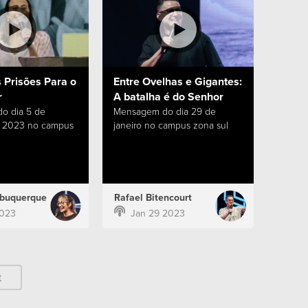
 Prisões Para o
Entre Ovelhas e Gigantes:
r
A batalha é do Senhor
o dia 5 de
Mensagem do dia 29 de
e 2023 no campus
janeiro no campus zona sul
lbuquerque
Rafael Bitencourt
2023
Jan 29 2023
t