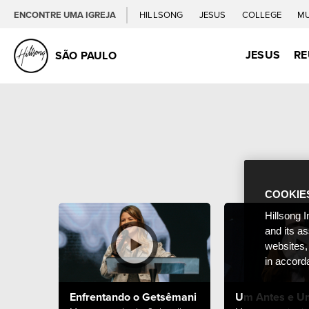
ENCONTRE UMA IGREJA
HILLSONG
JESUS
COLLEGE
M
JESUS
RE
SÃO PAULO
COOKIE
Hillsong I
and its a
websites,
in accord
Enfrentando o Getsêmani
Um Antes e U