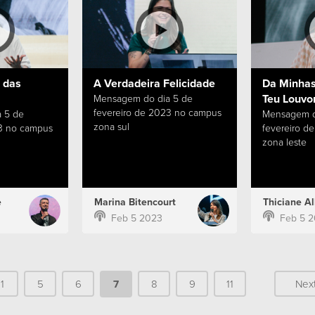
 das
A Verdadeira Felicidade
Da Minhas
Teu Louvo
Mensagem do dia 5 de
fevereiro de 2023 no campus
 5 de
Mensagem d
zona sul
23 no campus
fevereiro d
zona leste
e
Marina Bitencourt
Thiciane A
Feb 5 2023
Feb 5 
1
5
6
7
8
9
11
Nex