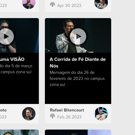
2023
Apr 30 2023
 uma VISÃO
A Corrida de Fé Diante de
Nós
o dia 5 de março
 campus zona sul
Mensagem do dia 26 de
fevereiro de 2023 no campus
zona sul
Boto
Rafael Bitencourt
023
Feb 26 2023