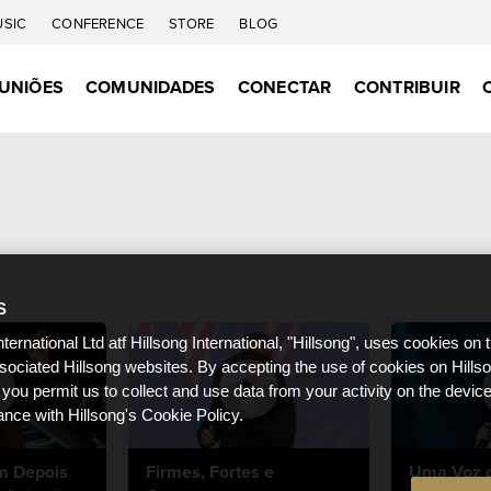
USIC
CONFERENCE
STORE
BLOG
UNIÕES
COMUNIDADES
CONECTAR
CONTRIBUIR
S
nternational Ltd atf Hillsong International, "Hillsong", uses cookies on 
ssociated Hillsong websites. By accepting the use of cookies on Hills
 you permit us to collect and use data from your activity on the devi
ance with Hillsong's Cookie Policy.
m Depois
Firmes, Fortes e
Uma Voz 