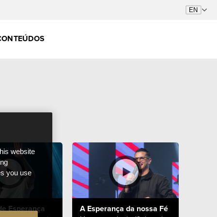
CONTEÚDOS
this website
ong
ces you use
de Esperança
A Esperança da nossa Fé