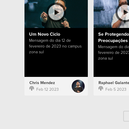
Um Novo Ciclo
Se Protegendo
Preocupações
Mensagem do dia 12 de
fevereiro de 2023 no campus
Mensagem do dia
zona sul
fevereiro de 20
zona sul
Chris Mendez
Raphael Galant
Feb 12 2023
Feb 5 2023