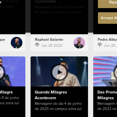
Constantes
 2 de julho
Mensagem d
s
Reje
pus zona
de 2023 no
Mensagem do dia 25 de junho
de 2023 no campus zona sul
Accept A
que
Raphael Galante
Pedro Albu
Jun 25 2023
Jun 25
Milagre
Quando Milagres
Das Prom
Acontecem
Milagres
11 de junho
us zona sul
Mensagem do dia 4 de junho
Mensagem d
de 2023 no campus zona sul
de 2023 no