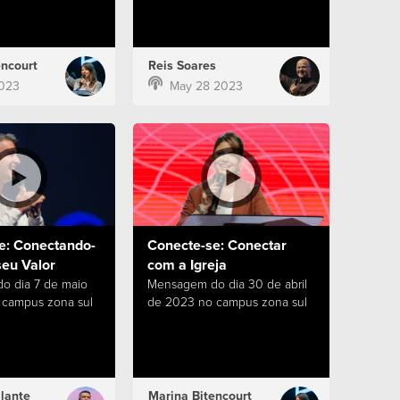
encourt
Reis Soares
023
May 28 2023
e: Conectando-
Conecte-se: Conectar
seu Valor
com a Igreja
o dia 7 de maio
Mensagem do dia 30 de abril
 campus zona sul
de 2023 no campus zona sul
lante
Marina Bitencourt