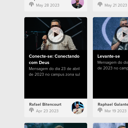
May 28 2023
May 21 2023
Conecte-se: Conectando
Levante-se
com Deus
Mensagem do dia
de 2023 no camp
Mensagem do dia 23 de abril
de 2023 no campus zona sul
Rafael Bitencourt
Raphael Galant
Apr 23 2023
Mar 19 2023