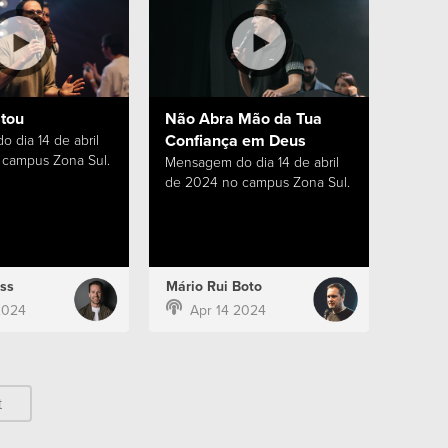
stou
Não Abra Mão da Tua
Confiança em Deus
 dia 14 de abril
campus Zona Sul.
Mensagem do dia 14 de abril
de 2024 no campus Zona Sul.
ss
Mário Rui Boto
2024
Apr 14 2024
t