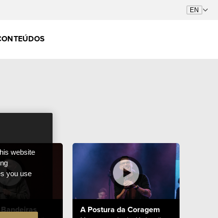
CONTEÚDOS
this website
ong
ces you use
 Bandeiras
A Postura da Coragem