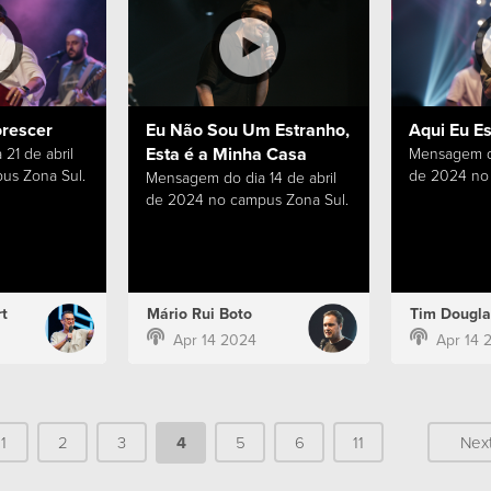
orescer
Eu Não Sou Um Estranho,
Aqui Eu E
Esta é a Minha Casa
21 de abril
Mensagem do
us Zona Sul.
de 2024 no 
Mensagem do dia 14 de abril
de 2024 no campus Zona Sul.
t
Mário Rui Boto
Tim Dougla
Apr 14 2024
Apr 14 
1
2
3
4
5
6
11
Nex