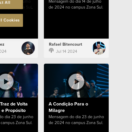
 dia 21 de julho
Mensagem do dia 14 de julho
ct All
campus Zona Sul.
de 2024 no campus Zona Sul.
ll Cookies
ez
Rafael Bitencourt
2024
Jul 14 2024
Traz de Volta
A Condição Para o
 e Propósito
Milagre
o dia 23 de junho
Mensagem do dia 23 de junho
campus Zona Sul.
de 2024 no campus Zona Sul.