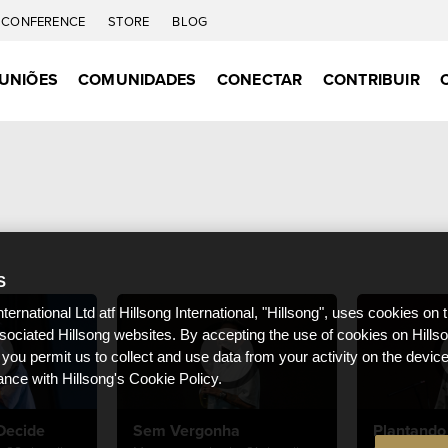
CONFERENCE
STORE
BLOG
UNIÕES
COMUNIDADES
CONECTAR
CONTRIBUIR
S
nternational Ltd atf Hillsong International, "Hillsong", uses cookies on 
ssociated Hillsong websites. By accepting the use of cookies on Hills
 you permit us to collect and use data from your activity on the devi
ance with Hillsong's Cookie Policy.
Decide
Sem Vergonha
Plantando