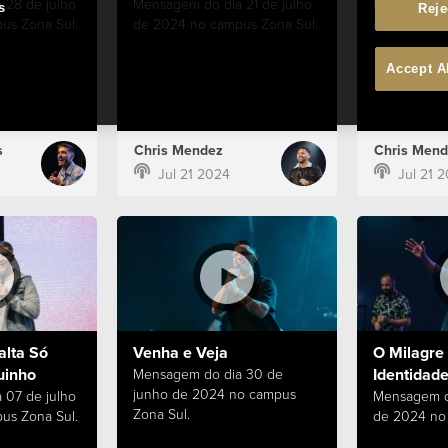
 28 de julho
Mensagem do dia 21 de julho
Mensagem do
s
Reje
us Zona Sul.
de 2024 no campus Zona Sul.
de 2024 no 
Accept A
s
Chris Mendez
Chris Mend
Jul 21 2024
Jul 21 
alta Só
Venha e Veja
O Milagre 
uinho
Identidade
Mensagem do dia 30 de
junho de 2024 no campus
 07 de julho
Mensagem d
Zona Sul.
us Zona Sul.
de 2024 no 