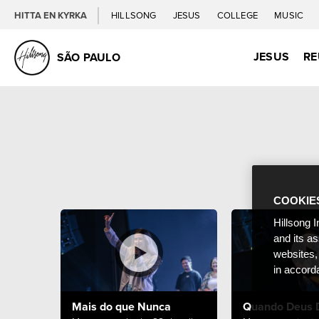
HITTA EN KYRKA
HILLSONG
JESUS
COLLEGE
MUSIC
JESUS
RE
SÃO PAULO
COOKIE
Hillsong I
and its a
websites,
in accord
Mais do que Nunca
Quando Deus 