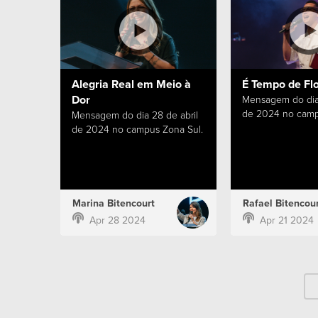
Alegria Real em Meio à
É Tempo de Fl
Dor
Mensagem do dia 
de 2024 no camp
Mensagem do dia 28 de abril
de 2024 no campus Zona Sul.
Marina Bitencourt
Rafael Bitencour
Apr 28 2024
Apr 21 2024