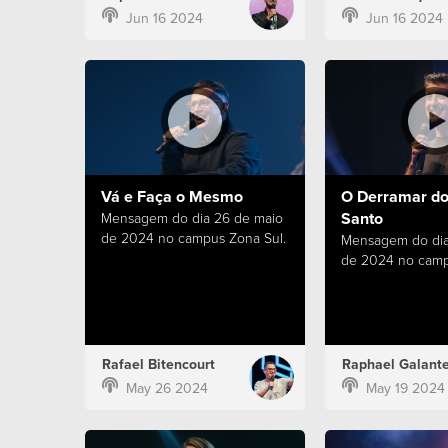
Jun 16 2024
Jun 16 2024
Vá e Faça o Mesmo
O Derramar do 
Santo
Mensagem do dia 26 de maio
de 2024 no campus Zona Sul.
Mensagem do dia
de 2024 no camp
Rafael Bitencourt
Raphael Galant
May 26 2024
May 19 2024